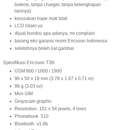
baterai, tanpa charger, tanpa kelengkapan
lainnya)
kerusakan hape mati total
LCD hitam ya
dijual kondisi apa adanya, no complain
barang eks garansi resmi Ericsson Indonesia
selebihnya boleh liat gambar
Spesifikasi Ericsson T39:
GSM 900 / 1800 / 1900
96 x 50 x 18 mm (3.78 x 1.97 x 0.71 in)
86 g (3.03 oz)
Mini-SIM
Grayscale graphic
Resolution 101 x 54 pixels, 4 lines
Phonebook 510
Bluetooth v1.0b