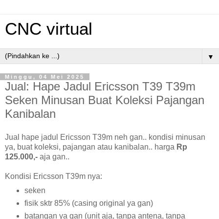
CNC virtual
▼
Minggu, 04 Mei 2025
Jual: Hape Jadul Ericsson T39 T39m
Seken Minusan Buat Koleksi Pajangan
Kanibalan
Jual hape jadul Ericsson T39m neh gan.. kondisi minusan
ya, buat koleksi, pajangan atau kanibalan.. harga
Rp
125.000,-
aja gan..
Kondisi Ericsson T39m nya:
seken
fisik sktr 85% (casing original ya gan)
batangan ya gan (unit aja, tanpa antena, tanpa