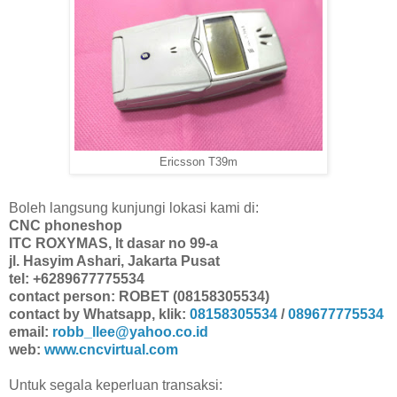
Ericsson T39m
Boleh langsung kunjungi lokasi kami di:
CNC phoneshop
ITC ROXYMAS, lt dasar no 99-a
jl. Hasyim Ashari, Jakarta Pusat
tel: +6289677775534
contact person: ROBET (08158305534)
contact by Whatsapp, klik:
08158305534
/
089677775534
email:
robb_llee@yahoo.co.id
web:
www.cncvirtual.com
Untuk segala keperluan transaksi: