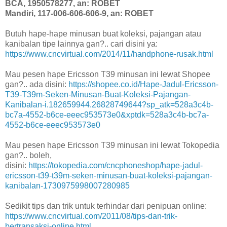
BCA, 1950578277, an: ROBET
Mandiri, 117-006-606-606-9, an: ROBET
Butuh hape-hape minusan buat koleksi, pajangan atau
kanibalan tipe lainnya gan?.. cari disini ya:
https://www.cncvirtual.com/2014/11/handphone-rusak.html
Mau pesen hape Ericsson T39 minusan ini lewat Shopee
gan?.. ada disini:
https://shopee.co.id/Hape-Jadul-Ericsson-
T39-T39m-Seken-Minusan-Buat-Koleksi-Pajangan-
Kanibalan-i.182659944.26828749644?sp_atk=528a3c4b-
bc7a-4552-b6ce-eeec953573e0&xptdk=528a3c4b-bc7a-
4552-b6ce-eeec953573e0
Mau pesen hape Ericsson T39 minusan ini lewat Tokopedia
gan?.. boleh,
disini:
https://tokopedia.com/cncphoneshop/hape-jadul-
ericsson-t39-t39m-seken-minusan-buat-koleksi-pajangan-
kanibalan-1730975998007280985
Sedikit tips dan trik untuk terhindar dari penipuan online:
https://www.cncvirtual.com/2011/08/tips-dan-trik-
bertransaksi-online.html