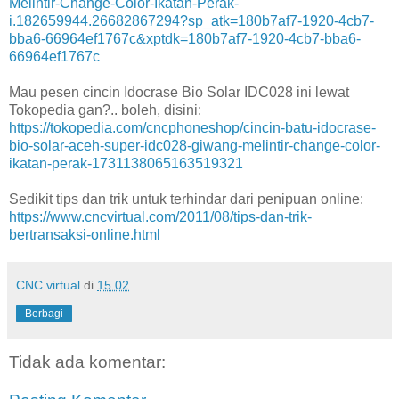
Melintir-Change-Color-Ikatan-Perak-
i.182659944.26682867294?sp_atk=180b7af7-1920-4cb7-
bba6-66964ef1767c&xptdk=180b7af7-1920-4cb7-bba6-
66964ef1767c
Mau pesen cincin Idocrase Bio Solar IDC028 ini lewat
Tokopedia gan?.. boleh, disini:
https://tokopedia.com/cncphoneshop/cincin-batu-idocrase-
bio-solar-aceh-super-idc028-giwang-melintir-change-color-
ikatan-perak-1731138065163519321
Sedikit tips dan trik untuk terhindar dari penipuan online:
https://www.cncvirtual.com/2011/08/tips-dan-trik-
bertransaksi-online.html
CNC virtual
di
15.02
Berbagi
Tidak ada komentar: