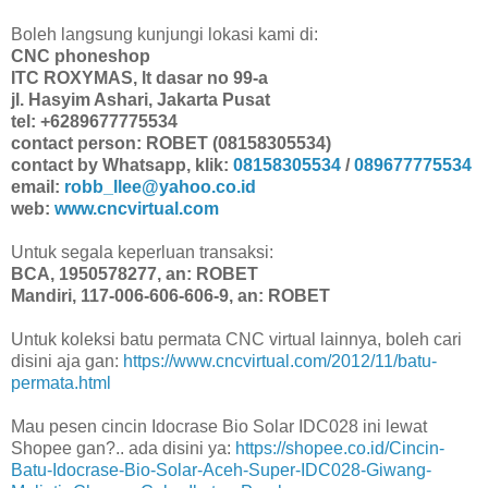
Boleh langsung kunjungi lokasi kami di:
CNC phoneshop
ITC ROXYMAS, lt dasar no 99-a
jl. Hasyim Ashari, Jakarta Pusat
tel: +6289677775534
contact person: ROBET (08158305534)
contact by Whatsapp, klik:
08158305534
/
089677775534
email:
robb_llee@yahoo.co.id
web:
www.cncvirtual.com
Untuk segala keperluan transaksi:
BCA, 1950578277, an: ROBET
Mandiri, 117-006-606-606-9, an: ROBET
Untuk koleksi batu permata CNC virtual lainnya, boleh cari
disini aja gan:
https://www.cncvirtual.com/2012/11/batu-
permata.html
Mau pesen cincin Idocrase Bio Solar IDC028 ini lewat
Shopee gan?.. ada disini ya:
https://shopee.co.id/Cincin-
Batu-Idocrase-Bio-Solar-Aceh-Super-IDC028-Giwang-