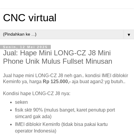
CNC virtual
▼
Senin, 12 Mei 2025
Jual: Hape Mini LONG-CZ J8 Mini
Phone Unik Mulus Fullset Minusan
Jual hape mini LONG-CZ J8 neh gan.. kondisi IMEI diblokir
Keminfo ya, harga
Rp 125.000,-
aja buat agan2 yg butuh..
Kondisi hape LONG-CZ J8 nya:
seken
fisik sktr 90% (mulus banget, karet penutup port
simcard gak ada)
IMEI diblokir Keminfo (tidak bisa pakai kartu
operator Indonesia)