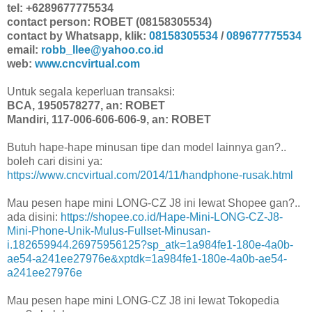
tel: +6289677775534
contact person: ROBET (08158305534)
contact by Whatsapp, klik:
08158305534
/
089677775534
email:
robb_llee@yahoo.co.id
web:
www.cncvirtual.com
Untuk segala keperluan transaksi:
BCA, 1950578277, an: ROBET
Mandiri, 117-006-606-606-9, an: ROBET
Butuh hape-hape minusan tipe dan model lainnya gan?..
boleh cari disini ya:
https://www.cncvirtual.com/2014/11/handphone-rusak.html
Mau pesen hape mini LONG-CZ J8 ini lewat Shopee gan?..
ada disini:
https://shopee.co.id/Hape-Mini-LONG-CZ-J8-
Mini-Phone-Unik-Mulus-Fullset-Minusan-
i.182659944.26975956125?sp_atk=1a984fe1-180e-4a0b-
ae54-a241ee27976e&xptdk=1a984fe1-180e-4a0b-ae54-
a241ee27976e
Mau pesen hape mini LONG-CZ J8 ini lewat Tokopedia