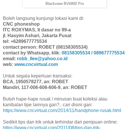
Blackview BV6800 Pro
Boleh langsung kunjungi lokasi kami di:
CNC phoneshop
ITC ROXYMAS, lt dasar no 99-a
jl. Hasyim Ashari, Jakarta Pusat
tel: +6289677775534
contact person: ROBET (08158305534)
contact by Whatsapp, klik:
08158305534
/
089677775534
email:
robb_llee@yahoo.co.id
web:
www.cncvirtual.com
Untuk segala keperluan transaksi:
BCA, 1950578277, an: ROBET
Mandiri, 117-006-606-606-9, an: ROBET
Butuh hape-hape rusak / minusan buat koleksi atau
kanibalan tipe lainnya gan?.. cari disini gan:
https://www.cncvirtual.com/2014/11/handphone-rusak.html
Sedikit tips dan trik untuk terhindar dari penipuan online:
https://www.cncvirtual.com/2011/08/tips-dan-trik-