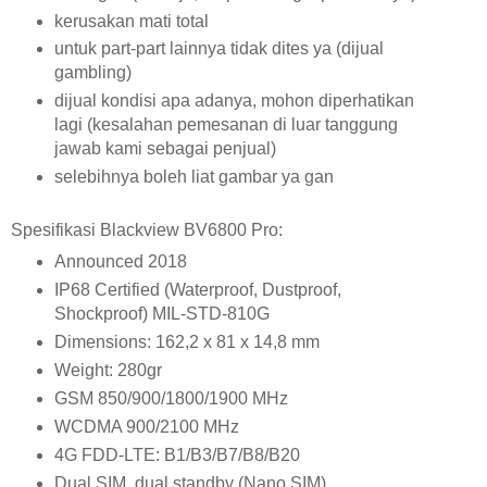
kerusakan mati total
untuk part-part lainnya tidak dites ya (dijual
gambling)
dijual kondisi apa adanya, mohon diperhatikan
lagi (kesalahan pemesanan di luar tanggung
jawab kami sebagai penjual)
selebihnya boleh liat gambar ya gan
Spesifikasi Blackview BV6800 Pro:
Announced 2018
IP68 Certified (Waterproof, Dustproof,
Shockproof) MIL-STD-810G
Dimensions: 162,2 x 81 x 14,8 mm
Weight: 280gr
GSM 850/900/1800/1900 MHz
WCDMA 900/2100 MHz
4G FDD-LTE: B1/B3/B7/B8/B20
Dual SIM, dual standby (Nano SIM)