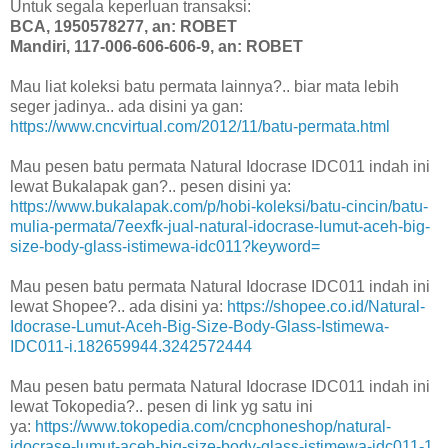
Untuk segala keperluan transaksi:
BCA, 1950578277, an: ROBET
Mandiri, 117-006-606-606-9, an: ROBET
Mau liat koleksi batu permata lainnya?.. biar mata lebih
seger jadinya.. ada disini ya gan:
https://www.cncvirtual.com/2012/11/batu-permata.html
Mau pesen batu permata Natural Idocrase IDC011 indah ini
lewat Bukalapak gan?.. pesen disini ya:
https://www.bukalapak.com/p/hobi-koleksi/batu-cincin/batu-
mulia-permata/7eexfk-jual-natural-idocrase-lumut-aceh-big-
size-body-glass-istimewa-idc011?keyword=
Mau pesen batu permata Natural Idocrase IDC011 indah ini
lewat Shopee?.. ada disini ya:
https://shopee.co.id/Natural-
Idocrase-Lumut-Aceh-Big-Size-Body-Glass-Istimewa-
IDC011-i.182659944.3242572444
Mau pesen batu permata Natural Idocrase IDC011 indah ini
lewat Tokopedia?.. pesen di link yg satu ini
ya:
https://www.tokopedia.com/cncphoneshop/natural-
idocrase-lumut-aceh-big-size-body-glass-istimewa-idc011-1