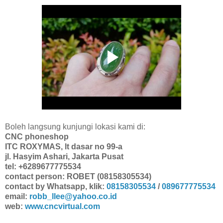
Boleh langsung kunjungi lokasi kami di:
CNC phoneshop
ITC ROXYMAS, lt dasar no 99-a
jl. Hasyim Ashari, Jakarta Pusat
tel: +6289677775534
contact person: ROBET (08158305534)
contact by Whatsapp, klik:
08158305534
/
089677775534
email:
robb_llee@yahoo.co.id
web:
www.cncvirtual.com