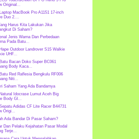
 Original...
 Laptop MacBook Pro A1151 17-inch
e Duo 2....
ang Harus Kita Lakukan Jika
angkut Di Saham?
nal Jenis Warna Dan Perbedaan
rna Pada Batu...
 Hape Outdoor Landrover S15 Walkie
kie UHF...
 Batu Bacan Doko Super BC061
wang Body Kaca...
 Batu Red Raflesia Bengkulu RF006
ang Niti...
Ciri Saham Yang Ada Bandarnya
 Natural Idocrase Lumut Aceh Big
e Body Gl...
 Sepatu Adidas CF Lite Racer B44731
 Origi...
h Ada Bandar Di Pasar Saham?
r Dan Pelaku Kejahatan Pasar Modal
g Terje...
imana Cara Untuk Mengalahkan