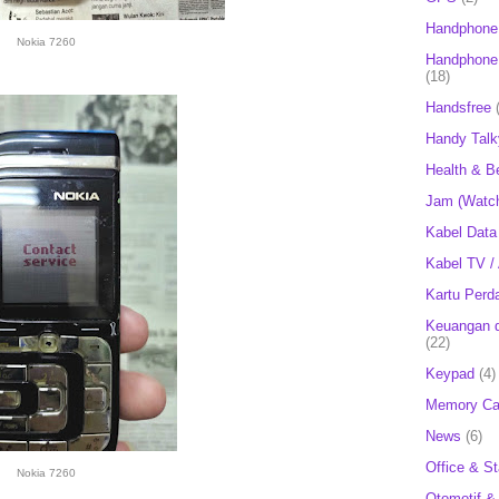
Handphone
Nokia 7260
Handphone 
(18)
Handsfree
Handy Talk
Health & B
Jam (Watc
Kabel Data
Kabel TV /
Kartu Perd
Keuangan d
(22)
Keypad
(4)
Memory Ca
News
(6)
Office & St
Nokia 7260
Otomotif &