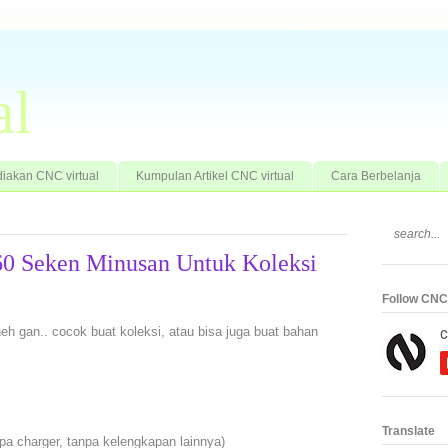
al
iakan CNC virtual
Kumpulan Artikel CNC virtual
Cara Berbelanja
260 Seken Minusan Untuk Koleksi
Follow CNC 
eh gan.. cocok buat koleksi, atau bisa juga buat bahan
Translate
npa charger, tanpa kelengkapan lainnya)