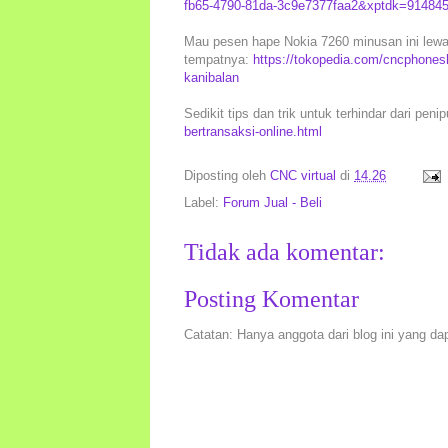
fb65-4790-81da-3c9e7377faa2&xptdk=914845
Mau pesen hape Nokia 7260 minusan ini lewat
tempatnya:
https://tokopedia.com/cncphones
kanibalan
Sedikit tips dan trik untuk terhindar dari peni
bertransaksi-online.html
Diposting oleh
CNC virtual
di
14.26
Label:
Forum Jual - Beli
Tidak ada komentar:
Posting Komentar
Catatan: Hanya anggota dari blog ini yang da