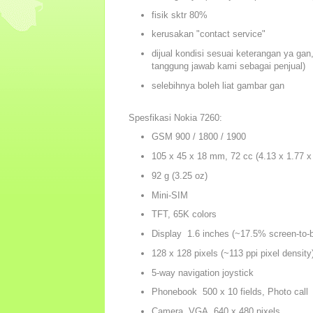
fisik sktr 80%
kerusakan "contact service"
dijual kondisi sesuai keterangan ya gan
tanggung jawab kami sebagai penjual)
selebihnya boleh liat gambar gan
Spesfikasi Nokia 7260:
GSM 900 / 1800 / 1900
105 x 45 x 18 mm, 72 cc (4.13 x 1.77 x 
92 g (3.25 oz)
Mini-SIM
TFT, 65K colors
Display 1.6 inches (~17.5% screen-to-b
128 x 128 pixels (~113 ppi pixel density
5-way navigation joystick
Phonebook 500 x 10 fields, Photo call
Camera VGA, 640 x 480 pixels