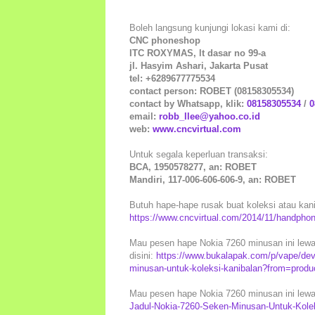
Boleh langsung kunjungi lokasi kami di:
CNC phoneshop
ITC ROXYMAS, lt dasar no 99-a
jl. Hasyim Ashari, Jakarta Pusat
tel: +6289677775534
contact person: ROBET (08158305534)
contact by Whatsapp, klik:
08158305534
/
0
email:
robb_llee@yahoo.co.id
web:
www.cncvirtual.com
Untuk segala keperluan transaksi:
BCA, 1950578277, an: ROBET
Mandiri, 117-006-606-606-9, an: ROBET
Butuh hape-hape rusak buat koleksi atau kaniba
https://www.cncvirtual.com/2014/11/handphon
Mau pesen hape Nokia 7260 minusan ini lewa
disini:
https://www.bukalapak.com/p/vape/dev
minusan-untuk-koleksi-kanibalan?from=prod
Mau pesen hape Nokia 7260 minusan ini lewat
Jadul-Nokia-7260-Seken-Minusan-Untuk-Kole