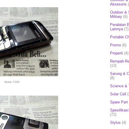
Aksesoris
Outdoor & 
Military
(6)
Peralatan E
Lainnya
(7)
Portable C
Promo
(6)
Properti
(4)
Rempah-Re
(13)
Sarung & 
(8)
Nokia 7260
Science & 
Solar Cell
(
Spare Part
Spesifikasi
(72)
Stylus
(4)