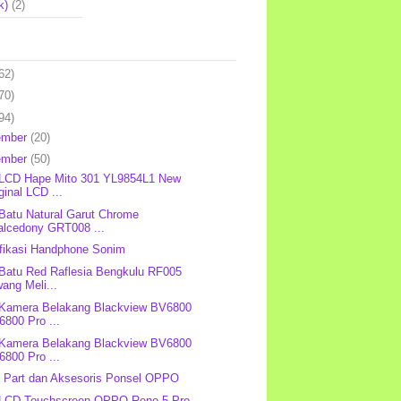
k)
(2)
62)
70)
94)
ember
(20)
ember
(50)
 LCD Hape Mito 301 YL9854L1 New
ginal LCD ...
 Batu Natural Garut Chrome
alcedony GRT008 ...
fikasi Handphone Sonim
 Batu Red Raflesia Bengkulu RF005
ang Meli...
 Kamera Belakang Blackview BV6800
800 Pro ...
 Kamera Belakang Blackview BV6800
800 Pro ...
 Part dan Aksesoris Ponsel OPPO
 LCD Touchscreen OPPO Reno 5 Pro