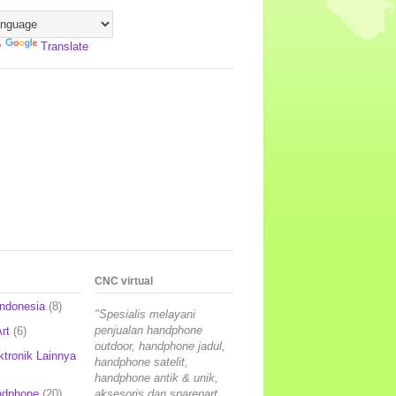
y
Translate
CNC virtual
Indonesia
(8)
"Spesialis melayani
penjualan handphone
rt
(6)
outdoor, handphone jadul,
ktronik Lainnya
handphone satelit,
handphone antik & unik,
ndphone
(20)
aksesoris dan sparepart,