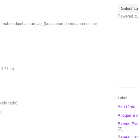
Powered b
, mohon dipehatikan lagi (kesalahan pemesanan di luar
0.71 in)
Label
ody ratio)
Aku Cinta 
)
Antique & A
Baterai Ele
(2)
Baterai Ha