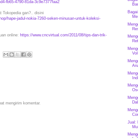
d4-fb65-4790-81da-3c9e7377faa2
Ba
Baga
 Tokopedia gan?.. disini
Men
hop/hape-jadul-nokia-7260-seken-minusan-untuk-koleksi-
Mengg
Re
puan online:
https://www.cncvirtual.com/2011/08/tips-dan-trik-
Mengg
Re
Mengg
Vo
Mengg
An
Mengg
Ind
Mengg
Osc
Mengg
Dal
pat mengirim komentar.
Mengg
Co
Jual:
Mul
Mengg