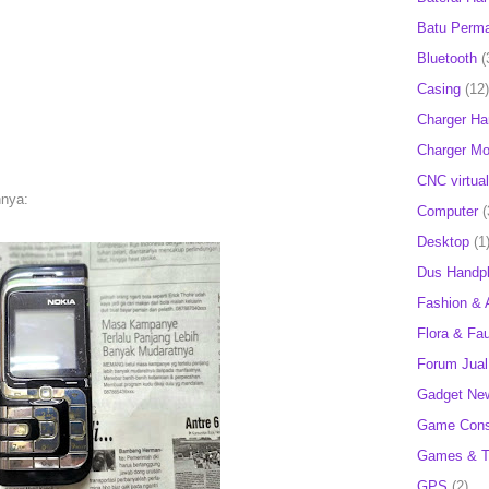
Batu Perm
Bluetooth
(
Casing
(12)
Charger H
Charger Mob
CNC virtual
nnya:
Computer
(
Desktop
(1
Dus Handp
Fashion & 
Flora & Fa
Forum Jual 
Gadget Ne
Game Cons
Games & T
GPS
(2)