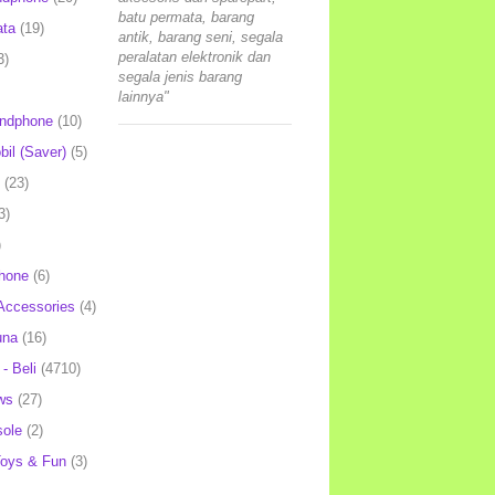
batu permata, barang
ata
(19)
antik, barang seni, segala
peralatan elektronik dan
3)
segala jenis barang
lainnya"
andphone
(10)
il (Saver)
(5)
(23)
3)
)
hone
(6)
Accessories
(4)
una
(16)
- Beli
(4710)
ws
(27)
ole
(2)
oys & Fun
(3)