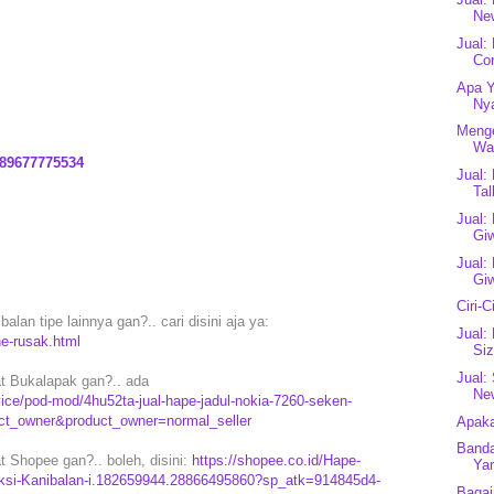
New
Jual:
Cor
Apa Y
Ny
Menge
Wa
89677775534
Jual:
Tal
Jual:
Gi
Jual:
Giw
Ciri-
lan tipe lainnya gan?.. cari disini aja ya:
Jual:
e-rusak.html
Siz
Jual:
t Bukalapak gan?.. ada
New
ice/pod-mod/4hu52ta-jual-hape-jadul-nokia-7260-seken-
uct_owner&product_owner=normal_seller
Apaka
Banda
 Shopee gan?.. boleh, disini:
https://shopee.co.id/Hape-
Yan
ksi-Kanibalan-i.182659944.28866495860?sp_atk=914845d4-
Baga