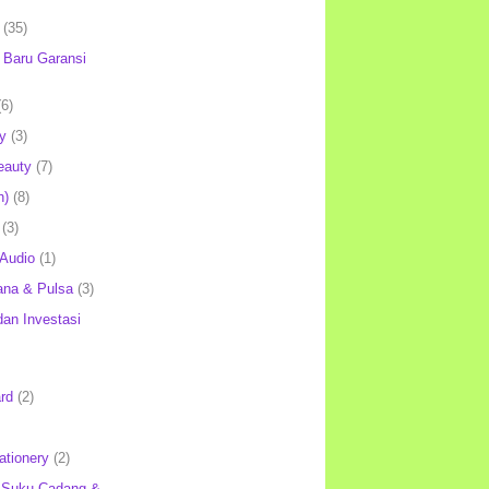
(35)
Baru Garansi
(6)
y
(3)
eauty
(7)
h)
(8)
(3)
 Audio
(1)
ana & Pulsa
(3)
an Investasi
rd
(2)
ationery
(2)
 Suku Cadang &