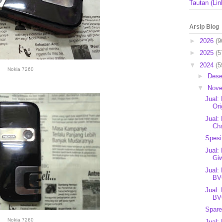
Tautan (Lin
Arsip Blog
►
2026
(9
►
2025
(5
▼
2024
(5
Nokia 7260
►
Des
▼
Nov
Jual:
Ori
Jual:
Ch
Spesi
Jual:
Giw
Jual:
BV6
Jual:
BV6
Spare
Nokia 7260
Jual: