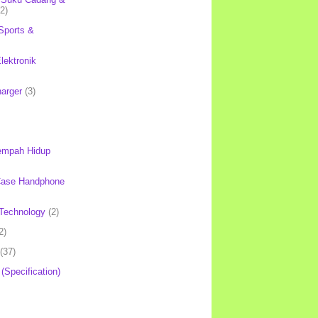
(2)
Sports &
lektronik
harger
(3)
mpah Hidup
Case Handphone
Technology
(2)
2)
(37)
 (Specification)