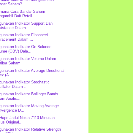
ndar Saham?
imana Cara Bandar Saham
gambil Duit Retail ...
unakan Indikator Support Dan
sistance Dalam...
unakan Indikator Fibonacci
tracement Dalam ...
unakan Indikator On-Balance
lume (OBV) Dala...
unakan Indikator Volume Dalam
alisa Saham
unakan Indikator Average Directional
ex (A...
unakan Indikator Stochastic
illator Dalam ...
unakan Indikator Bollinger Bands
am Analis...
unakan Indikator Moving Average
nvergence D...
 Hape Jadul Nokia 7110 Minusan
us Original...
unakan Indikator Relative Strength