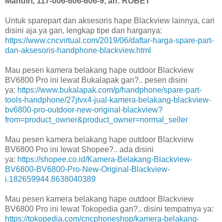
Mandiri, 117-006-606-606-9, an: ROBET
Untuk sparepart dan aksesoris hape Blackview lainnya, cari
disini aja ya gan, lengkap tipe dan harganya:
https://www.cncvirtual.com/2019/06/daftar-harga-spare-part-
dan-aksesoris-handphone-blackview.html
Mau pesen kamera belakang hape outdoor Blackview
BV6800 Pro ini lewat Bukalapak gan?.. pesen disini
ya:
https://www.bukalapak.com/p/handphone/spare-part-
tools-handphone/27jtvx4-jual-kamera-belakang-blackview-
bv6800-pro-outdoor-new-original-blackview?
from=product_owner&product_owner=normal_seller
Mau pesen kamera belakang hape outdoor Blackview
BV6800 Pro ini lewat Shopee?.. ada disini
ya:
https://shopee.co.id/Kamera-Belakang-Blackview-
BV6800-BV6800-Pro-New-Original-Blackview-
i.182659944.8638040389
Mau pesen kamera belakang hape outdoor Blackview
BV6800 Pro ini lewat Tokopedia gan?.. disini tempatnya ya:
https://tokopedia.com/cncphoneshop/kamera-belakang-