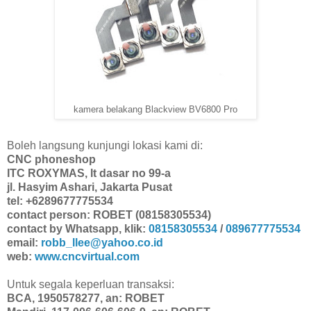
kamera belakang Blackview BV6800 Pro
Boleh langsung kunjungi lokasi kami di:
CNC phoneshop
ITC ROXYMAS, lt dasar no 99-a
jl. Hasyim Ashari, Jakarta Pusat
tel: +6289677775534
contact person: ROBET (08158305534)
contact by Whatsapp, klik:
08158305534
/
089677775534
email:
robb_llee@yahoo.co.id
web:
www.cncvirtual.com
Untuk segala keperluan transaksi:
BCA, 1950578277, an: ROBET