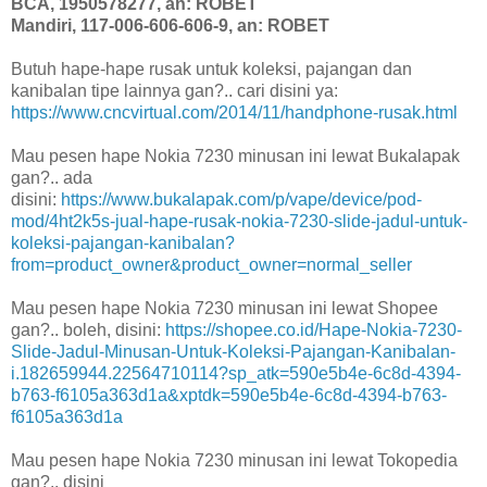
BCA, 1950578277, an: ROBET
Mandiri, 117-006-606-606-9, an: ROBET
Butuh hape-hape rusak untuk koleksi, pajangan dan
kanibalan tipe lainnya gan?.. cari disini ya:
https://www.cncvirtual.com/2014/11/handphone-rusak.html
Mau pesen hape Nokia 7230 minusan ini lewat Bukalapak
gan?.. ada
disini:
https://www.bukalapak.com/p/vape/device/pod-
mod/4ht2k5s-jual-hape-rusak-nokia-7230-slide-jadul-untuk-
koleksi-pajangan-kanibalan?
from=product_owner&product_owner=normal_seller
Mau pesen hape Nokia 7230 minusan ini lewat Shopee
gan?.. boleh, disini:
https://shopee.co.id/Hape-Nokia-7230-
Slide-Jadul-Minusan-Untuk-Koleksi-Pajangan-Kanibalan-
i.182659944.22564710114?sp_atk=590e5b4e-6c8d-4394-
b763-f6105a363d1a&xptdk=590e5b4e-6c8d-4394-b763-
f6105a363d1a
Mau pesen hape Nokia 7230 minusan ini lewat Tokopedia
gan?.. disini