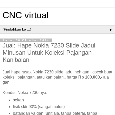
CNC virtual
▼
Rabu, 30 Oktober 2024
Jual: Hape Nokia 7230 Slide Jadul
Minusan Untuk Koleksi Pajangan
Kanibalan
Jual hape rusak Nokia 7230 slide jadul neh gan.. cocok buat
koleksi, pajangan, atau kanibalan.. harga
Rp 100.000,-
aja
gan..
Kondisi Nokia 7230 nya:
seken
fisik sktr 90% (sangat mulus)
batangan ya gan (unit aja, tanpa baterai, tanpa