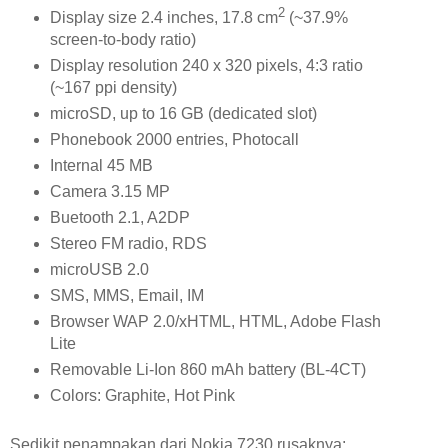
2
Display size 2.4 inches, 17.8 cm
(~37.9%
screen-to-body ratio)
Display resolution 240 x 320 pixels, 4:3 ratio
(~167 ppi density)
microSD, up to 16 GB (dedicated slot)
Phonebook 2000 entries, Photocall
Internal 45 MB
Camera 3.15 MP
Buetooth 2.1, A2DP
Stereo FM radio, RDS
microUSB 2.0
SMS, MMS, Email, IM
Browser WAP 2.0/xHTML, HTML, Adobe Flash
Lite
Removable Li-Ion 860 mAh battery (BL-4CT)
Colors: Graphite, Hot Pink
Sedikit penampakan dari Nokia 7230 rusaknya: