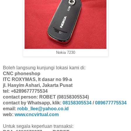
Nokia 7230
Boleh langsung kunjungi lokasi kami di:
CNC phoneshop
ITC ROXYMAS, lt dasar no 99-a
jl. Hasyim Ashari, Jakarta Pusat
tel: +6289677775534
contact person: ROBET (08158305534)
contact by Whatsapp, klik:
08158305534
/
089677775534
email:
robb_llee@yahoo.co.id
web:
www.cncvirtual.com
Untuk segala keperluan transaksi: