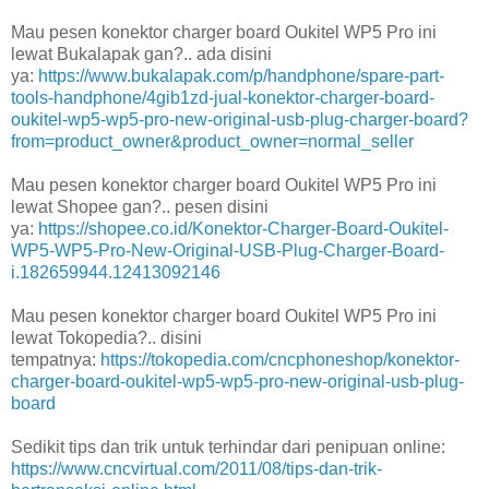
Mau pesen konektor charger board Oukitel WP5 Pro ini
lewat Bukalapak gan?.. ada disini
ya:
https://www.bukalapak.com/p/handphone/spare-part-
tools-handphone/4gib1zd-jual-konektor-charger-board-
oukitel-wp5-wp5-pro-new-original-usb-plug-charger-board?
from=product_owner&product_owner=normal_seller
Mau pesen konektor charger board Oukitel WP5 Pro ini
lewat Shopee gan?.. pesen disini
ya:
https://shopee.co.id/Konektor-Charger-Board-Oukitel-
WP5-WP5-Pro-New-Original-USB-Plug-Charger-Board-
i.182659944.12413092146
Mau pesen konektor charger board Oukitel WP5 Pro ini
lewat Tokopedia?.. disini
tempatnya:
https://tokopedia.com/cncphoneshop/konektor-
charger-board-oukitel-wp5-wp5-pro-new-original-usb-plug-
board
Sedikit tips dan trik untuk terhindar dari penipuan online:
https://www.cncvirtual.com/2011/08/tips-dan-trik-