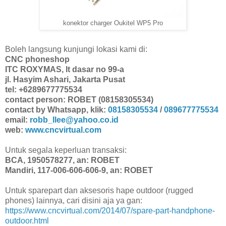
konektor charger Oukitel WP5 Pro
Boleh langsung kunjungi lokasi kami di:
CNC phoneshop
ITC ROXYMAS, lt dasar no 99-a
jl. Hasyim Ashari, Jakarta Pusat
tel: +6289677775534
contact person: ROBET (08158305534)
contact by Whatsapp, klik:
08158305534
/
089677775534
email:
robb_llee@yahoo.co.id
web:
www.cncvirtual.com
Untuk segala keperluan transaksi:
BCA, 1950578277, an: ROBET
Mandiri, 117-006-606-606-9, an: ROBET
Untuk sparepart dan aksesoris hape outdoor (rugged
phones) lainnya, cari disini aja ya gan:
https://www.cncvirtual.com/2014/07/spare-part-handphone-
outdoor.html