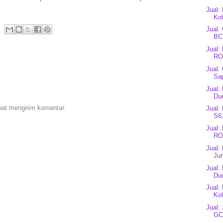
Jual:
Kol
Jual:
BC1
Jual
RO
Jual:
Sap
Jual:
Du
pat mengirim komentar.
Jual:
S61
Jual
RO
Jual:
Ju
Jual:
Du
Jual:
Kol
Jual:
GC