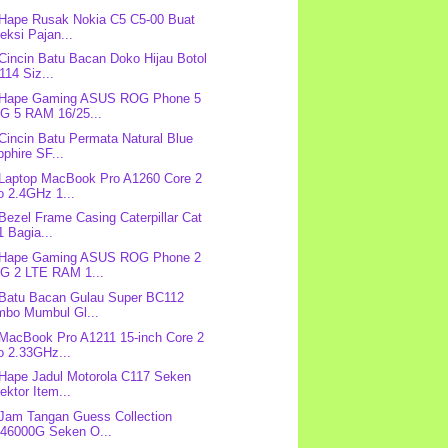
 Hape Rusak Nokia C5 C5-00 Buat
eksi Pajan...
 Cincin Batu Bacan Doko Hijau Botol
14 Siz...
: Hape Gaming ASUS ROG Phone 5
G 5 RAM 16/25...
 Cincin Batu Permata Natural Blue
phire SF...
 Laptop MacBook Pro A1260 Core 2
o 2.4GHz 1...
 Bezel Frame Casing Caterpillar Cat
 Bagia...
: Hape Gaming ASUS ROG Phone 2
G 2 LTE RAM 1...
 Batu Bacan Gulau Super BC112
mbo Mumbul Gl...
 MacBook Pro A1211 15-inch Core 2
o 2.33GHz...
 Hape Jadul Motorola C117 Seken
ektor Item...
 Jam Tangan Guess Collection
46000G Seken O...