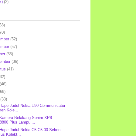
k)
(2)
68)
70)
ember
(52)
ember
(57)
ber
(65)
tember
(36)
stus
(41)
(32)
(46)
(69)
l
(33)
 Hape Jadul Nokia E90 Communicator
en Kole...
 Kamera Belakang Sonim XP8
8800 Plus Lampu ...
 Hape Jadul Nokia C5 C5-00 Seken
us Kolekt...