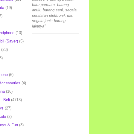
batu permata, barang
ata
(19)
antik, barang seni, segala
peralatan elektronik dan
3)
segala jenis barang
lainnya"
andphone
(10)
il (Saver)
(5)
(23)
3)
)
hone
(6)
Accessories
(4)
una
(16)
- Beli
(4713)
ws
(27)
ole
(2)
oys & Fun
(3)