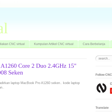
al
iakan CNC virtual
Kumpulan Artikel CNC virtual
Cara Berbelanja
 A1260 Core 2 Duo 2.4GHz 15"
08 Seken
Follow CNC 
a hadirkan laptop MacBook Pro A1260 seken.. kode laptop
n..
Translate