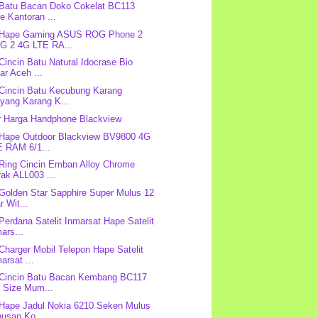
 Batu Bacan Doko Cokelat BC113
e Kantoran ...
: Hape Gaming ASUS ROG Phone 2
G 2 4G LTE RA...
 Cincin Batu Natural Idocrase Bio
ar Aceh ...
 Cincin Batu Kecubung Karang
yang Karang K...
r Harga Handphone Blackview
 Hape Outdoor Blackview BV9800 4G
E RAM 6/1...
 Ring Cincin Emban Alloy Chrome
ak ALL003 ...
 Golden Star Sapphire Super Mulus 12
r Wit...
 Perdana Satelit Inmarsat Hape Satelit
ars...
 Charger Mobil Telepon Hape Satelit
arsat ...
 Cincin Batu Bacan Kembang BC117
g Size Mum...
 Hape Jadul Nokia 6210 Seken Mulus
nusan Ko...