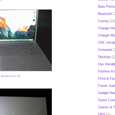
Batu Perm
Bluetooth
(
Casing
(12)
Charger H
Charger Mob
CNC virtual
Computer
(
Desktop
(1
Dus Handp
Fashion & 
MacBook Pro 26
Flora & Fa
Forum Jual 
Gadget Ne
Game Cons
Games & T
GPS
(2)