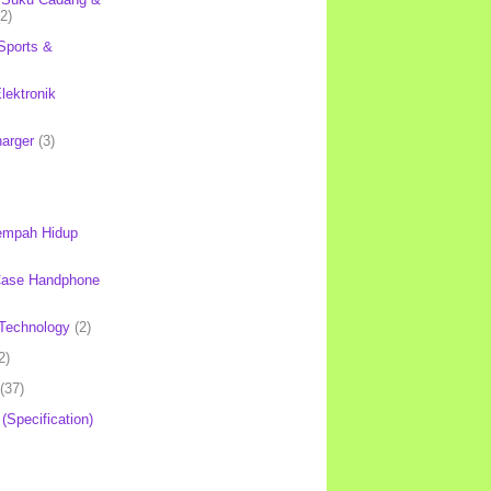
(2)
Sports &
lektronik
harger
(3)
mpah Hidup
Case Handphone
Technology
(2)
2)
(37)
 (Specification)