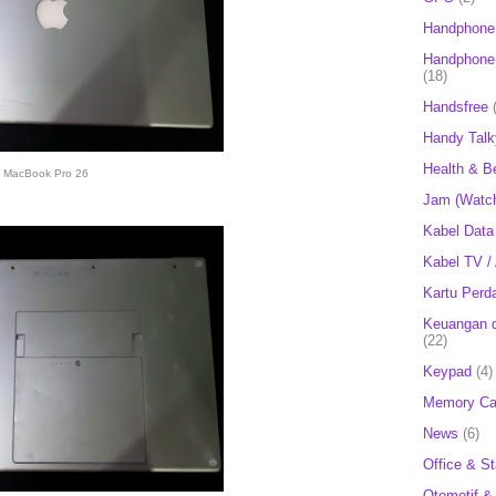
Handphone
Handphone 
(18)
Handsfree
Handy Talk
Health & B
MacBook Pro 26
Jam (Watc
Kabel Data
Kabel TV /
Kartu Perd
Keuangan d
(22)
Keypad
(4)
Memory Ca
News
(6)
Office & St
Otomotif &