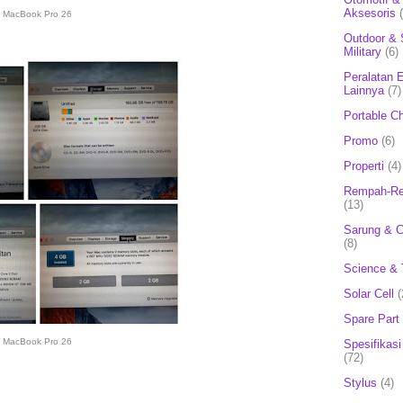
Aksesoris
MacBook Pro 26
Outdoor & 
Military
(6)
Peralatan E
Lainnya
(7)
Portable C
Promo
(6)
Properti
(4)
Rempah-Re
(13)
Sarung & 
(8)
Science & 
Solar Cell
(
Spare Part
MacBook Pro 26
Spesifikasi
(72)
Stylus
(4)