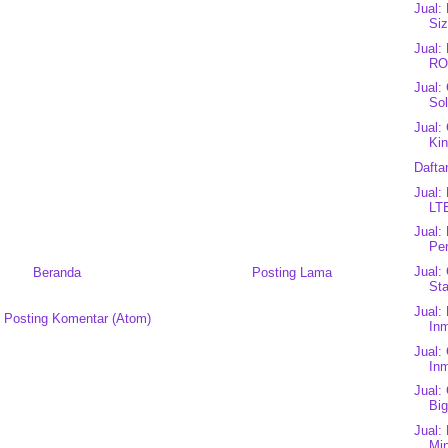
Jual:
Siz
Jual
RO
Jual:
Sol
Jual:
Kin
Dafta
Jual:
LT
Jual:
Per
Jual:
Beranda
Posting Lama
Sta
Jual:
:
Posting Komentar (Atom)
Inm
Jual:
Inm
Jual:
Bi
Jual:
Mi