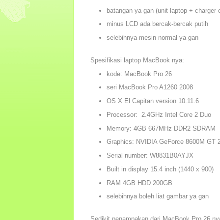
batangan ya gan (unit laptop + charger o
minus LCD ada bercak-bercak putih
selebihnya mesin normal ya gan
Spesifikasi laptop MacBook nya:
kode: MacBook Pro 26
seri MacBook Pro A1260 2008
OS X El Capitan version 10.11.6
Processor: 2.4GHz Intel Core 2 Duo
Memory: 4GB 667MHz DDR2 SDRAM
Graphics: NVIDIA GeForce 8600M GT
Serial number: W8831B0AYJX
Built in display 15.4 inch (1440 x 900)
RAM 4GB HDD 200GB
selebihnya boleh liat gambar ya gan
Sedikit penampakan dari MacBook Pro 26 ny