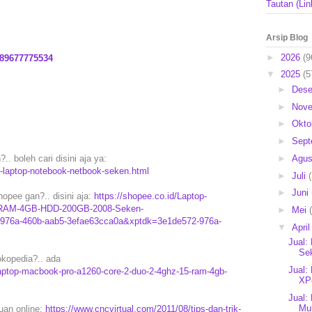
Tautan (Lin
Arsip Blog
►
2026
(9
89677775534
▼
2025
(5
►
Des
►
Nov
►
Okto
►
Sep
►
Agu
. boleh cari disini aja ya:
-laptop-notebook-netbook-seken.html
►
Juli
►
Juni
pee gan?.. disini aja:
https://shopee.co.id/Laptop-
-RAM-4GB-HDD-200GB-2008-Seken-
►
Mei
-976a-460b-aab5-3efae63cca0a&xptdk=3e1de572-976a-
▼
Apri
Jual:
Sek
kopedia?.. ada
Jual:
aptop-macbook-pro-a1260-core-2-duo-2-4ghz-15-ram-4gb-
XP
Jual:
Mul
puan online:
https://www.cncvirtual.com/2011/08/tips-dan-trik-