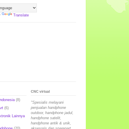
y
Translate
CNC virtual
Indonesia
(8)
"Spesialis melayani
penjualan handphone
rt
(6)
outdoor, handphone jadul,
ktronik Lainnya
handphone satelit,
handphone antik & unik,
ndphone
(20)
aksesoris dan sparepart,