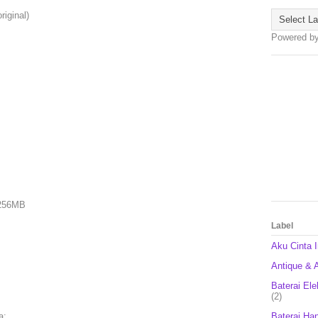
riginal)
Powered b
 256MB
Label
Aku Cinta 
Antique & A
Baterai Ele
(2)
Baterai Ha
a: