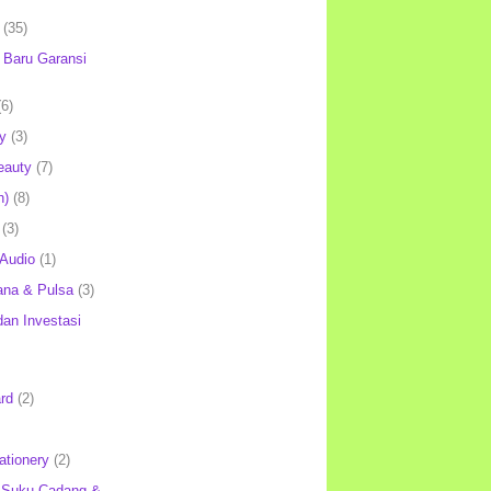
(35)
Baru Garansi
(6)
y
(3)
eauty
(7)
h)
(8)
(3)
 Audio
(1)
ana & Pulsa
(3)
an Investasi
rd
(2)
ationery
(2)
 Suku Cadang &