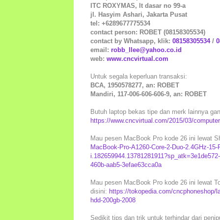
ITC ROXYMAS, lt dasar no 99-a
jl. Hasyim Ashari, Jakarta Pusat
tel: +6289677775534
contact person: ROBET (08158305534)
contact by Whatsapp, klik:
08158305534
/
0
email:
robb_llee@yahoo.co.id
web:
www.cncvirtual.com
Untuk segala keperluan transaksi:
BCA, 1950578277, an: ROBET
Mandiri, 117-006-606-606-9, an: ROBET
Butuh laptop bekas tipe dan merk lainnya gan?.
https://www.cncvirtual.com/2015/03/computer
Mau pesen MacBook Pro kode 26 ini lewat Sho
MacBook-Pro-A1260-Core-2-Duo-2.4GHz-15
i.182659944.13781281911?sp_atk=3e1de572
460b-aab5-3efae63cca0a
Mau pesen MacBook Pro kode 26 ini lewat To
disini:
https://tokopedia.com/cncphoneshop/l
hdd-200gb-2008
Sedikit tips dan trik untuk terhindar dari peni