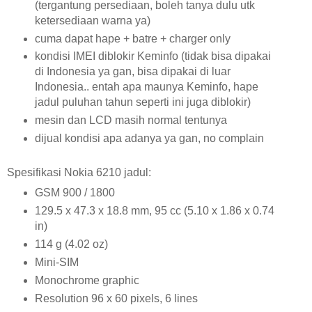
(tergantung persediaan, boleh tanya dulu utk
ketersediaan warna ya)
cuma dapat hape + batre + charger only
kondisi IMEI diblokir Keminfo (tidak bisa dipakai
di Indonesia ya gan, bisa dipakai di luar
Indonesia.. entah apa maunya Keminfo, hape
jadul puluhan tahun seperti ini juga diblokir)
mesin dan LCD masih normal tentunya
dijual kondisi apa adanya ya gan, no complain
Spesifikasi Nokia 6210 jadul:
GSM 900 / 1800
129.5 x 47.3 x 18.8 mm, 95 cc (5.10 x 1.86 x 0.74
in)
114 g (4.02 oz)
Mini-SIM
Monochrome graphic
Resolution 96 x 60 pixels, 6 lines