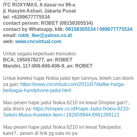
ITC ROXYMAS, lt dasar no 99-a
jl. Hasyim Ashari, Jakarta Pusat
tel: +6289677775534
contact person: ROBET (08158305534)
contact by Whatsapp, klik:
08158305534
/
089677775534
email:
robb_llee@yahoo.co.id
web:
www.cncvirtual.com
Untuk segala keperluan transaksi:
BCA, 1950578277, an: ROBET
Mandiri, 117-006-606-606-9, an: ROBET
Untuk koleksi hape Nokia jadul tipe lainnya, boleh cari disini
ya gan:
https://www.cncvirtual.com/2011/07/daftar-harga-
berbagai-handphone-jadul.html
Mau pesen hape jadul Nokia 6210 ini lewat Shopee gan?..
ada disini ya:
https://shopee.co.id/Hape-Jadul-Nokia-6210-
Seken-Mulus-Kolektor-Item-i.182659944.6991289121
Mau pesen hape jadul Nokia 6210 ini lewat Tokopedia
kami?.. pesen di link yg satu ini ya: