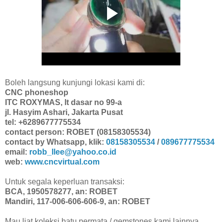
Boleh langsung kunjungi lokasi kami di:
CNC phoneshop
ITC ROXYMAS, lt dasar no 99-a
jl. Hasyim Ashari, Jakarta Pusat
tel: +6289677775534
contact person: ROBET (08158305534)
contact by Whatsapp, klik:
08158305534
/
089677775534
email:
robb_llee@yahoo.co.id
web:
www.cncvirtual.com
Untuk segala keperluan transaksi:
BCA, 1950578277, an: ROBET
Mandiri, 117-006-606-606-9, an: ROBET
Mau liat koleksi batu permata / gemstones kami lainnya