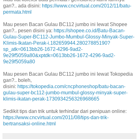
gan?.. ada disini:
https://www.cncvirtual.com/2012/11/batu-
permata.html
Mau pesen Bacan Gulau BC112 jumbo ini lewat Shopee
gan?.. pesen disini ya:
https://shopee.co.id/Batu-Bacan-
Gulau-Super-BC112-Jumbo-Mumbul-Glossy-Minyak-Super-
Klimis-Ikatan-Perak-i.182659944.28027885190?
sp_atk=0613bb26-1672-4296-9ad2-
9e29f5059a80&xptdk=0613bb26-1672-4296-9ad2-
9e29f5059a80
Mau pesen Bacan Gulau BC112 jumbo ini lewat Tokopedia
gan?.. boleh,
disini:
https://tokopedia.com/cncphoneshop/batu-bacan-
gulau-super-bc112-jumbo-mumbul-glossy-minyak-super-
klimis-ikatan-perak-1730934256326968665
Sedikit tips dan trik untuk terhindar dari penipuan online:
https://www.cncvirtual.com/2011/08/tips-dan-trik-
bertransaksi-online.html