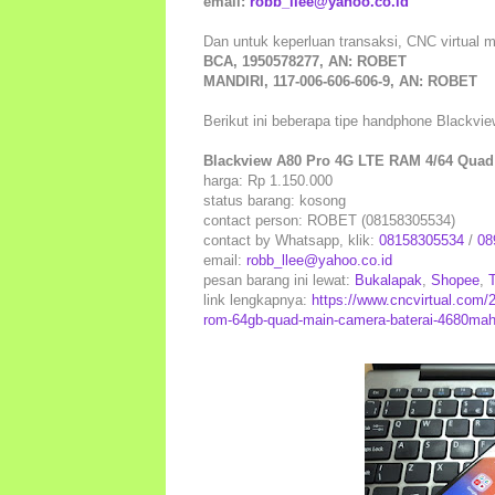
email:
robb_llee@yahoo.co.id
Dan untuk keperluan transaksi, CNC virtual 
BCA, 1950578277, AN: ROBET
MANDIRI, 117-006-606-606-9, AN: ROBET
Berikut ini beberapa tipe handphone Blackvie
Blackview A80 Pro 4G LTE RAM 4/64 Quad
harga: Rp 1.150.000
status barang: kosong
contact person: ROBET (08158305534)
contact by Whatsapp, klik:
08158305534
/
08
email:
robb_llee@yahoo.co.id
pesan barang ini lewat:
Bukalapak
,
Shopee
,
link lengkapnya:
https://www.cncvirtual.com/
rom-64gb-quad-main-camera-baterai-4680mah