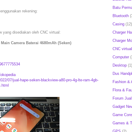
Batu Perm
menggunakan rekening:
Bluetooth
(
Casing
(12)
Charger H
w yang disediakan oleh CNC virtual:
Charger Mob
 Main Camera Baterai 4680mAh (Seken)
CNC virtual
Computer
(
9677775534
Desktop
(1
Dus Handp
Tokopedia
2022/07/jual-hape-seken-blackview-a80-pro-4g-lte-ram-4gb-
Fashion & 
.html
Flora & Fa
Forum Jual 
Gadget Ne
Game Cons
Games & T
GPS
(2)