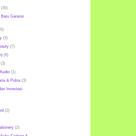
(35)
Baru Garansi
(6)
y
(3)
eauty
(7)
h)
(8)
(3)
 Audio
(1)
ana & Pulsa
(3)
an Investasi
rd
(2)
ationery
(2)
 Suku Cadang &