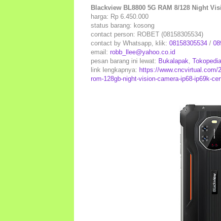
Blackview BL8800 5G RAM 8/128 Night Vis
harga: Rp 6.450.000
status barang: kosong
contact person: ROBET (08158305534)
contact by Whatsapp, klik:
08158305534
/
08
email:
robb_llee@yahoo.co.id
pesan barang ini lewat:
Bukalapak
,
Tokopedi
link lengkapnya:
https://www.cncvirtual.com/
rom-128gb-night-vision-camera-ip68-ip69k-cer