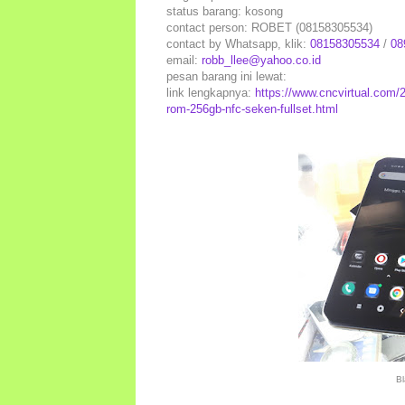
status barang: kosong
contact person: ROBET (08158305534)
contact by Whatsapp, klik:
08158305534
/
08
email:
robb_llee@yahoo.co.id
pesan barang ini lewat:
link lengkapnya:
https://www.cncvirtual.com/
rom-256gb-nfc-seken-fullset.html
Bl