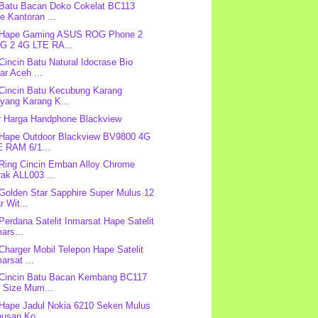
 Batu Bacan Doko Cokelat BC113
e Kantoran ...
: Hape Gaming ASUS ROG Phone 2
G 2 4G LTE RA...
 Cincin Batu Natural Idocrase Bio
ar Aceh ...
 Cincin Batu Kecubung Karang
yang Karang K...
r Harga Handphone Blackview
 Hape Outdoor Blackview BV9800 4G
E RAM 6/1...
 Ring Cincin Emban Alloy Chrome
ak ALL003 ...
 Golden Star Sapphire Super Mulus 12
r Wit...
 Perdana Satelit Inmarsat Hape Satelit
ars...
 Charger Mobil Telepon Hape Satelit
arsat ...
 Cincin Batu Bacan Kembang BC117
g Size Mum...
 Hape Jadul Nokia 6210 Seken Mulus
nusan Ko...