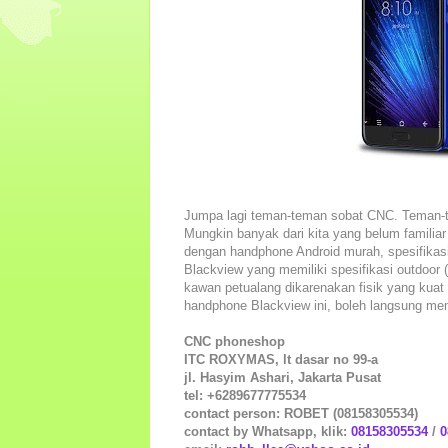
Jumpa lagi teman-teman sobat CNC. Teman-
Mungkin banyak dari kita yang belum familiar
dengan handphone Android murah, spesifikasi 
Blackview yang memiliki spesifikasi outdoor 
kawan petualang dikarenakan fisik yang kua
handphone Blackview ini, boleh langsung me
CNC phoneshop
ITC ROXYMAS, lt dasar no 99-a
jl. Hasyim Ashari, Jakarta Pusat
tel: +6289677775534
contact person: ROBET (08158305534)
contact by Whatsapp, klik:
08158305534
/
0