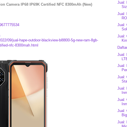
Jual:
ion Camera IP68 IP69K Certified NFC 8300mAh (New)
Siz
Jual
RO
9677775534
Jual:
Sol
a
Jual:
2022/09/jual-hape-outdoor-blackview-bl8800-5g-new-ram-8gb-
Kin
tified-nfc-8300mah.html
Dafta
Jual:
LT
Jual:
Per
Jual:
Sta
Jual:
Inm
Jual:
Inm
Jual:
Bi
Jual:
Mi