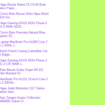
 Hape Rusak Nokia C5 C5-00 Buat
eksi Pajan...
 Cincin Batu Bacan Doko Hijau Botol
14 Siz...
: Hape Gaming ASUS ROG Phone 5
G 5 RAM 16/25...
 Cincin Batu Permata Natural Blue
phire SF...
 Laptop MacBook Pro A1260 Core 2
o 2.4GHz 1...
 Bezel Frame Casing Caterpillar Cat
 Bagia...
: Hape Gaming ASUS ROG Phone 2
G 2 LTE RAM 1...
 Batu Bacan Gulau Super BC112
mbo Mumbul Gl...
 MacBook Pro A1211 15-inch Core 2
o 2.33GHz...
 Hape Jadul Motorola C117 Seken
ektor Item...
 Jam Tangan Guess Collection
46000G Seken O...