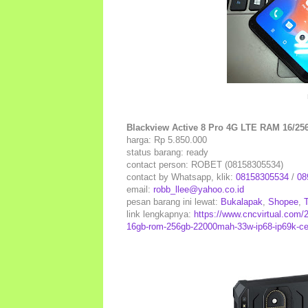
Blackview Active 8 Pro 4G LTE RAM 16/25
harga: Rp 5.850.000
status barang: ready
contact person: ROBET (08158305534)
contact by Whatsapp, klik:
08158305534
/
08
email:
robb_llee@yahoo.co.id
pesan barang ini lewat:
Bukalapak
,
Shopee
,
link lengkapnya:
https://www.cncvirtual.com/2
16gb-rom-256gb-22000mah-33w-ip68-ip69k-cer