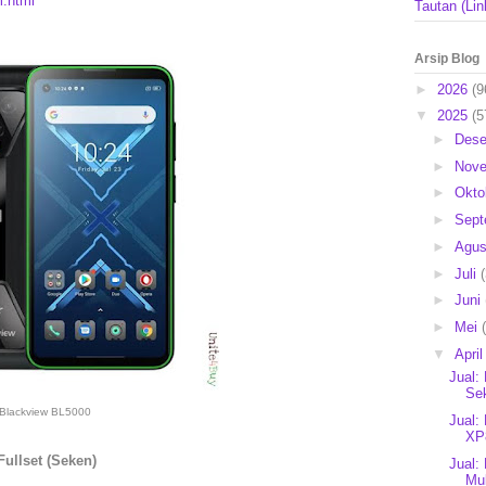
m.html
Tautan (Lin
Arsip Blog
►
2026
(9
▼
2025
(5
►
Des
►
Nov
►
Okto
►
Sep
►
Agu
►
Juli
►
Juni
►
Mei
▼
Apri
Jual:
Sek
Blackview BL5000
Jual:
XP
ullset (Seken)
Jual:
Mul