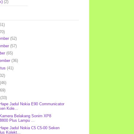
k)
(2)
61)
70)
ember
(52)
ember
(57)
ber
(65)
tember
(36)
stus
(41)
(32)
(46)
(69)
l
(33)
 Hape Jadul Nokia E90 Communicator
en Kole...
 Kamera Belakang Sonim XP8
8800 Plus Lampu ...
 Hape Jadul Nokia C5 C5-00 Seken
us Kolekt...