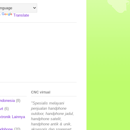
y
Translate
CNC virtual
Indonesia
(8)
"Spesialis melayani
penjualan handphone
rt
(6)
outdoor, handphone jadul,
ktronik Lainnya
handphone satelit,
handphone antik & unik,
ndphone
(20)
aksesoris dan sparepart,