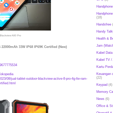
Handphone
Handphone 
(18)
Handsfree
Handy Talk
Blackview A80 Pro
Health & B
Jam (Watc
6 22000mAh 33W IP68 IP69K Certified (New)
Kabel Data
Kabel TV /
9677775534
Kartu Perd
Keuangan d
Tokopedia
(22)
023/08/jual-tablet-outdoor-blackview-active-8-pro-4g-lte-ram-
tified.html
Keypad
(4)
Memory Ca
News
(6)
Office & St
Otomotif &