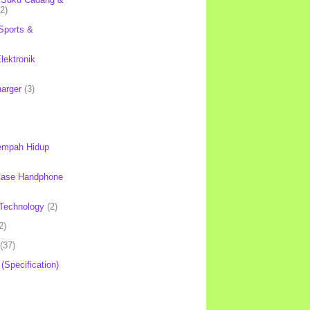
(2)
Sports &
lektronik
harger
(3)
mpah Hidup
Case Handphone
Technology
(2)
2)
(37)
 (Specification)