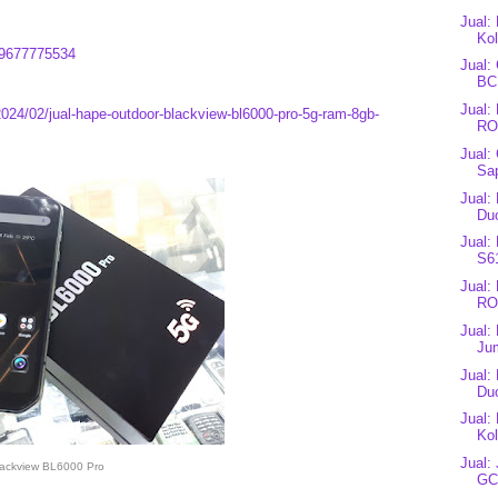
Jual:
Kol
9677775534
Jual:
BC1
Jual
2024/02/jual-hape-outdoor-blackview-bl6000-pro-5g-ram-8gb-
RO
Jual:
Sap
Jual:
Du
Jual:
S61
Jual
RO
Jual:
Ju
Jual:
Du
Jual:
Kol
Jual:
ackview BL6000 Pro
GC