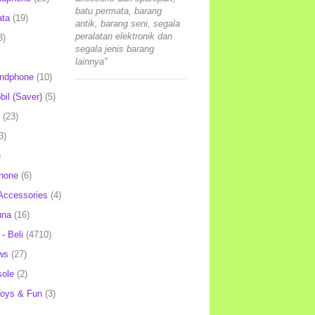
batu permata, barang
ata
(19)
antik, barang seni, segala
peralatan elektronik dan
3)
segala jenis barang
lainnya"
andphone
(10)
il (Saver)
(5)
(23)
3)
)
hone
(6)
Accessories
(4)
una
(16)
- Beli
(4710)
ws
(27)
ole
(2)
oys & Fun
(3)