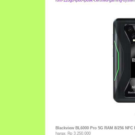
rom-128gb-ip68-ip69k-certified-gaming-syste
Blackview BL6000 Pro 5G RAM 8/256 NFC F
harga: Rp 3.250.000