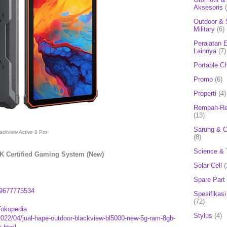
Aksesoris
Outdoor & 
Military
(6)
Peralatan E
Lainnya
(7)
Portable C
Promo
(6)
Properti
(4)
Rempah-Re
(13)
Sarung & 
ackview Active 8 Pro
(8)
Science & 
K Certified Gaming System (New)
Solar Cell
(
Spare Part
9677775534
Spesifikasi
(72)
Tokopedia
Stylus
(4)
2022/04/jual-hape-outdoor-blackview-bl5000-new-5g-ram-8gb-