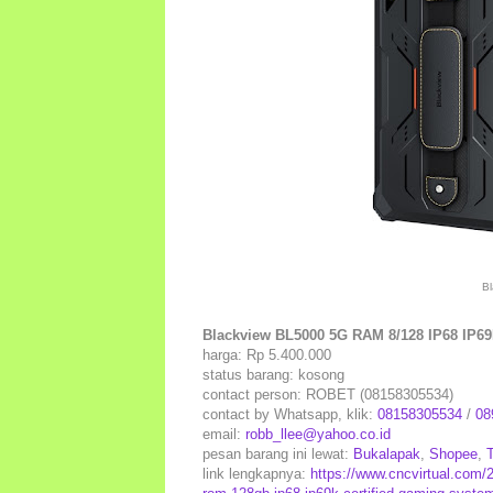
Bl
Blackview BL5000 5G RAM 8/128 IP68 IP69
harga: Rp 5.400.000
status barang: kosong
contact person: ROBET (08158305534)
contact by Whatsapp, klik:
08158305534
/
08
email:
robb_llee@yahoo.co.id
pesan barang ini lewat:
Bukalapak
,
Shopee
,
link lengkapnya:
https://www.cncvirtual.com/