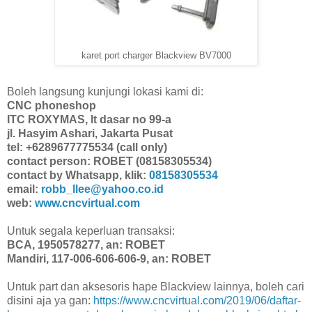
karet port charger Blackview BV7000
Boleh langsung kunjungi lokasi kami di:
CNC phoneshop
ITC ROXYMAS, lt dasar no 99-a
jl. Hasyim Ashari, Jakarta Pusat
tel: +6289677775534 (call only)
contact person: ROBET (08158305534)
contact by Whatsapp, klik:
08158305534
email:
robb_llee@yahoo.co.id
web:
www.cncvirtual.com
Untuk segala keperluan transaksi:
BCA, 1950578277, an: ROBET
Mandiri, 117-006-606-606-9, an: ROBET
Untuk part dan aksesoris hape Blackview lainnya, boleh cari
disini aja ya gan:
https://www.cncvirtual.com/2019/06/daftar-