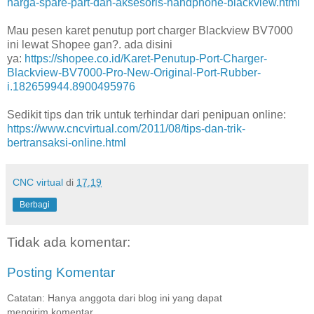
harga-spare-part-dan-aksesoris-handphone-blackview.html
Mau pesen karet penutup port charger Blackview BV7000
ini lewat Shopee gan?. ada disini
ya:
https://shopee.co.id/Karet-Penutup-Port-Charger-
Blackview-BV7000-Pro-New-Original-Port-Rubber-
i.182659944.8900495976
Sedikit tips dan trik untuk terhindar dari penipuan online:
https://www.cncvirtual.com/2011/08/tips-dan-trik-
bertransaksi-online.html
CNC virtual
di
17.19
Berbagi
Tidak ada komentar:
Posting Komentar
Catatan: Hanya anggota dari blog ini yang dapat
mengirim komentar.