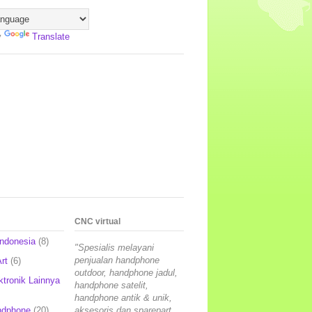
y
Translate
CNC virtual
Indonesia
(8)
"Spesialis melayani
penjualan handphone
rt
(6)
outdoor, handphone jadul,
ktronik Lainnya
handphone satelit,
handphone antik & unik,
ndphone
(20)
aksesoris dan sparepart,