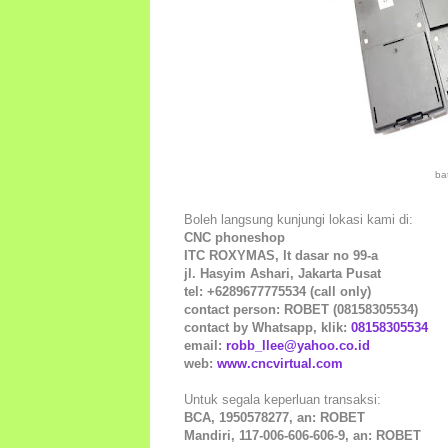
ba
Boleh langsung kunjungi lokasi kami di:
CNC phoneshop
ITC ROXYMAS, lt dasar no 99-a
jl. Hasyim Ashari, Jakarta Pusat
tel: +6289677775534 (call only)
contact person: ROBET (08158305534)
contact by Whatsapp, klik:
08158305534
email:
robb_llee@yahoo.co.id
web:
www.cncvirtual.com
Untuk segala keperluan transaksi:
BCA, 1950578277, an: ROBET
Mandiri, 117-006-606-606-9, an: ROBET