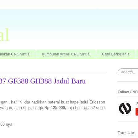
al
iakan CNC virtual
Kumpulan Artikel CNC virtual
Cara Berbelanja
F337 GF388 GH388 Jadul Baru
Follow CNC 
gan.. kali ini kita hadirkan baterai buat hape jadul Ericsson
ya gan, sisa stok, harga
Rp 125.000,-
aja buat agan2 sobat
88 nya:
Translate