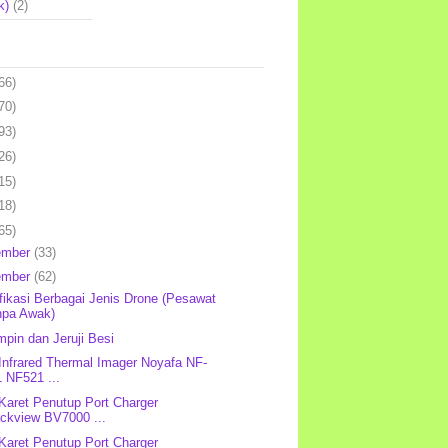
k)
(2)
66)
70)
93)
26)
15)
18)
65)
ember
(33)
ember
(62)
fikasi Berbagai Jenis Drone (Pesawat
npa Awak)
pin dan Jeruji Besi
 Infrared Thermal Imager Noyafa NF-
 NF521 ...
 Karet Penutup Port Charger
ackview BV7000 ...
 Karet Penutup Port Charger