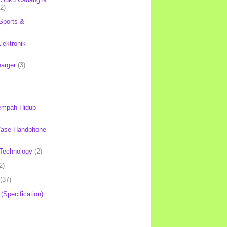
(2)
Sports &
lektronik
harger
(3)
mpah Hidup
Case Handphone
Technology
(2)
2)
(37)
 (Specification)