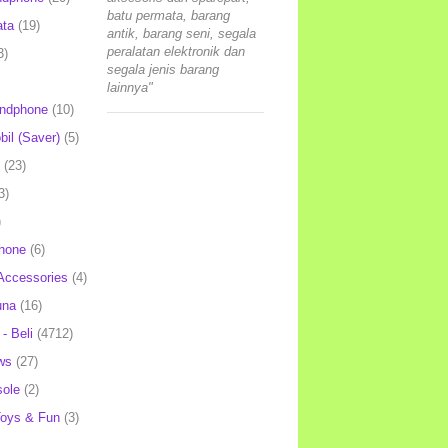
batu permata, barang
ata
(19)
antik, barang seni, segala
peralatan elektronik dan
3)
segala jenis barang
lainnya"
andphone
(10)
il (Saver)
(5)
(23)
3)
)
hone
(6)
Accessories
(4)
una
(16)
- Beli
(4712)
ws
(27)
ole
(2)
oys & Fun
(3)