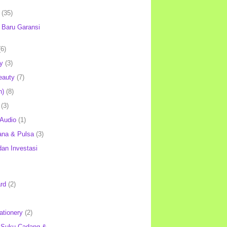
(35)
Baru Garansi
(6)
y
(3)
eauty
(7)
h)
(8)
(3)
 Audio
(1)
ana & Pulsa
(3)
an Investasi
rd
(2)
ationery
(2)
 Suku Cadang &