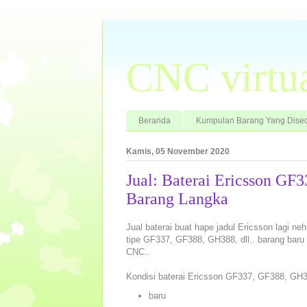
CNC virtu
Beranda
Kumpulan Barang Yang Dised
Kamis, 05 November 2020
Jual: Baterai Ericsson G
Barang Langka
Jual baterai buat hape jadul Ericsson lagi neh 
tipe GF337, GF388, GH388, dll.. barang baru 
CNC..
Kondisi baterai Ericsson GF337, GF388, GH3
baru