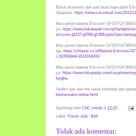
Butuh aksesoris dan part buat hape jadul Erics
harganya:
https://www.cncvirtual.com/2013/11
Mau pesen baterai Ericsson GF337/GF388/GH3
ya:
https://www.bukalapak.com/p/handphone/a
ericsson-gf337-gf388-gh388-jadul-baru-baran
Mau pesen baterai Ericsson GF337/GF388/GH3
aja:
https://shopee.co.id/Baterai-Ericsson-
i.182659944.4515556834
Mau pesen baterai Ericsson GF337/GF388/GH3
ya:
https://www.tokopedia.com/cncphoneshop/
langka
Sedikit tips dan trik untuk terhindar dari peni
bertransaksi-online.html
Diposting oleh
CNC virtual
di
12.07
Label:
Forum Jual - Beli
Tidak ada komentar: