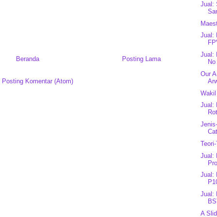
Jual:
San
Maest
Jual
FP
Jual:
Beranda
Posting Lama
No 
Our A
Ar
:
Posting Komentar (Atom)
Wakil
Jual:
Rot
Jenis
Ca
Teori
Jual:
Pro
Jual:
P10
Jual:
BS
A Sli