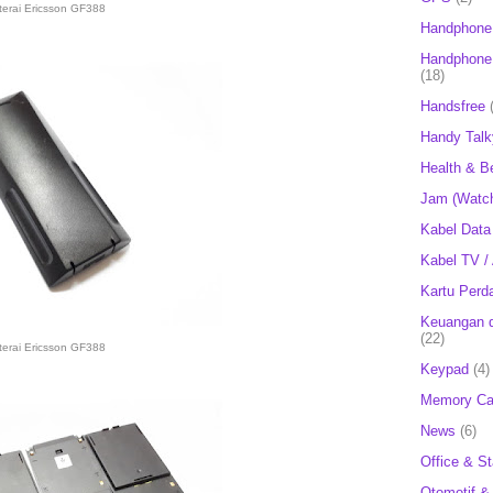
terai Ericsson GF388
Handphone
Handphone 
(18)
Handsfree
Handy Talk
Health & B
Jam (Watc
Kabel Data
Kabel TV /
Kartu Perd
Keuangan d
(22)
terai Ericsson GF388
Keypad
(4)
Memory Ca
News
(6)
Office & St
Otomotif &