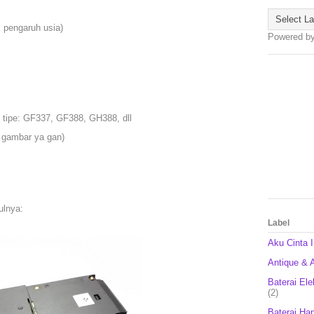
, pengaruh usia)
Powered b
 tipe: GF337, GF388, GH388, dll
t gambar ya gan)
ulnya:
Label
Aku Cinta 
Antique & A
Baterai Ele
(2)
Baterai Ha