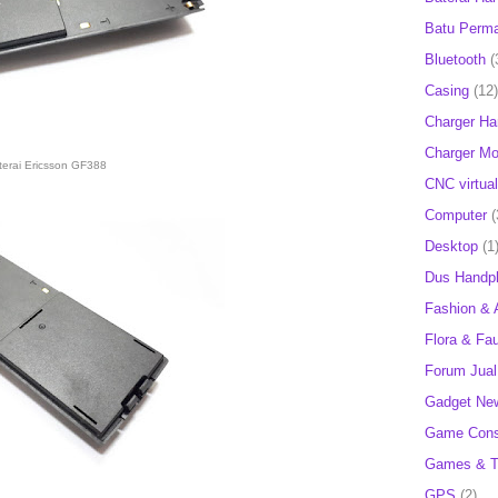
Batu Perm
Bluetooth
(
Casing
(12)
Charger H
Charger Mob
terai Ericsson GF388
CNC virtual
Computer
(
Desktop
(1
Dus Handp
Fashion & 
Flora & Fa
Forum Jual 
Gadget Ne
Game Cons
Games & T
GPS
(2)