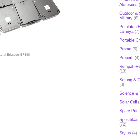
Aksesoris
Outdoor & 
Military
(6)
Peralatan E
Lainnya
(7)
Portable C
Promo
(6)
terai Ericsson GF388
Properti
(4)
Rempah-Re
(13)
Sarung & 
(8)
Science & 
Solar Cell
(
Spare Part
Spesifikasi
(72)
Stylus
(4)