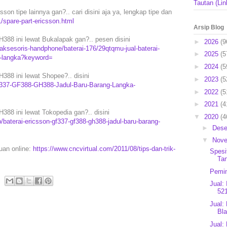
Tautan (Lin
son tipe lainnya gan?.. cari disini aja ya, lengkap tipe dan
/spare-part-ericsson.html
Arsip Blog
88 ini lewat Bukalapak gan?.. pesen disini
►
2026
(9
ksesoris-handphone/baterai-176/29qtqmu-jual-baterai-
►
2025
(5
g-langka?keyword=
►
2024
(5
88 ini lewat Shopee?.. disini
►
2023
(5
GF337-GF388-GH388-Jadul-Baru-Barang-Langka-
►
2022
(5
►
2021
(4
88 ini lewat Tokopedia gan?.. disini
▼
2020
(4
baterai-ericsson-gf337-gf388-gh388-jadul-baru-barang-
►
Des
▼
Nov
puan online:
https://www.cncvirtual.com/2011/08/tips-dan-trik-
Spesi
Ta
Pemim
Jual:
521
Jual:
Bl
Jual: