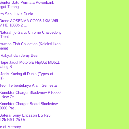
 Senter Batu Permata Powerbank
gat Terang ...
ro Seni Lukis Dunia
: Drone AOSENMA CG003 1KM Wifi
V HD 1080p 2 ...
 Natural Ijo Garut Chrome Chalcedony
Treat...
rowana Fish Collection (Koleksi Ikan
wana)
 Rakyat dan Jeruji Besi
 Hape Jadul Motorola FlipOut MB511
ating S...
-Jenis Kucing di Dunia (Types of
ts)
-Teori Terbentuknya Alam Semesta
 Konektor Charger Blackview P10000
 New Or...
 Konektor Charger Board Blackview
000 Pro ...
 Baterai Sony Ericsson BST-25
T25 BST 25 Or...
de of Memory