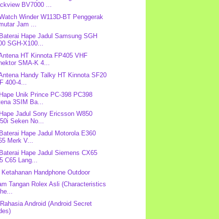
ackview BV7000 ...
 Watch Winder W113D-BT Penggerak
mutar Jam ...
 Baterai Hape Jadul Samsung SGH
00 SGH-X100...
 Antena HT Kinnota FP405 VHF
nektor SMA-K 4...
 Antena Handy Talky HT Kinnota SF20
 400-4...
 Hape Unik Prince PC-398 PC398
tena 3SIM Ba...
 Hape Jadul Sony Ericsson W850
50i Seken No...
 Baterai Hape Jadul Motorola E360
65 Merk V...
 Baterai Hape Jadul Siemens CX65
5 C65 Lang...
 Ketahanan Handphone Outdoor
Jam Tangan Rolex Asli (Characteristics
the...
Rahasia Android (Android Secret
des)