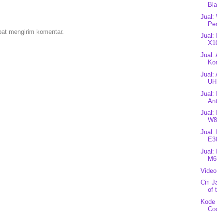
Bl
Jual:
Pe
pat mengirim komentar.
Jual:
X1
Jual:
Ko
Jual:
UHF
Jual:
An
Jual:
W8
Jual:
E3
Jual:
M6
Video
Ciri 
of 
Kode 
Co