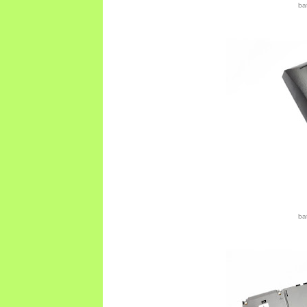
ba
ba