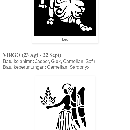
Leo
VIRGO (23 Agt - 22 Sept)
Batu kelahiran: Jasper, Giok, Carnelian, Safir
Batu keberuntungan: Carnelian, Sardonyx