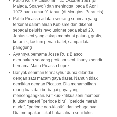
Pablo Ruiz Picasso lahir 25 Oktober 1881 (di
Malaga, Spanyol) dan meninggal pada 8 April
1973 pada umur 91 tahun (di Mougins, Perancis)
Pablo Picasso adalah seorang seniman yang
terkenal dalam aliran Kubisme dan dikenal
sebagai pelukis revolusioner pada abad 20.
Jenius seni yang cakap membuat patung, grafis,
keramik, kostum penari balet, sampai tata
panggung
Ayahnya bernama Josse Ruiz Blasco,
merupakan seorang profesor seni. Ibunya sendiri
bernama Maria Picasso Lopez
Banyak seniman termasyhur dunia ditandai
dengan satu macam gaya dasar. Namun tidak
demikian dengan Picasso. Dia menampilkan
ruang luas dari berbagai gaya yang
mencengangkan. Kritikus-kritikus seni memberi
julukan seperti "periode biru", "periode merah
muda", "periode neo-klasik", dan sebagainya.
Dia merupakan cikal bakal aliran seni lukis