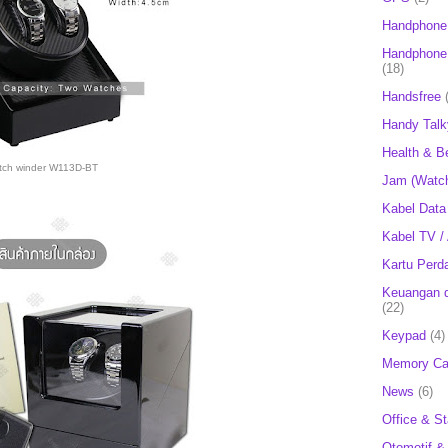
Handphone
Handphone 
(18)
Handsfree
Handy Talk
Health & B
tch winder W113D-BT
Jam (Watc
Kabel Data
Kabel TV /
Kartu Perd
Keuangan d
(22)
Keypad
(4)
Memory Ca
News
(6)
Office & St
Otomotif &