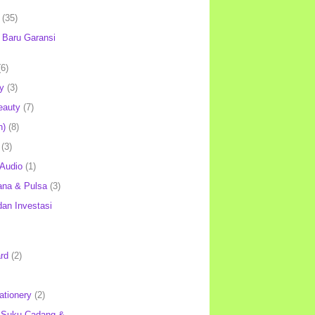
(35)
Baru Garansi
(6)
y
(3)
eauty
(7)
h)
(8)
(3)
 Audio
(1)
ana & Pulsa
(3)
an Investasi
rd
(2)
ationery
(2)
 Suku Cadang &