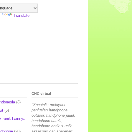
y
Translate
CNC virtual
Indonesia
(8)
"Spesialis melayani
penjualan handphone
rt
(6)
outdoor, handphone jadul,
ktronik Lainnya
handphone satelit,
handphone antik & unik,
ndphone
(20)
aksesoris dan sparepart,