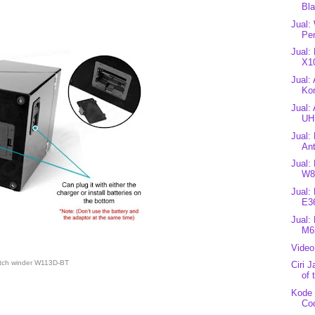
Bl
Jual:
Pe
Jual:
X1
Jual:
Ko
Jual:
UHF
Jual:
An
Jual:
W8
Jual:
E3
Jual:
M6
Video
tch winder W113D-BT
Ciri 
of 
Kode 
Co