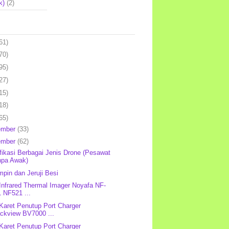
k)
(2)
61)
70)
95)
27)
15)
18)
65)
ember
(33)
ember
(62)
fikasi Berbagai Jenis Drone (Pesawat
npa Awak)
pin dan Jeruji Besi
 Infrared Thermal Imager Noyafa NF-
 NF521 ...
 Karet Penutup Port Charger
ackview BV7000 ...
 Karet Penutup Port Charger