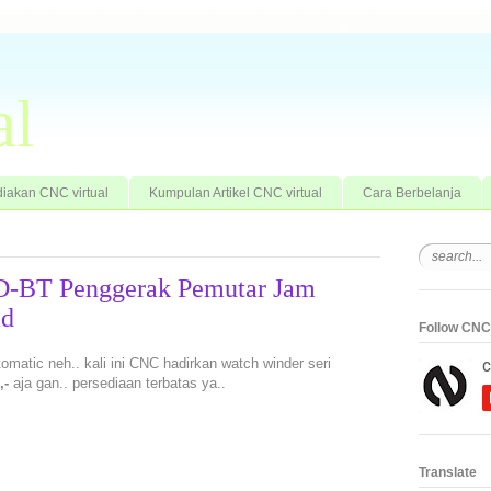
al
iakan CNC virtual
Kumpulan Artikel CNC virtual
Cara Berbelanja
D-BT Penggerak Pemutar Jam
ad
Follow CNC 
atic neh.. kali ini CNC hadirkan watch winder seri
,-
aja gan.. persediaan terbatas ya..
Translate