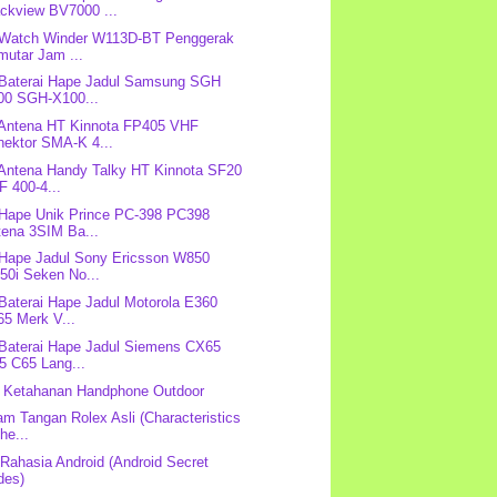
ackview BV7000 ...
 Watch Winder W113D-BT Penggerak
mutar Jam ...
 Baterai Hape Jadul Samsung SGH
00 SGH-X100...
 Antena HT Kinnota FP405 VHF
nektor SMA-K 4...
 Antena Handy Talky HT Kinnota SF20
 400-4...
 Hape Unik Prince PC-398 PC398
tena 3SIM Ba...
 Hape Jadul Sony Ericsson W850
50i Seken No...
 Baterai Hape Jadul Motorola E360
65 Merk V...
 Baterai Hape Jadul Siemens CX65
5 C65 Lang...
 Ketahanan Handphone Outdoor
Jam Tangan Rolex Asli (Characteristics
the...
Rahasia Android (Android Secret
des)