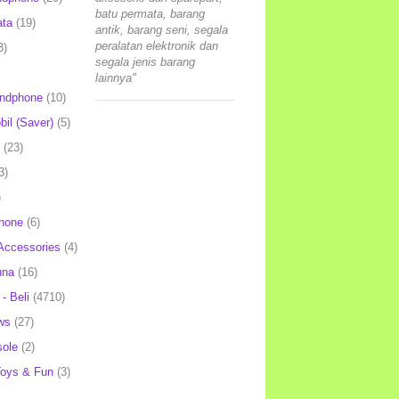
batu permata, barang
ata
(19)
antik, barang seni, segala
peralatan elektronik dan
3)
segala jenis barang
lainnya"
andphone
(10)
il (Saver)
(5)
(23)
3)
)
hone
(6)
Accessories
(4)
una
(16)
- Beli
(4710)
ws
(27)
ole
(2)
oys & Fun
(3)