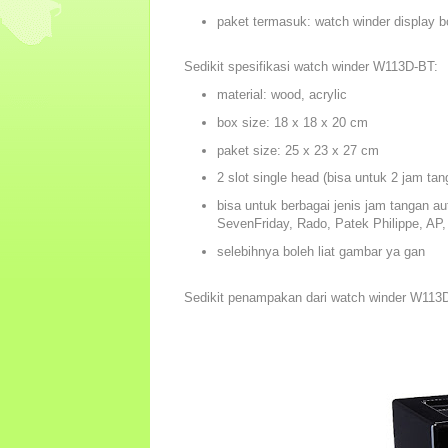
paket termasuk: watch winder display b
Sedikit spesifikasi watch winder W113D-BT:
material: wood, acrylic
box size: 18 x 18 x 20 cm
paket size: 25 x 23 x 27 cm
2 slot single head (bisa untuk 2 jam ta
bisa untuk berbagai jenis jam tangan a
SevenFriday, Rado, Patek Philippe, AP, 
selebihnya boleh liat gambar ya gan
Sedikit penampakan dari watch winder W113