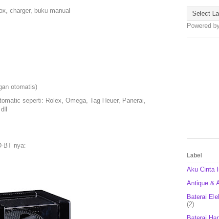
ox, charger, buku manual
Powered b
ngan otomatis)
utomatic seperti: Rolex, Omega, Tag Heuer, Panerai,
dll
D-BT nya:
Label
Aku Cinta 
Antique & A
Baterai Ele
(2)
Baterai Ha