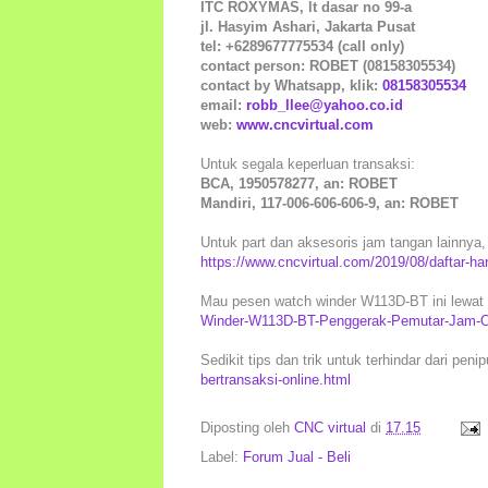
ITC ROXYMAS, lt dasar no 99-a
jl. Hasyim Ashari, Jakarta Pusat
tel: +6289677775534 (call only)
contact person: ROBET (08158305534)
contact by Whatsapp, klik:
08158305534
email:
robb_llee@yahoo.co.id
web:
www.cncvirtual.com
Untuk segala keperluan transaksi:
BCA, 1950578277, an: ROBET
Mandiri, 117-006-606-606-9, an: ROBET
Untuk part dan aksesoris jam tangan lainnya, 
https://www.cncvirtual.com/2019/08/daftar-ha
Mau pesen watch winder W113D-BT ini lewat 
Winder-W113D-BT-Penggerak-Pemutar-Jam-Ot
Sedikit tips dan trik untuk terhindar dari peni
bertransaksi-online.html
Diposting oleh
CNC virtual
di
17.15
Label:
Forum Jual - Beli