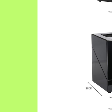
wa
wa