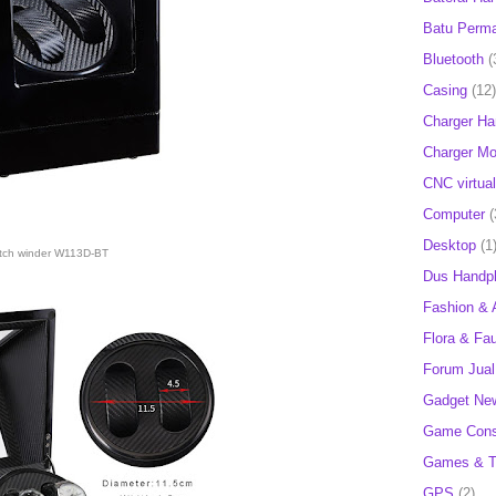
Batu Perm
Bluetooth
(
Casing
(12)
Charger H
Charger Mob
CNC virtual
Computer
(
Desktop
(1
tch winder W113D-BT
Dus Handp
Fashion & 
Flora & Fa
Forum Jual 
Gadget Ne
Game Cons
Games & T
GPS
(2)