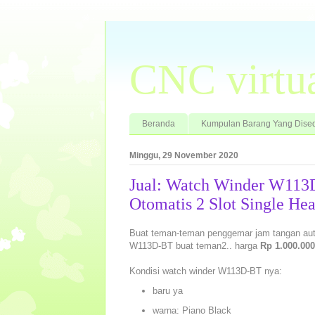
CNC virtu
Beranda
Kumpulan Barang Yang Dised
Minggu, 29 November 2020
Jual: Watch Winder W113
Otomatis 2 Slot Single He
Buat teman-teman penggemar jam tangan autom
W113D-BT buat teman2.. harga
Rp 1.000.000
Kondisi watch winder W113D-BT nya:
baru ya
warna: Piano Black