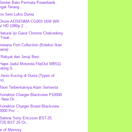
 Senter Batu Permata Powerbank
gat Terang ...
ro Seni Lukis Dunia
: Drone AOSENMA CG003 1KM Wifi
V HD 1080p 2 ...
 Natural Ijo Garut Chrome Chalcedony
Treat...
rowana Fish Collection (Koleksi Ikan
wana)
 Rakyat dan Jeruji Besi
 Hape Jadul Motorola FlipOut MB511
ating S...
-Jenis Kucing di Dunia (Types of
ts)
-Teori Terbentuknya Alam Semesta
 Konektor Charger Blackview P10000
 New Or...
 Konektor Charger Board Blackview
000 Pro ...
 Baterai Sony Ericsson BST-25
T25 BST 25 Or...
de of Memory