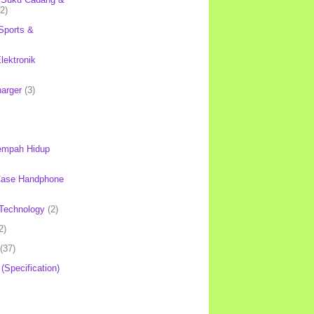
(2)
Sports &
lektronik
harger
(3)
mpah Hidup
Case Handphone
Technology
(2)
2)
(37)
 (Specification)