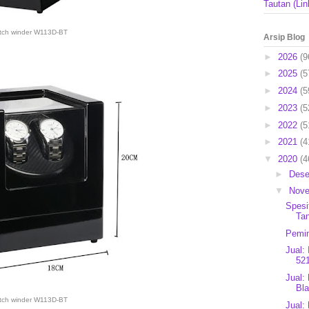
Tautan (Lin
tch winder W113D-BT
Arsip Blog
►
2026
(9
►
2025
(5
►
2024
(5
►
2023
(5
►
2022
(5
►
2021
(4
▼
2020
(4
►
Des
▼
Nov
Spesi
Ta
Pemim
Jual:
521
Jual:
Bl
tch winder W113D-BT
Jual: