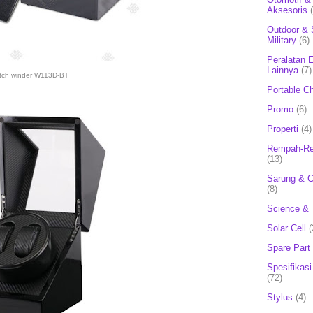
Aksesoris
Outdoor & 
Military
(6)
Peralatan E
Lainnya
(7)
tch winder W113D-BT
Portable C
Promo
(6)
Properti
(4)
Rempah-Re
(13)
Sarung & 
(8)
Science & 
Solar Cell
(
Spare Part
Spesifikasi
(72)
Stylus
(4)