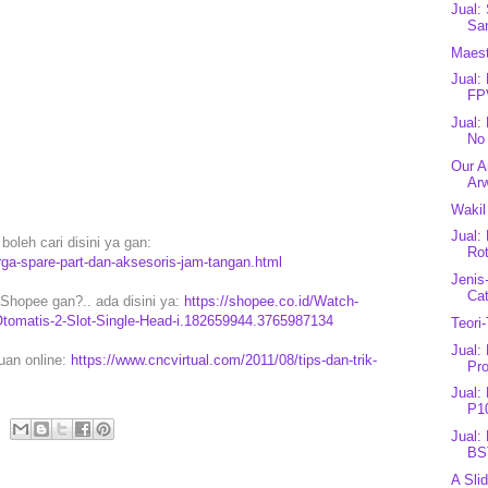
Jual:
San
Maest
Jual
FP
Jual:
No 
Our A
Ar
Wakil
Jual:
boleh cari disini ya gan:
Rot
rga-spare-part-dan-aksesoris-jam-tangan.html
Jenis
Ca
Shopee gan?.. ada disini ya:
https://shopee.co.id/Watch-
omatis-2-Slot-Single-Head-i.182659944.3765987134
Teori
Jual:
puan online:
https://www.cncvirtual.com/2011/08/tips-dan-trik-
Pro
Jual:
P10
Jual:
BS
A Sli