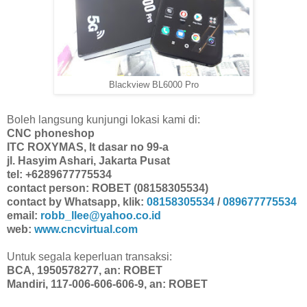
Blackview BL6000 Pro
Boleh langsung kunjungi lokasi kami di:
CNC phoneshop
ITC ROXYMAS, lt dasar no 99-a
jl. Hasyim Ashari, Jakarta Pusat
tel: +6289677775534
contact person: ROBET (08158305534)
contact by Whatsapp, klik:
08158305534
/
089677775534
email:
robb_llee@yahoo.co.id
web:
www.cncvirtual.com
Untuk segala keperluan transaksi:
BCA, 1950578277, an: ROBET
Mandiri, 117-006-606-606-9, an: ROBET