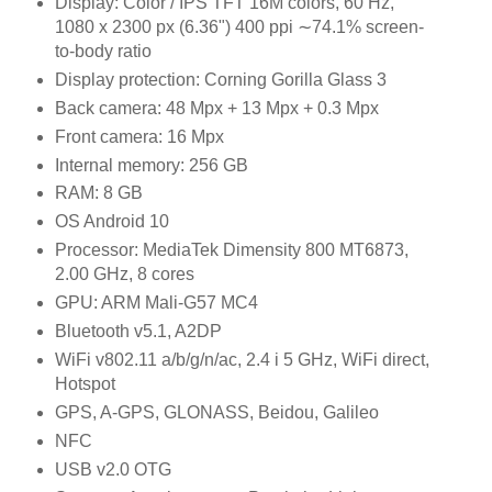
Display: Color / IPS TFT 16M colors, 60 Hz,
1080 x 2300 px (6.36") 400 ppi ∼74.1% screen-
to-body ratio
Display protection: Corning Gorilla Glass 3
Back camera: 48 Mpx + 13 Mpx + 0.3 Mpx
Front camera: 16 Mpx
Internal memory: 256 GB
RAM: 8 GB
OS Android 10
Processor: MediaTek Dimensity 800 MT6873,
2.00 GHz, 8 cores
GPU: ARM Mali-G57 MC4
Bluetooth v5.1, A2DP
WiFi v802.11 a/b/g/n/ac, 2.4 i 5 GHz, WiFi direct,
Hotspot
GPS, A-GPS, GLONASS, Beidou, Galileo
NFC
USB v2.0 OTG