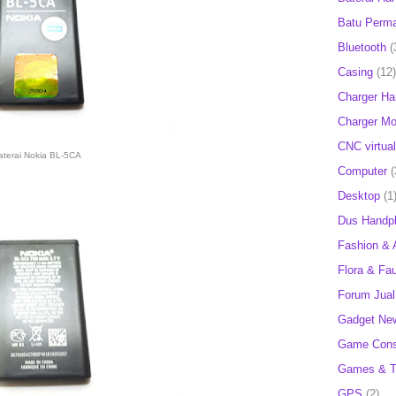
Batu Perm
Bluetooth
(
Casing
(12)
Charger H
Charger Mob
CNC virtual
aterai Nokia BL-5CA
Computer
(
Desktop
(1
Dus Handp
Fashion & 
Flora & Fa
Forum Jual 
Gadget Ne
Game Cons
Games & T
GPS
(2)