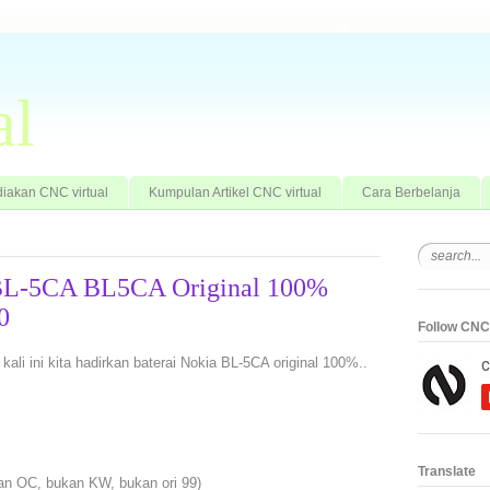
al
iakan CNC virtual
Kumpulan Artikel CNC virtual
Cara Berbelanja
a BL-5CA BL5CA Original 100%
0
Follow CNC 
 kali ini kita hadirkan baterai Nokia BL-5CA original 100%..
Translate
kan OC, bukan KW, bukan ori 99)