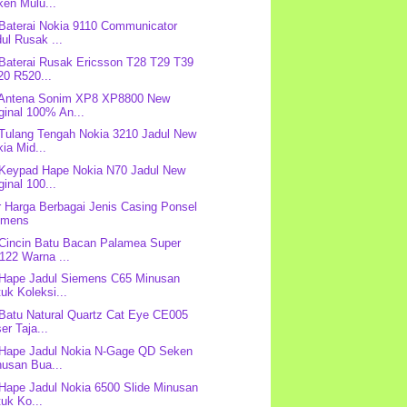
ken Mulu...
 Baterai Nokia 9110 Communicator
ul Rusak ...
 Baterai Rusak Ericsson T28 T29 T39
20 R520...
 Antena Sonim XP8 XP8800 New
ginal 100% An...
 Tulang Tengah Nokia 3210 Jadul New
ia Mid...
 Keypad Hape Nokia N70 Jadul New
ginal 100...
r Harga Berbagai Jenis Casing Ponsel
emens
 Cincin Batu Bacan Palamea Super
122 Warna ...
 Hape Jadul Siemens C65 Minusan
uk Koleksi...
 Batu Natural Quartz Cat Eye CE005
er Taja...
 Hape Jadul Nokia N-Gage QD Seken
nusan Bua...
 Hape Jadul Nokia 6500 Slide Minusan
uk Ko...