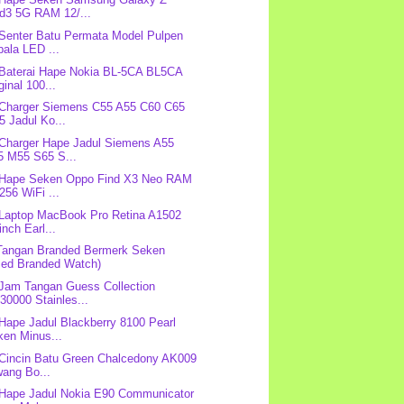
ld3 5G RAM 12/...
 Senter Batu Permata Model Pulpen
ala LED ...
 Baterai Hape Nokia BL-5CA BL5CA
ginal 100...
 Charger Siemens C55 A55 C60 C65
 Jadul Ko...
 Charger Hape Jadul Siemens A55
5 M55 S65 S...
 Hape Seken Oppo Find X3 Neo RAM
256 WiFi ...
 Laptop MacBook Pro Retina A1502
inch Earl...
Tangan Branded Bermerk Seken
sed Branded Watch)
 Jam Tangan Guess Collection
0000 Stainles...
 Hape Jadul Blackberry 8100 Pearl
ken Minus...
 Cincin Batu Green Chalcedony AK009
wang Bo...
 Hape Jadul Nokia E90 Communicator