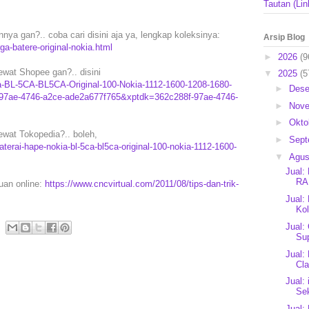
Tautan (Lin
innya gan?.. coba cari disini aja ya, lengkap koleksinya:
Arsip Blog
ga-batere-original-nokia.html
►
2026
(9
ewat Shopee gan?.. disini
▼
2025
(5
kia-BL-5CA-BL5CA-Original-100-Nokia-1112-1600-1208-1680-
►
Des
97ae-4746-a2ce-ade2a677f765&xptdk=362c288f-97ae-4746-
►
Nov
►
Okto
lewat Tokopedia?.. boleh,
►
Sep
erai-hape-nokia-bl-5ca-bl5ca-original-100-nokia-1112-1600-
▼
Agu
Jual:
RA
puan online:
https://www.cncvirtual.com/2011/08/tips-dan-trik-
Jual:
Kol
Jual:
Sup
Jual:
Cla
Jual:
Se
Jual: