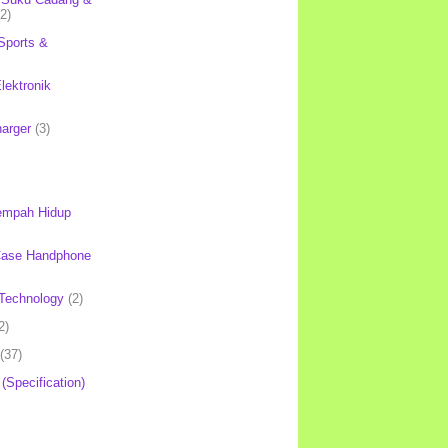
(2)
Sports &
lektronik
harger
(3)
mpah Hidup
Case Handphone
Technology
(2)
2)
(37)
 (Specification)