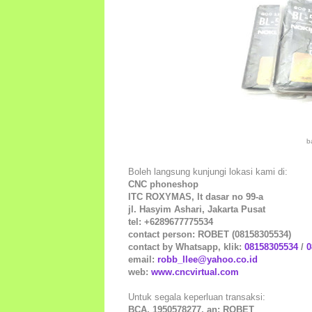
b
Boleh langsung kunjungi lokasi kami di:
CNC phoneshop
ITC ROXYMAS, lt dasar no 99-a
jl. Hasyim Ashari, Jakarta Pusat
tel: +6289677775534
contact person: ROBET (08158305534)
contact by Whatsapp, klik:
08158305534
/
0
email:
robb_llee@yahoo.co.id
web:
www.cncvirtual.com
Untuk segala keperluan transaksi:
BCA, 1950578277, an: ROBET