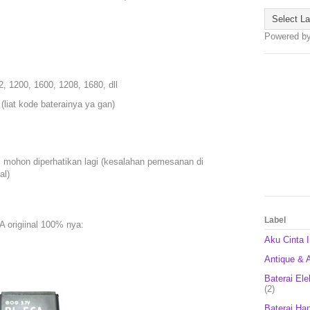
Powered b
2, 1200, 1600, 1208, 1680, dll
(liat kode baterainya ya gan)
n, mohon diperhatikan lagi (kesalahan pemesanan di
al)
Label
A origiinal 100% nya:
Aku Cinta 
Antique & A
Baterai Ele
(2)
Baterai Ha