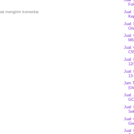
Fo
pat mengirim komentar.
Jual:
Kep
Jual:
Ori
Jual:
M65
Jual:
C5
Jual:
12/
Jual:
13-
Jam 
(U
Jual:
GC3
Jual:
Se
Jual:
Gi
Jual: