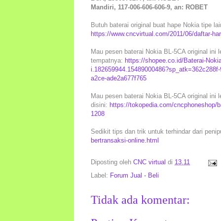
Mandiri, 117-006-606-606-9, an: ROBET
Butuh baterai original buat hape Nokia tipe la
https://www.cncvirtual.com/2011/06/daftar-har
Mau pesen baterai Nokia BL-5CA original ini l
tempatnya:
https://shopee.co.id/Baterai-No
i.182659944.15489000486?sp_atk=362c288f-
a2ce-ade2a677f765
Mau pesen baterai Nokia BL-5CA original ini 
disini:
https://tokopedia.com/cncphoneshop/bat
1208
Sedikit tips dan trik untuk terhindar dari peni
bertransaksi-online.html
Diposting oleh
CNC virtual
di
13.11
Label:
Forum Jual - Beli
Tidak ada komentar: