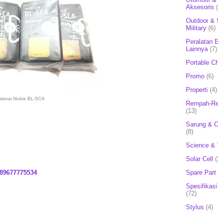
Aksesoris
Outdoor & 
Military
(6)
Peralatan E
Lainnya
(7)
Portable C
Promo
(6)
Properti
(4)
aterai Nokia BL-5CA
Rempah-Re
(13)
Sarung & 
(8)
Science & 
Solar Cell
(
Spare Part
89677775534
Spesifikasi
(72)
Stylus
(4)