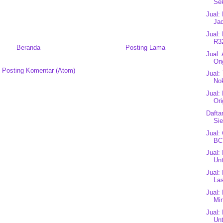
Se
Jual:
Jad
Jual:
R3
Beranda
Posting Lama
Jual:
Ori
:
Posting Komentar (Atom)
Jual:
Nok
Jual:
Ori
Dafta
Si
Jual:
BC
Jual:
Unt
Jual:
Las
Jual:
Mi
Jual:
Unt