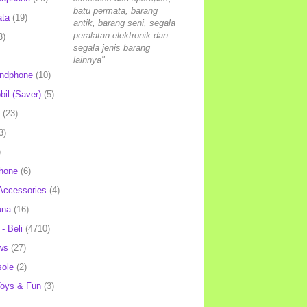
batu permata, barang
ata
(19)
antik, barang seni, segala
peralatan elektronik dan
3)
segala jenis barang
lainnya"
andphone
(10)
il (Saver)
(5)
(23)
3)
)
hone
(6)
Accessories
(4)
una
(16)
- Beli
(4710)
ws
(27)
ole
(2)
oys & Fun
(3)