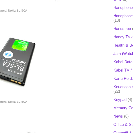
Handphone
aterai Nokia BL-5CA
Handphone 
(18)
Handsfree
Handy Talk
Health & B
Jam (Watc
Kabel Data
Kabel TV /
Kartu Perd
Keuangan d
(22)
Keypad
(4)
aterai Nokia BL-5CA
Memory Ca
News
(6)
Office & St
Otomotif &