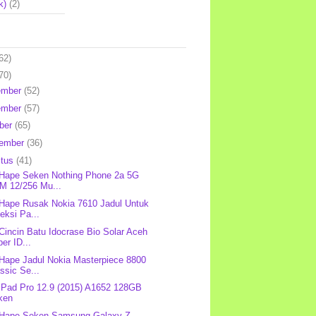
k)
(2)
62)
70)
ember
(52)
ember
(57)
ber
(65)
tember
(36)
stus
(41)
 Hape Seken Nothing Phone 2a 5G
M 12/256 Mu...
 Hape Rusak Nokia 7610 Jadul Untuk
eksi Pa...
 Cincin Batu Idocrase Bio Solar Aceh
er ID...
 Hape Jadul Nokia Masterpiece 8800
ssic Se...
 iPad Pro 12.9 (2015) A1652 128GB
ken
 Hape Seken Samsung Galaxy Z