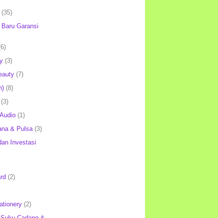
(35)
Baru Garansi
(6)
y
(3)
eauty
(7)
h)
(8)
(3)
 Audio
(1)
ana & Pulsa
(3)
an Investasi
rd
(2)
ationery
(2)
 Suku Cadang &