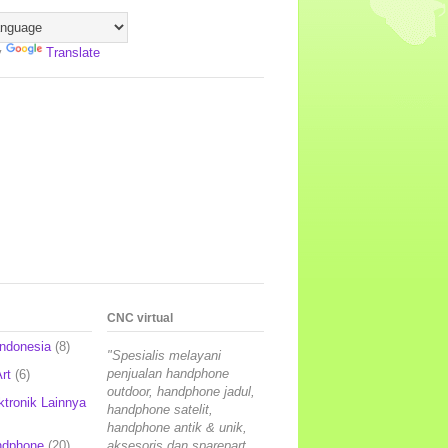
y
Translate
CNC virtual
Indonesia
(8)
"Spesialis melayani
penjualan handphone
rt
(6)
outdoor, handphone jadul,
ktronik Lainnya
handphone satelit,
handphone antik & unik,
ndphone
(20)
aksesoris dan sparepart,