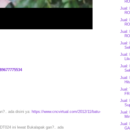
RO
Jual
RO
Jual
RO
Jual
RO
Jual:
Sek
Jual:
Lik
Jual
89677775534
Se
Jual:
Hit
Jual:
FR
Jual:
Sup
n?.. ada disini ya:
https://www.cncvirtual.com/2012/11/batu-
Jual:
Min
Jual:
DT024 ini lewat Bukalapak gan?.. ada
GA