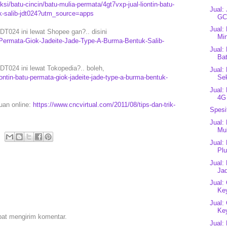
si/batu-cincin/batu-mulia-permata/4gt7vxp-jual-liontin-batu-
Jual:
uk-salib-jdt024?utm_source=apps
GC
Jual:
T024 ini lewat Shopee gan?.. disini
Mi
u-Permata-Giok-Jadeite-Jade-Type-A-Burma-Bentuk-Salib-
Jual:
Bat
T024 ini lewat Tokopedia?.. boleh,
Jual:
Se
ntin-batu-permata-giok-jadeite-jade-type-a-burma-bentuk-
Jual:
4G
puan online:
https://www.cncvirtual.com/2011/08/tips-dan-trik-
Spesi
Jual:
Mul
Jual:
Plu
Jual:
Jad
Jual:
Ke
Jual:
Ke
pat mengirim komentar.
Jual: