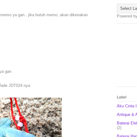
a memo ya gan.. jika butuh memo, akan dikenakan
Powered b
 ya gan
 Jade JDT024 nya:
Label
Aku Cinta 
Antique & A
Baterai Ele
(2)
Baterai Ha