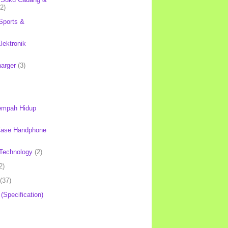
(2)
Sports &
lektronik
harger
(3)
mpah Hidup
Case Handphone
Technology
(2)
2)
(37)
 (Specification)