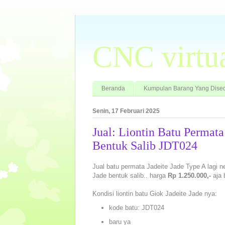
CNC virtu
Beranda
Kumpulan Barang Yang Dised
Senin, 17 Februari 2025
Jual: Liontin Batu Permat
Bentuk Salib JDT024
Jual batu permata Jadeite Jade Type A lagi ne
Jade bentuk salib.. harga
Rp 1.250.000,-
aja 
Kondisi liontin batu Giok Jadeite Jade nya:
kode batu: JDT024
baru ya