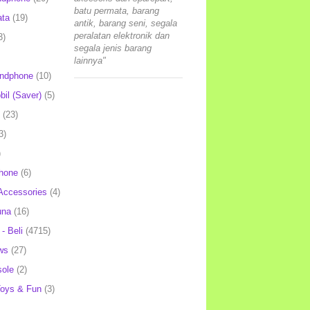
batu permata, barang
ata
(19)
antik, barang seni, segala
peralatan elektronik dan
3)
segala jenis barang
lainnya"
andphone
(10)
il (Saver)
(5)
(23)
3)
)
hone
(6)
Accessories
(4)
una
(16)
- Beli
(4715)
ws
(27)
ole
(2)
oys & Fun
(3)