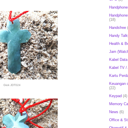
Handphone
Handphone 
(18)
Handsfree
Handy Talk
Health & B
Jam (Watc
Kabel Data
Kabel TV /
Kartu Perd
Keuangan d
Giok JDT024
(22)
Keypad
(4)
Memory Ca
News
(6)
Office & St
Otomotif &