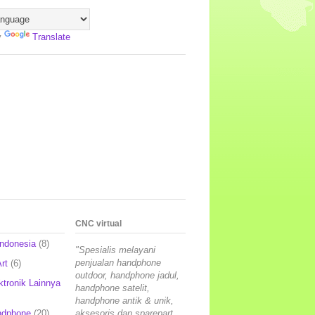
y
Translate
CNC virtual
Indonesia
(8)
"Spesialis melayani
penjualan handphone
rt
(6)
outdoor, handphone jadul,
ktronik Lainnya
handphone satelit,
handphone antik & unik,
ndphone
(20)
aksesoris dan sparepart,