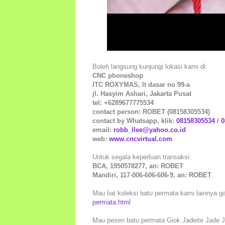
Boleh langsung kunjungi lokasi kami di:
CNC phoneshop
ITC ROXYMAS, lt dasar no 99-a
jl. Hasyim Ashari, Jakarta Pusat
tel: +6289677775534
contact person: ROBET (08158305534)
contact by Whatsapp, klik:
08158305534
/
0
email:
robb_llee@yahoo.co.id
web:
www.cncvirtual.com
Untuk segala keperluan transaksi:
BCA, 1950578277, an: ROBET
Mandiri, 117-006-606-606-9, an: ROBET
Mau liat koleksi batu permata kami lainnya ga
permata.html
Mau pesen batu permata Giok Jadeite Jade J