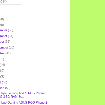
k)
(2)
70)
70)
ember
(52)
ember
(57)
ber
(65)
tember
(36)
stus
(41)
(32)
(46)
(69)
l
(33)
et
(40)
uari
(50)
: Hape Gaming ASUS ROG Phone 3
G 3 5G RAM 8/...
: Hape Gaming ASUS ROG Phone 2