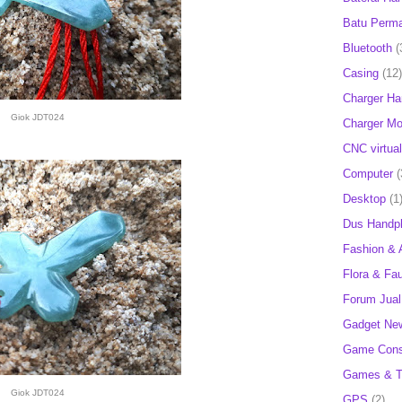
Batu Perm
Bluetooth
(
Casing
(12)
Charger H
Giok JDT024
Charger Mob
CNC virtual
Computer
(
Desktop
(1
Dus Handp
Fashion & 
Flora & Fa
Forum Jual 
Gadget Ne
Game Cons
Games & T
Giok JDT024
GPS
(2)