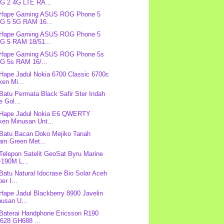
G 2 4G LTE RA...
: Hape Gaming ASUS ROG Phone 5
G 5 5G RAM 16...
: Hape Gaming ASUS ROG Phone 5
G 5 RAM 18/51...
: Hape Gaming ASUS ROG Phone 5s
G 5s RAM 16/...
 Hape Jadul Nokia 6700 Classic 6700c
en Mi...
 Batu Permata Black Safir Ster Indah
e Gol...
: Hape Jadul Nokia E6 QWERTY
ken Minusan Unt...
 Batu Bacan Doko Mejiko Tanah
am Green Met...
 Telepon Satelit GeoSat Byru Marine
-190M L...
 Batu Natural Idocrase Bio Solar Aceh
er I...
 Hape Jadul Blackberry 8900 Javelin
usan U...
 Baterai Handphone Ericsson R190
628 GH688 ...