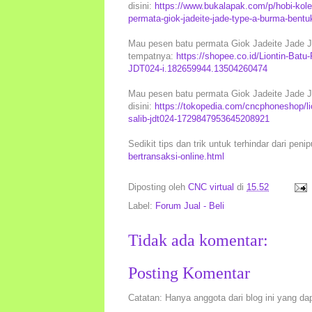
disini:
https://www.bukalapak.com/p/hobi-kolek
permata-giok-jadeite-jade-type-a-burma-bent
Mau pesen batu permata Giok Jadeite Jade JD
tempatnya:
https://shopee.co.id/Liontin-Bat
JDT024-i.182659944.13504260474
Mau pesen batu permata Giok Jadeite Jade JD
disini:
https://tokopedia.com/cncphoneshop/lio
salib-jdt024-1729847953645208921
Sedikit tips dan trik untuk terhindar dari peni
bertransaksi-online.html
Diposting oleh
CNC virtual
di
15.52
Label:
Forum Jual - Beli
Tidak ada komentar:
Posting Komentar
Catatan: Hanya anggota dari blog ini yang da