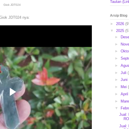
Tautan (Lin
Giok JDT024
Arsip Blog
 Giok JDT024 nya:
►
2026
(9
▼
2025
(5
►
Des
►
Nov
►
Okto
►
Sep
►
Agu
►
Juli
►
Juni
►
Mei
►
Apri
►
Mar
▼
Febr
Jual
RO
Jual