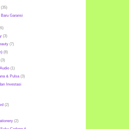
(35)
Baru Garansi
(6)
y
(3)
eauty
(7)
h)
(8)
(3)
 Audio
(1)
ana & Pulsa
(3)
an Investasi
rd
(2)
ationery
(2)
 Suku Cadang &