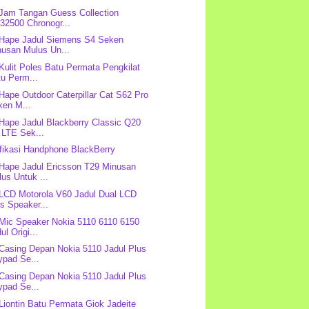
 Jam Tangan Guess Collection
32500 Chronogr...
 Hape Jadul Siemens S4 Seken
nusan Mulus Un...
 Kulit Poles Batu Permata Pengkilat
u Perm...
 Hape Outdoor Caterpillar Cat S62 Pro
ken M...
 Hape Jadul Blackberry Classic Q20
 LTE Sek...
fikasi Handphone BlackBerry
 Hape Jadul Ericsson T29 Minusan
us Untuk ...
 LCD Motorola V60 Jadul Dual LCD
s Speaker...
 Mic Speaker Nokia 5110 6110 6150
ul Origi...
 Casing Depan Nokia 5110 Jadul Plus
ypad Se...
 Casing Depan Nokia 5110 Jadul Plus
ypad Se...
 Liontin Batu Permata Giok Jadeite