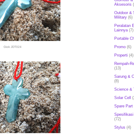
Aksesoris
Outdoor & 
Military
(6)
Peralatan E
Lainnya
(7)
Portable C
Promo
(6)
Giok JDT024
Properti
(4)
Rempah-Re
(13)
Sarung & 
(8)
Science & 
Solar Cell
(
Spare Part
Spesifikasi
(72)
Stylus
(4)