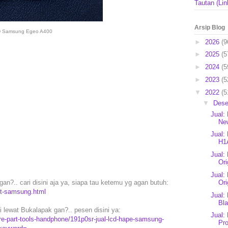
Tautan (Lin
Arsip Blog
 Samsung Egeo A400
►
2026
(9
►
2025
(5
►
2024
(5
►
2023
(5
▼
2022
(5
▼
Des
Jual:
Ne
Jual:
H1
Jual:
Ori
Jual
an?.. cari disini aja ya, siapa tau ketemu yg agan butuh:
Or
rt-samsung.html
Jual:
Bl
lewat Bukalapak gan?.. pesen disini ya:
Jual:
e-part-tools-handphone/191p0sr-jual-lcd-hape-samsung-
Pro