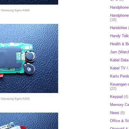
Handphone
 Samsung Egeo A400
Handphone 
(18)
Handsfree
Handy Talk
Health & B
Jam (Watc
Kabel Data
Kabel TV /
Kartu Perd
Keuangan d
(22)
Keypad
(4)
 Samsung Egeo A400
Memory Ca
News
(6)
Office & St
Otomotif &