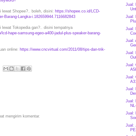
?keyword=
Jual:
Unt
lewat Shopee?.. boleh, disini:
https://shopee.co.id/LCD-
r-Barang-Langka-i.182659944.7116682843
Jual:
Plu
lewat Tokopedia gan?.. disini tempatnya
Jual:
/lcd-hape-samsung-egeo-a400-jadul-plus-speaker-barang-
Coc
Jual:
Gen
puan online:
https://www.cncvirtual.com/2011/08/tips-dan-trik-
Jual:
Ou
Jual:
A5
Jual:
A3
Jual:
Des
Jual:
NL
Jual
pat mengirim komentar.
Sou
Jual:
PE