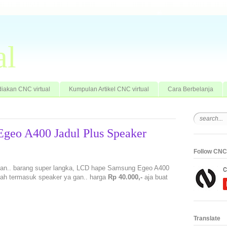
al
iakan CNC virtual
Kumpulan Artikel CNC virtual
Cara Berbelanja
geo A400 Jadul Plus Speaker
Follow CNC 
 gan.. barang super langka, LCD hape Samsung Egeo A400
udah termasuk speaker ya gan.. harga
Rp 40.000,-
aja buat
Translate