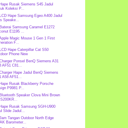
 Hape Rusak Siemens S45 Jadul
uk Koleksi P...
 LCD Hape Samsung Egeo A400 Jadul
s Speake...
 Baterai Samsung Caramel E1272
onut E1195 ...
 Apple Magic Mouse 1 Gen 1 First
eration F...
 LCD Hape Caterpillar Cat S50
tdoor Phone New
 Charger Ponsel BenQ Siemens A31
8 AF51 C81...
 Charger Hape Jadul BenQ Siemens
1 A58 AF51...
 Hape Rusak Blackberry Porsche
ign P9981 P...
 Bluetooth Speaker Clova Mini Brown
-S200KR...
: Hape Rusak Samsung SGH-U900
l Slide Jadul...
 Jam Tangan Outdoor North Edge
AK Barometer...