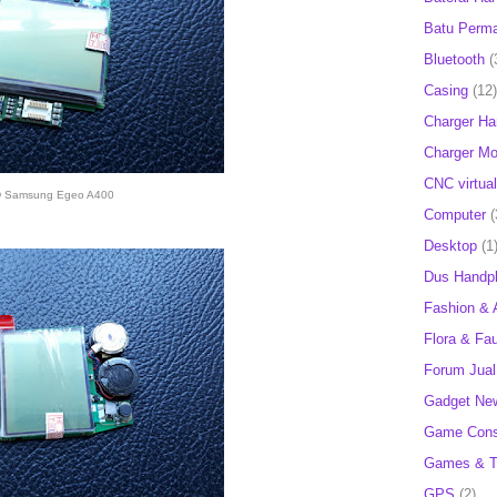
Batu Perm
Bluetooth
(
Casing
(12)
Charger H
Charger Mob
CNC virtual
 Samsung Egeo A400
Computer
(
Desktop
(1
Dus Handp
Fashion & 
Flora & Fa
Forum Jual 
Gadget Ne
Game Cons
Games & T
GPS
(2)