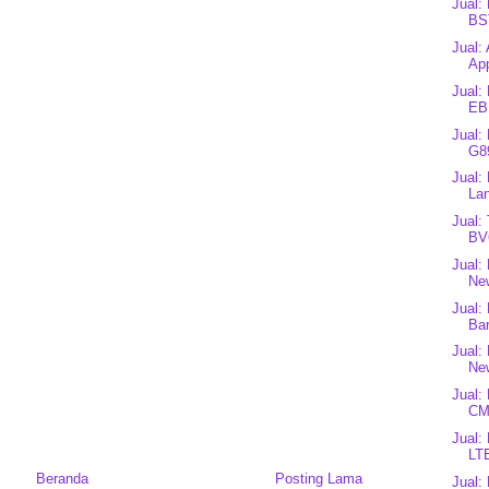
Jual:
BS
Jual:
App
Jual
EB
Jual:
G8
Jual:
Lan
Jual:
BV
Jual:
New
Jual:
Bar
Jual:
Ne
Jual:
CMD
Jual:
LT
Beranda
Posting Lama
Jual: