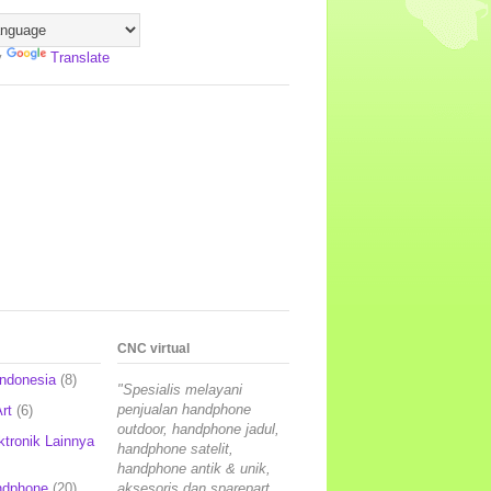
y
Translate
CNC virtual
Indonesia
(8)
"Spesialis melayani
penjualan handphone
rt
(6)
outdoor, handphone jadul,
ktronik Lainnya
handphone satelit,
handphone antik & unik,
ndphone
(20)
aksesoris dan sparepart,