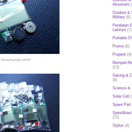
Aksesoris
Outdoor & 
Military
(6)
Peralatan E
Lainnya
(7)
Portable C
Promo
(6)
Properti
(4)
 Samsung Egeo A400
Rempah-Re
(13)
Sarung & 
(8)
Science & 
Solar Cell
(
Spare Part
Spesifikasi
(72)
Stylus
(4)