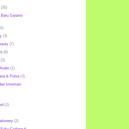
(35)
Baru Garansi
(6)
y
(3)
eauty
(7)
h)
(8)
(3)
 Audio
(1)
ana & Pulsa
(3)
an Investasi
rd
(2)
ationery
(2)
 Suku Cadang &