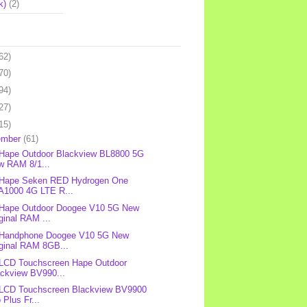
k)
(2)
62)
70)
94)
27)
15)
ember
(61)
 Hape Outdoor Blackview BL8800 5G
w RAM 8/1...
 Hape Seken RED Hydrogen One
A1000 4G LTE R...
 Hape Outdoor Doogee V10 5G New
ginal RAM ...
: Handphone Doogee V10 5G New
iginal RAM 8GB...
 LCD Touchscreen Hape Outdoor
ackview BV990...
 LCD Touchscreen Blackview BV9900
 Plus Fr...