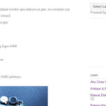
(dijual kondisi apa adanya ya gan, no complain ya)
Powered b
 lokasi)
ya gan
g Egeo A400
tas
Label
A400 jadulnya:
Aku Cinta 
Antique & A
Baterai Ele
(2)
Baterai Ha