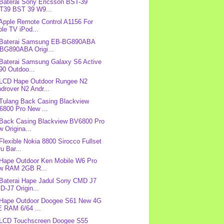
 Baterai Sony Ericsson BST-39
T39 BST 39 W9...
 Apple Remote Control A1156 For
le TV iPod...
: Baterai Samsung EB-BG890ABA
BG890ABA Origi...
 Baterai Samsung Galaxy S6 Active
90 Outdoo...
 LCD Hape Outdoor Rungee N2
drover N2 Andr...
 Tulang Back Casing Blackview
6800 Pro New ...
 Back Casing Blackview BV6800 Pro
 Origina...
 Flexible Nokia 8800 Sirocco Fullset
u Bar...
 Hape Outdoor Ken Mobile W6 Pro
w RAM 2GB R...
 Baterai Hape Jadul Sony CMD J7
-J7 Origin...
 Hape Outdoor Doogee S61 New 4G
E RAM 6/64 ...
 LCD Touchscreen Doogee S55