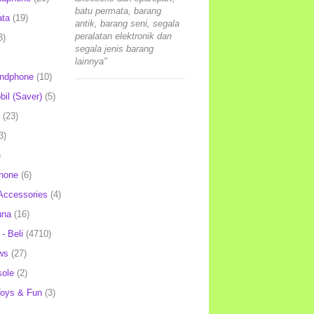
batu permata, barang
ata
(19)
antik, barang seni, segala
peralatan elektronik dan
3)
segala jenis barang
lainnya"
andphone
(10)
il (Saver)
(5)
(23)
3)
)
hone
(6)
Accessories
(4)
una
(16)
- Beli
(4710)
ws
(27)
ole
(2)
oys & Fun
(3)