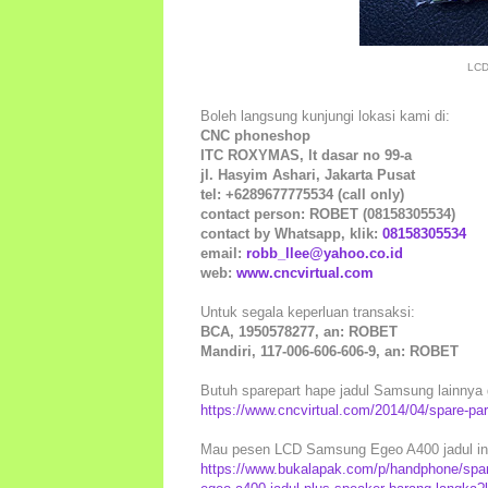
LCD
Boleh langsung kunjungi lokasi kami di:
CNC phoneshop
ITC ROXYMAS, lt dasar no 99-a
jl. Hasyim Ashari, Jakarta Pusat
tel: +6289677775534 (call only)
contact person: ROBET (08158305534)
contact by Whatsapp, klik:
08158305534
email:
robb_llee@yahoo.co.id
web:
www.cncvirtual.com
Untuk segala keperluan transaksi:
BCA, 1950578277, an: ROBET
Mandiri, 117-006-606-606-9, an: ROBET
Butuh sparepart hape jadul Samsung lainnya g
https://www.cncvirtual.com/2014/04/spare-pa
Mau pesen LCD Samsung Egeo A400 jadul ini 
https://www.bukalapak.com/p/handphone/spar