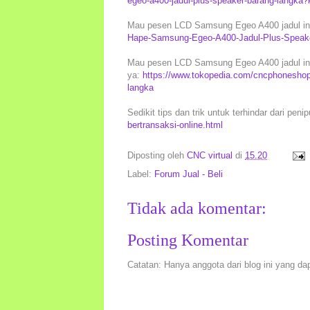
egeo-a400-jadul-plus-speaker-barang-langka
Mau pesen LCD Samsung Egeo A400 jadul ini 
Hape-Samsung-Egeo-A400-Jadul-Plus-Speake
Mau pesen LCD Samsung Egeo A400 jadul ini 
ya:
https://www.tokopedia.com/cncphoneshop
langka
Sedikit tips dan trik untuk terhindar dari peni
bertransaksi-online.html
Diposting oleh
CNC virtual
di
15.20
Label:
Forum Jual - Beli
Tidak ada komentar:
Posting Komentar
Catatan: Hanya anggota dari blog ini yang da