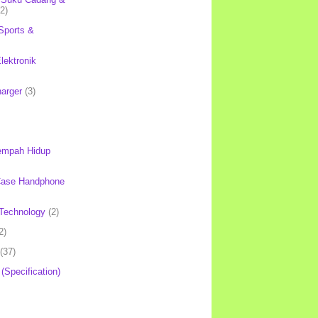
(2)
Sports &
lektronik
harger
(3)
mpah Hidup
Case Handphone
Technology
(2)
2)
(37)
 (Specification)