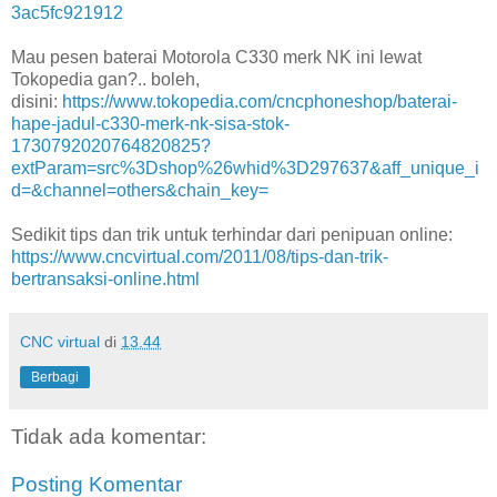
3ac5fc921912
Mau pesen baterai Motorola C330 merk NK ini lewat
Tokopedia gan?.. boleh,
disini:
https://www.tokopedia.com/cncphoneshop/baterai-
hape-jadul-c330-merk-nk-sisa-stok-
1730792020764820825?
extParam=src%3Dshop%26whid%3D297637&aff_unique_i
d=&channel=others&chain_key=
Sedikit tips dan trik untuk terhindar dari penipuan online:
https://www.cncvirtual.com/2011/08/tips-dan-trik-
bertransaksi-online.html
CNC virtual
di
13.44
Berbagi
Tidak ada komentar:
Posting Komentar