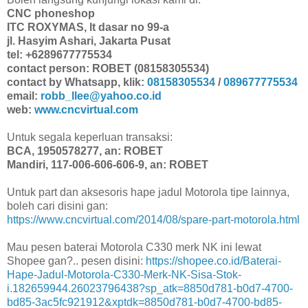
CNC phoneshop
ITC ROXYMAS, lt dasar no 99-a
jl. Hasyim Ashari, Jakarta Pusat
tel: +6289677775534
contact person: ROBET (08158305534)
contact by Whatsapp, klik:
08158305534
/
089677775534
email:
robb_llee@yahoo.co.id
web:
www.cncvirtual.com
Untuk segala keperluan transaksi:
BCA, 1950578277, an: ROBET
Mandiri, 117-006-606-606-9, an: ROBET
Untuk part dan aksesoris hape jadul Motorola tipe lainnya,
boleh cari disini gan:
https://www.cncvirtual.com/2014/08/spare-part-motorola.html
Mau pesen baterai Motorola C330 merk NK ini lewat
Shopee gan?.. pesen disini:
https://shopee.co.id/Baterai-
Hape-Jadul-Motorola-C330-Merk-NK-Sisa-Stok-
i.182659944.26023796438?sp_atk=8850d781-b0d7-4700-
bd85-3ac5fc921912&xptdk=8850d781-b0d7-4700-bd85-