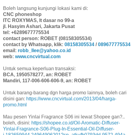
Boleh langsung kunjungi lokasi kami di:
CNC phoneshop
ITC ROXYMAS, lt dasar no 99-a
jl. Hasyim Ashari, Jakarta Pusat
tel: +6289677775534
contact person: ROBET (08158305534)
contact by Whatsapp, klik:
08158305534
/
089677775534
email:
robb_llee@yahoo.co.id
web:
www.cncvirtual.com
Untuk semua keperluan transaksi:
BCA, 1950578277, an: ROBET
Mandiri, 117-006-606-606-9, an: ROBET
Untuk barang-barang dgn harga promo lainnya, boleh cari
disini gan:
https://www.cncvirtual.com/2013/04/harga-
promo.html
Mau pesen Yinlai Fragrance S06 ini lewat Shopee gan?..
boleh, disini:
https://shopee.co.id/Oil-Aromatic-Diffuser-
Yinlai-Fragrance-S06-Plug-In-Essential-Oil-Diffuser-
i.182659944.24964906201?sp_atk=fb0793dd-9572-494a-