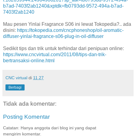
b7ad-7403f2ab1240&xptdk=fb0793dd-9572-494a-b7ad-
7403f2ab1240
Mau pesen Yinlai Fragrance S06 ini lewat Tokopedia?.. ada
disini:
https://tokopedia.com/cncphoneshop/oil-aromatic-
diffuser-yinlai-fragrance-s06-plug-in-oil-diffuser
Sedikit tips dan trik untuk terhindar dari penipuan online:
https://www.cncvirtual.com/2011/08/tips-dan-trik-
bertransaksi-online.html
CNC virtual
di
11.27
Berbagi
Tidak ada komentar:
Posting Komentar
Catatan: Hanya anggota dari blog ini yang dapat
mengirim komentar.