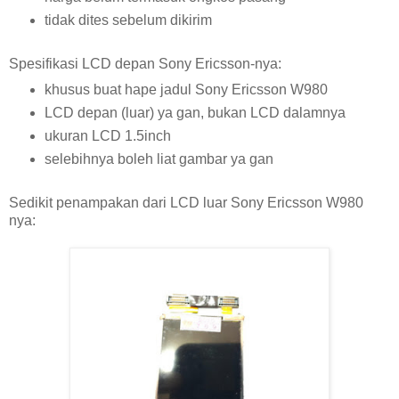
tidak dites sebelum dikirim
Spesifikasi LCD depan Sony Ericsson-nya:
khusus buat hape jadul Sony Ericsson W980
LCD depan (luar) ya gan, bukan LCD dalamnya
ukuran LCD 1.5inch
selebihnya boleh liat gambar ya gan
Sedikit penampakan dari LCD luar Sony Ericsson W980
nya: