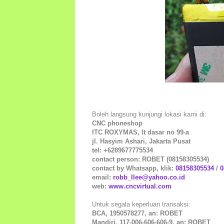
Boleh langsung kunjungi lokasi kami di:
CNC phoneshop
ITC ROXYMAS, lt dasar no 99-a
jl. Hasyim Ashari, Jakarta Pusat
tel: +6289677775534
contact person: ROBET (08158305534)
contact by Whatsapp, klik:
08158305534
/
0
email:
robb_llee@yahoo.co.id
web:
www.cncvirtual.com
Untuk segala keperluan transaksi:
BCA, 1950578277, an: ROBET
Mandiri, 117-006-606-606-9, an: ROBET