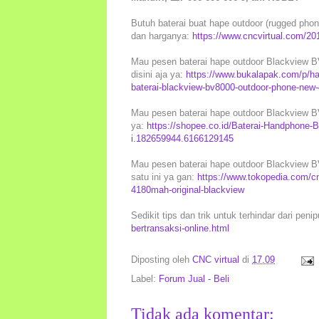
Butuh baterai buat hape outdoor (rugged phone)
dan harganya:
https://www.cncvirtual.com/201
Mau pesen baterai hape outdoor Blackview BV
disini aja ya:
https://www.bukalapak.com/p/ha
baterai-blackview-bv8000-outdoor-phone-new
Mau pesen baterai hape outdoor Blackview BV8
ya:
https://shopee.co.id/Baterai-Handphone
i.182659944.6166129145
Mau pesen baterai hape outdoor Blackview BV8
satu ini ya gan:
https://www.tokopedia.com/c
4180mah-original-blackview
Sedikit tips dan trik untuk terhindar dari peni
bertransaksi-online.html
Diposting oleh
CNC virtual
di
17.09
Label:
Forum Jual - Beli
Tidak ada komentar: