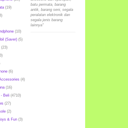
batu permata, barang
ata
(19)
antik, barang seni, segala
peralatan elektronik dan
3)
segala jenis barang
lainnya"
andphone
(10)
il (Saver)
(5)
(23)
3)
)
hone
(6)
Accessories
(4)
una
(16)
- Beli
(4710)
ws
(27)
ole
(2)
oys & Fun
(3)