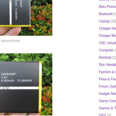
Batu Perm
Bluetooth
(
Casing
(12)
Charger H
Charger Mob
baterai BV8000
CNC virtual
Computer
(
Desktop
(1
Dus Handp
Fashion & 
Flora & Fa
Forum Jual 
Gadget Ne
Game Cons
Games & T
GPS
(2)