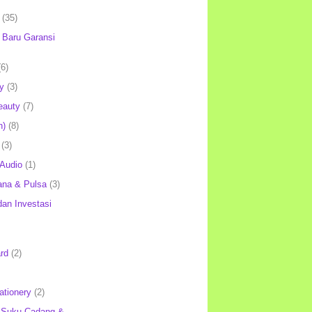
(35)
Baru Garansi
(6)
y
(3)
eauty
(7)
h)
(8)
(3)
 Audio
(1)
ana & Pulsa
(3)
an Investasi
rd
(2)
ationery
(2)
 Suku Cadang &