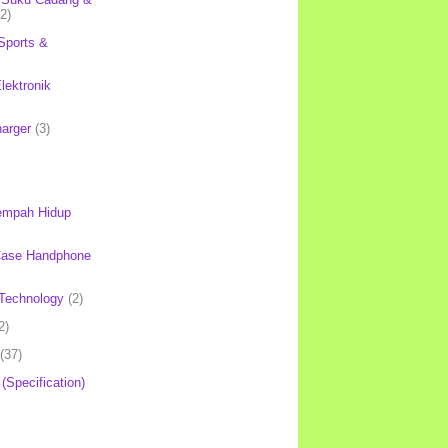
(2)
Sports &
lektronik
harger
(3)
mpah Hidup
Case Handphone
Technology
(2)
2)
(37)
 (Specification)