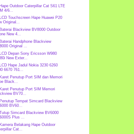
 Hape Outdoor Caterpillar Cat S61 LTE
M 4/6...
 LCD Touchscreen Hape Huawei P20
 Original...
 Baterai Blackview BV8000 Outdoor
one New 4...
 Baterai Handphone Blackview
000 Original ...
 LCD Depan Sony Ericsson W980
0i New Exter...
 LCD Hape Jadul Nokia 3230 6260
0 6670 761...
 Karet Penutup Port SIM dan Memori
e Black...
 Karet Penutup Port SIM Memori
ackview BV70...
 Penutup Tempat Simcard Blackview
6000 BV60...
 Tutup Simcard Blackview BV6000
6000S Plus ...
 Kamera Belakang Hape Outdoor
erpillar Cat...