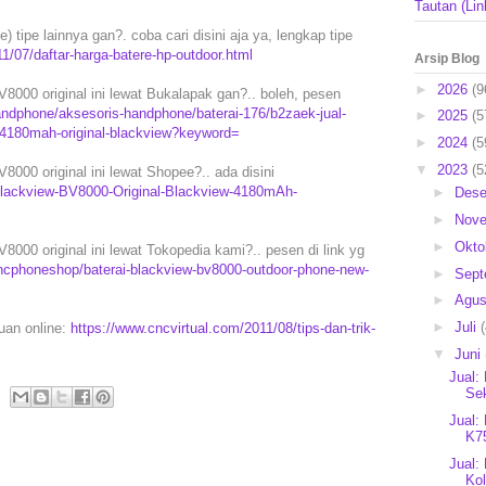
Tautan (Lin
 tipe lainnya gan?. coba cari disini aja ya, lengkap tipe
1/07/daftar-harga-batere-hp-outdoor.html
Arsip Blog
►
2026
(9
8000 original ini lewat Bukalapak gan?.. boleh, pesen
ndphone/aksesoris-handphone/baterai-176/b2zaek-jual-
►
2025
(5
-4180mah-original-blackview?keyword=
►
2024
(5
▼
2023
(5
000 original ini lewat Shopee?.. ada disini
-Blackview-BV8000-Original-Blackview-4180mAh-
►
Des
►
Nov
►
Okto
000 original ini lewat Tokopedia kami?.. pesen di link yg
ncphoneshop/baterai-blackview-bv8000-outdoor-phone-new-
►
Sep
►
Agu
►
Juli
puan online:
https://www.cncvirtual.com/2011/08/tips-dan-trik-
▼
Juni
Jual:
Se
Jual:
K75
Jual:
Kol