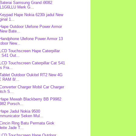
 Baterai Samsung Grand i9082
L1G6LLU Merk G...
 Keypad Hape Nokia 6230i jadul New
ginal 1...
 Hape Outdoor Ulefone Power Armor
New Bate...
 Handphone Ulefone Power Armor 13
door New...
 LCD Touchscreen Hape Caterpillar
 S41 Out...
 LCD Touchscreen Caterpillar Cat S41
s Fra...
 Tablet Outdoor Oukitel RT2 New 4G
E RAM 8/...
 Converter Charger Mobil Car Charger
tch S...
 Hape Mewah Blackberry BB P9982
982 Porsch...
 Hape Jadul Nokia 9500
mmunicator Seken Mul...
 Cincin Ring Batu Permata Giok
eite Jade T...
 LCD Touchscreen Hape Outdoor