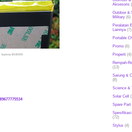
Aksesoris
Outdoor & 
Military
(6)
Peralatan E
Lainnya
(7)
Portable C
Promo
(6)
Properti
(4)
baterai BV8000
Rempah-Re
(13)
Sarung & 
(8)
Science & 
Solar Cell
(
89677775534
Spare Part
Spesifikasi
(72)
Stylus
(4)