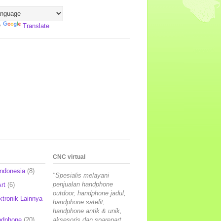
y
Translate
CNC virtual
Indonesia
(8)
"Spesialis melayani
penjualan handphone
rt
(6)
outdoor, handphone jadul,
ktronik Lainnya
handphone satelit,
handphone antik & unik,
ndphone
(20)
aksesoris dan sparepart,