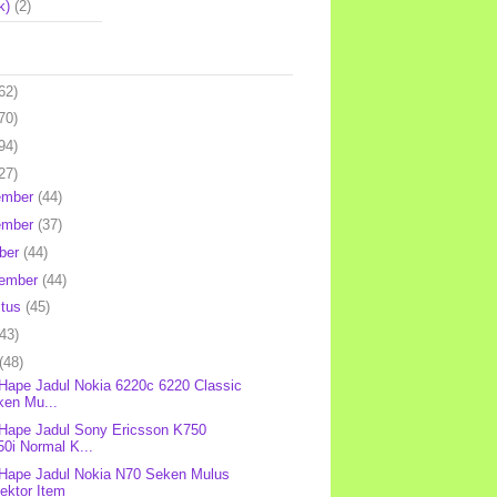
k)
(2)
62)
70)
94)
27)
ember
(44)
ember
(37)
ber
(44)
tember
(44)
stus
(45)
(43)
(48)
 Hape Jadul Nokia 6220c 6220 Classic
ken Mu...
 Hape Jadul Sony Ericsson K750
0i Normal K...
 Hape Jadul Nokia N70 Seken Mulus
ektor Item