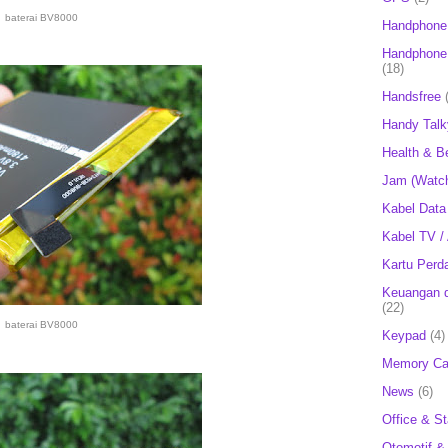
baterai BV8000
Handphone
Handphone 
(18)
Handsfree
Handy Talk
Health & B
Jam (Watc
Kabel Data
Kabel TV /
Kartu Perd
Keuangan d
(22)
baterai BV8000
Keypad
(4)
Memory Ca
News
(6)
Office & St
Otomotif &