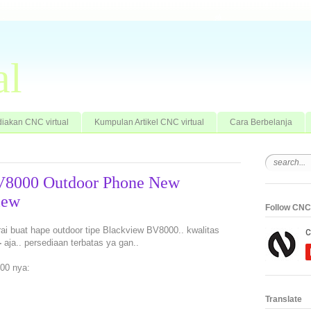
al
iakan CNC virtual
Kumpulan Artikel CNC virtual
Cara Berbelanja
BV8000 Outdoor Phone New
iew
Follow CNC 
erai buat hape outdoor tipe Blackview BV8000.. kwalitas
-
aja.. persediaan terbatas ya gan..
000 nya:
Translate