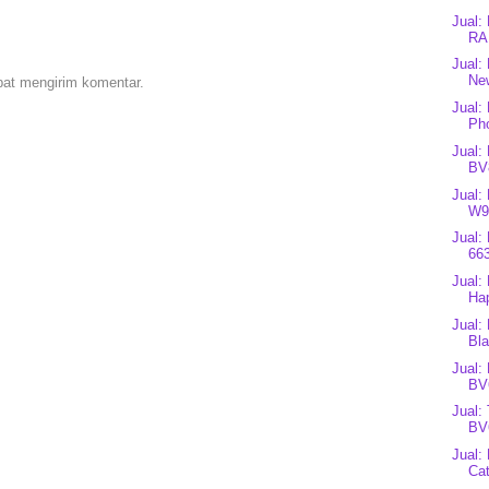
Jual:
RA
Jual:
New
pat mengirim komentar.
Jual:
Ph
Jual:
BV8
Jual:
W98
Jual:
663
Jual:
Hap
Jual:
Bl
Jual:
BV
Jual:
BV
Jual:
Cat