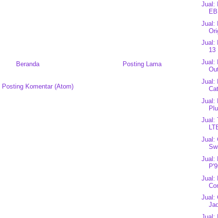
Jual:
EB
Jual:
Ori
Jual:
13 
Jual:
Beranda
Posting Lama
Out
Jual:
:
Posting Komentar (Atom)
Cat
Jual:
Plu
Jual:
LT
Jual:
Swi
Jual:
P'9
Jual:
Co
Jual:
Jad
Jual: