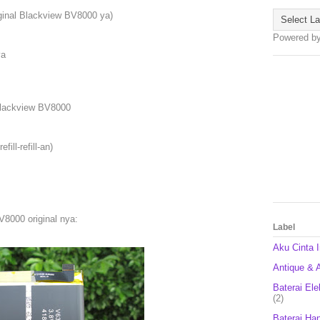
ginal Blackview BV8000 ya)
Powered b
ya
Blackview BV8000
ill-refill-an)
V8000 original nya:
Label
Aku Cinta 
Antique & A
Baterai Ele
(2)
Baterai Ha