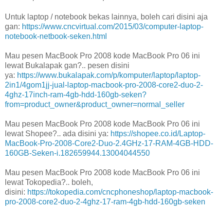
Untuk laptop / notebook bekas lainnya, boleh cari disini aja
gan:
https://www.cncvirtual.com/2015/03/computer-laptop-
notebook-netbook-seken.html
Mau pesen MacBook Pro 2008 kode MacBook Pro 06 ini
lewat Bukalapak gan?.. pesen disini
ya:
https://www.bukalapak.com/p/komputer/laptop/laptop-
2in1/4gom1jj-jual-laptop-macbook-pro-2008-core2-duo-2-
4ghz-17inch-ram-4gb-hdd-160gb-seken?
from=product_owner&product_owner=normal_seller
Mau pesen MacBook Pro 2008 kode MacBook Pro 06 ini
lewat Shopee?.. ada disini ya:
https://shopee.co.id/Laptop-
MacBook-Pro-2008-Core2-Duo-2.4GHz-17-RAM-4GB-HDD-
160GB-Seken-i.182659944.13004044550
Mau pesen MacBook Pro 2008 kode MacBook Pro 06 ini
lewat Tokopedia?.. boleh,
disini:
https://tokopedia.com/cncphoneshop/laptop-macbook-
pro-2008-core2-duo-2-4ghz-17-ram-4gb-hdd-160gb-seken