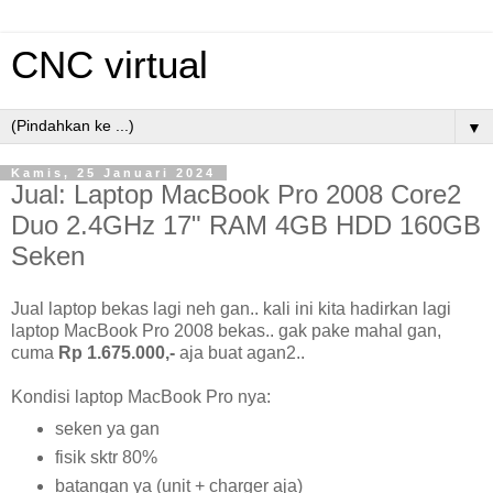
CNC virtual
▼
Kamis, 25 Januari 2024
Jual: Laptop MacBook Pro 2008 Core2
Duo 2.4GHz 17" RAM 4GB HDD 160GB
Seken
Jual laptop bekas lagi neh gan.. kali ini kita hadirkan lagi
laptop MacBook Pro 2008 bekas.. gak pake mahal gan,
cuma
Rp 1.675.000,-
aja buat agan2..
Kondisi laptop MacBook Pro nya:
seken ya gan
fisik sktr 80%
batangan ya (unit + charger aja)