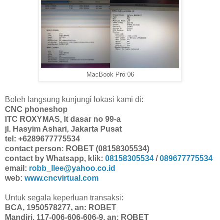
MacBook Pro 06
Boleh langsung kunjungi lokasi kami di:
CNC phoneshop
ITC ROXYMAS, lt dasar no 99-a
jl. Hasyim Ashari, Jakarta Pusat
tel: +6289677775534
contact person: ROBET (08158305534)
contact by Whatsapp, klik:
08158305534
/
089677775534
email:
robb_llee@yahoo.co.id
web:
www.cncvirtual.com
Untuk segala keperluan transaksi:
BCA, 1950578277, an: ROBET
Mandiri, 117-006-606-606-9, an: ROBET