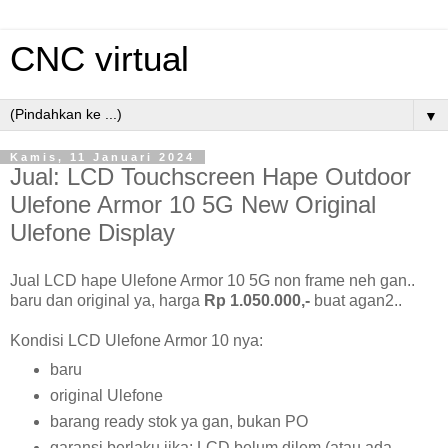
CNC virtual
▼
Kamis, 11 Januari 2024
Jual: LCD Touchscreen Hape Outdoor
Ulefone Armor 10 5G New Original
Ulefone Display
Jual LCD hape Ulefone Armor 10 5G non frame neh gan..
baru dan original ya, harga
Rp 1.050.000,-
buat agan2..
Kondisi LCD Ulefone Armor 10 nya:
baru
original Ulefone
barang ready stok ya gan, bukan PO
garansi berlaku jika: LCD belum dilem (atau ada