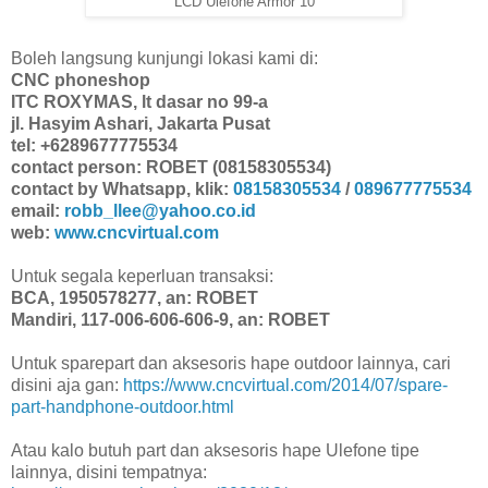
LCD Ulefone Armor 10
Boleh langsung kunjungi lokasi kami di:
CNC phoneshop
ITC ROXYMAS, lt dasar no 99-a
jl. Hasyim Ashari, Jakarta Pusat
tel: +6289677775534
contact person: ROBET (08158305534)
contact by Whatsapp, klik:
08158305534
/
089677775534
email:
robb_llee@yahoo.co.id
web:
www.cncvirtual.com
Untuk segala keperluan transaksi:
BCA, 1950578277, an: ROBET
Mandiri, 117-006-606-606-9, an: ROBET
Untuk sparepart dan aksesoris hape outdoor lainnya, cari
disini aja gan:
https://www.cncvirtual.com/2014/07/spare-
part-handphone-outdoor.html
Atau kalo butuh part dan aksesoris hape Ulefone tipe
lainnya, disini tempatnya: