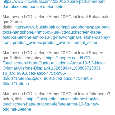
https://www.cncvirtual.com/2020/12/spare-part-sparepart-
dan-aksesoris-ponsel-ulefone.html
Mau pesen LCD Ulefone Armor 10 5G ini lewat Bukalapak
gan?.. ada
disini:
https://www.bukalapak.com/p/handphone/spare-part-
tools-handphone/4hmp6qy-jual-lcd-touchscreen-hape-
outdoor-ulefone-armor-10-5g-new-original-ulefone-display?
from=product_owner&product_owner=normal_seller
Mau pesen LCD Ulefone Armor 10 5G ini lewat Shopee
gan?. disini tempatnya:
https://shopee.co.id/LCD-
Touchscreen-Hape-Outdoor-Ulefone-Armor-10-5G-New-
Original-Ulefone-Display-i.182659944.19888671533?
sp_atk=96918ced-adcc-475d-9f05-
85fdd71a8eba&xptdk=96918ced-adcc-475d-9f05-
85fdd71a8eba
Mau pesen LCD Ulefone Armor 10 5G ini lewat Tokopedia?..
boleh, disini:
https://tokopedia.com/cncphoneshop/lcd-
touchscreen-hape-outdoor-ulefone-armor-10-5g-new-
original-ulefone