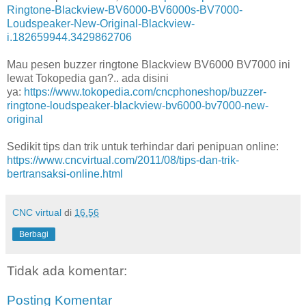
Ringtone-Blackview-BV6000-BV6000s-BV7000-
Loudspeaker-New-Original-Blackview-
i.182659944.3429862706
Mau pesen buzzer ringtone Blackview BV6000 BV7000 ini
lewat Tokopedia gan?.. ada disini
ya:
https://www.tokopedia.com/cncphoneshop/buzzer-
ringtone-loudspeaker-blackview-bv6000-bv7000-new-
original
Sedikit tips dan trik untuk terhindar dari penipuan online:
https://www.cncvirtual.com/2011/08/tips-dan-trik-
bertransaksi-online.html
CNC virtual
di
16.56
Berbagi
Tidak ada komentar:
Posting Komentar