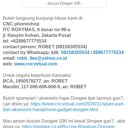
buzzer Doogee S90
Boleh langsung kunjungi lokasi kami di:
CNC phoneshop
ITC ROXYMAS, lt dasar no 99-a
jl. Hasyim Ashari, Jakarta Pusat
tel: +6289677775534
contact person: ROBET (08158305534)
contact by Whatsapp, klik:
08158305534
/
089677775534
email:
robb_llee@yahoo.co.id
web:
www.cncvirtual.com
Untuk segala keperluan transaksi:
BCA, 1950578277, an: ROBET
Mandiri, 117-006-606-606-9, an: ROBET
Butuh sparepart / aksesoris hape Doogee tipe lainnya gan?..
cari disini ya:
https://www.cncvirtual.com/2020/11/spare-part-
dan-aksesoris-handphone-gadget-doogee.html
Mau pesen buzzer Doogee S90 ini lewat Shopee gan?.. ada
disini ya:
https://shopee.co.id/Buzzer-Ringtone-Doogee-