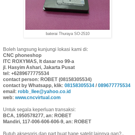
baterai Thuraya SO-2510
Boleh langsung kunjungi lokasi kami di:
CNC phoneshop
ITC ROXYMAS, lt dasar no 99-a
jl. Hasyim Ashari, Jakarta Pusat
tel: +6289677775534
contact person: ROBET (08158305534)
contact by Whatsapp, klik:
08158305534
/
089677775534
email:
robb_llee@yahoo.co.id
web:
www.cncvirtual.com
Untuk segala keperluan transaksi:
BCA, 1950578277, an: ROBET
Mandiri, 117-006-606-606-9, an: ROBET
Butuh aksesoris dan part buat hape satelit lainnya gan?..