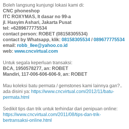
Boleh langsung kunjungi lokasi kami di:
CNC phoneshop
ITC ROXYMAS, lt dasar no 99-a
jl. Hasyim Ashari, Jakarta Pusat
tel: +6289677775534
contact person: ROBET (08158305534)
contact by Whatsapp, klik:
08158305534
/
089677775534
email:
robb_llee@yahoo.co.id
web:
www.cncvirtual.com
Untuk segala keperluan transaksi:
BCA, 1950578277, an: ROBET
Mandiri, 117-006-606-606-9, an: ROBET
Mau koleksi batu permata / gemstones kami lainnya gan?..
ada disini ya:
https://www.cncvirtual.com/2012/11/batu-
permata.html
Sedikit tips dan trik untuk terhindar dari penipuan online:
https://www.cncvirtual.com/2011/08/tips-dan-trik-
bertransaksi-online.html