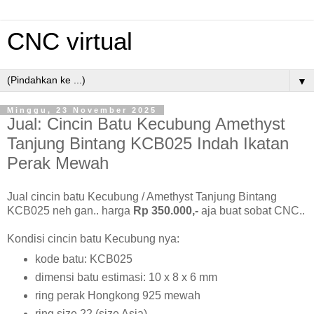
CNC virtual
▼
Minggu, 23 November 2025
Jual: Cincin Batu Kecubung Amethyst
Tanjung Bintang KCB025 Indah Ikatan
Perak Mewah
Jual cincin batu Kecubung / Amethyst Tanjung Bintang
KCB025 neh gan.. harga
Rp 350.000,-
aja buat sobat CNC..
Kondisi cincin batu Kecubung nya:
kode batu: KCB025
dimensi batu estimasi: 10 x 8 x 6 mm
ring perak Hongkong 925 mewah
ring size 22 (size Asia)