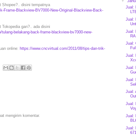
▼
Janu
 Shopee?.. disini tempatnya
Jual:
ack-Frame-Blackview-BV7000-New-Original-Blackview-Back-
LT
Jual:
Unt
 Tokopedia gan?.. ada disini
Jual:
/tulang-belakang-back-frame-blackview-bv7000-new-
RA
Jual:
Ful
puan online:
https://www.cncvirtual.com/2011/08/tips-dan-trik-
Jual:
Xco
Jual:
Gu
Jual:
Se
Jual:
Out
Jual:
Vo
pat mengirim komentar.
Jual:
BL
Jual:
67