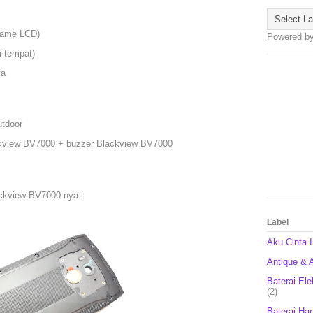
frame LCD)
Powered b
i tempat)
ya
tdoor
ckview BV7000 + buzzer Blackview BV7000
ackview BV7000 nya:
Label
Aku Cinta 
Antique & A
Baterai Ele
(2)
Baterai Ha