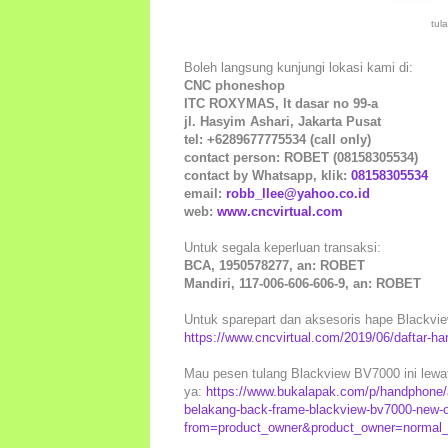
tul
Boleh langsung kunjungi lokasi kami di:
CNC phoneshop
ITC ROXYMAS, lt dasar no 99-a
jl. Hasyim Ashari, Jakarta Pusat
tel: +6289677775534 (call only)
contact person: ROBET (08158305534)
contact by Whatsapp, klik:
08158305534
email:
robb_llee@yahoo.co.id
web:
www.cncvirtual.com
Untuk segala keperluan transaksi:
BCA, 1950578277, an: ROBET
Mandiri, 117-006-606-606-9, an: ROBET
Untuk sparepart dan aksesoris hape Blackview 
https://www.cncvirtual.com/2019/06/daftar-ha
Mau pesen tulang Blackview BV7000 ini lewat
ya:
https://www.bukalapak.com/p/handphone/a
belakang-back-frame-blackview-bv7000-new-or
from=product_owner&product_owner=normal_s