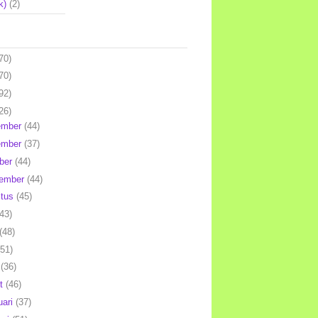
k)
(2)
70)
70)
92)
26)
ember
(44)
ember
(37)
ber
(44)
tember
(44)
stus
(45)
(43)
(48)
(51)
l
(36)
et
(46)
uari
(37)