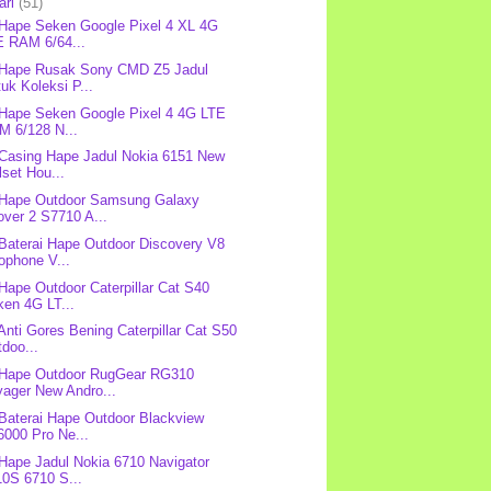
ari
(51)
 Hape Seken Google Pixel 4 XL 4G
E RAM 6/64...
 Hape Rusak Sony CMD Z5 Jadul
uk Koleksi P...
 Hape Seken Google Pixel 4 4G LTE
M 6/128 N...
 Casing Hape Jadul Nokia 6151 New
lset Hou...
 Hape Outdoor Samsung Galaxy
ver 2 S7710 A...
 Baterai Hape Outdoor Discovery V8
ophone V...
 Hape Outdoor Caterpillar Cat S40
ken 4G LT...
 Anti Gores Bening Caterpillar Cat S50
doo...
 Hape Outdoor RugGear RG310
yager New Andro...
 Baterai Hape Outdoor Blackview
6000 Pro Ne...
 Hape Jadul Nokia 6710 Navigator
10S 6710 S...