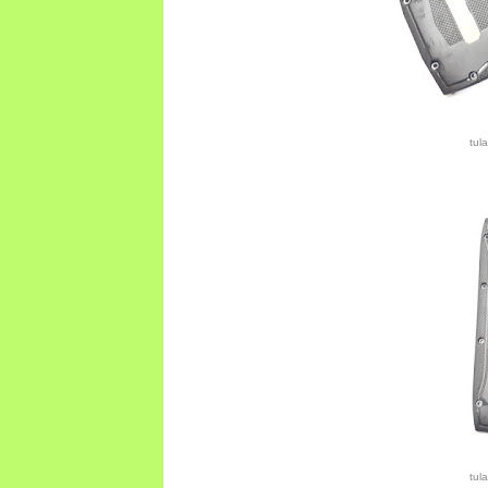
tul
tul