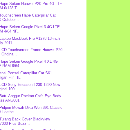
 Hape Seken Huawei P20 Pro 4G LTE
M 6/128 T...
 Touchscreen Hape Caterpillar Cat
 Outdoor...
 Hape Seken Google Pixel 3 4G LTE
M 4/64 NF...
 Laptop MacBook Pro A1278 13-inch
ly 2011 ...
 LCD Touchscreen Frame Huawei P20
 Origina...
 Hape Seken Google Pixel 4 XL 4G
E RAM 6/64...
nal Ponsel Caterpillar Cat S61
gan Flir Th...
 LCD Sony Ericsson T230 T290 New
ginal 100...
 Batu Anggur Pacitan Cat's Eye Body
ass ANG001
 Pulpen Mewah Dika Wen 891 Classic
 Leathe...
 Tulang Back Cover Blackview
7000 Plus Buzz...