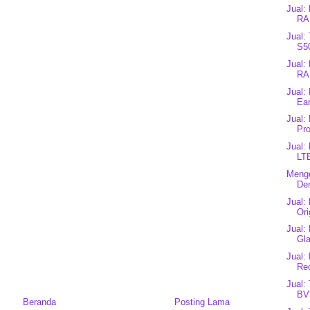
Jual:
RA
Jual:
S50
Jual:
RA
Jual:
Ear
Jual:
Pro
Jual:
LT
Menge
Den
Jual:
Ori
Jual:
Gl
Jual:
Red
Jual:
BV
Beranda
Posting Lama