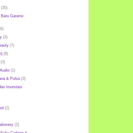
(35)
Baru Garansi
(6)
y
(3)
eauty
(7)
h)
(8)
(3)
 Audio
(1)
ana & Pulsa
(3)
an Investasi
rd
(2)
ationery
(2)
 Suku Cadang &