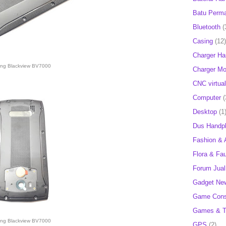
Batu Perm
Bluetooth
(
Casing
(12)
Charger H
ang Blackview BV7000
Charger Mob
CNC virtual
Computer
(
Desktop
(1
Dus Handp
Fashion & 
Flora & Fa
Forum Jual 
Gadget Ne
Game Cons
Games & T
ang Blackview BV7000
GPS
(2)