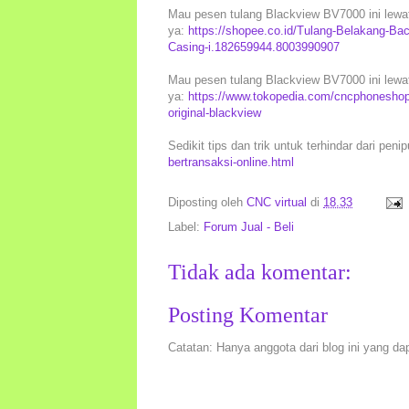
Mau pesen tulang Blackview BV7000 ini lewat
ya:
https://shopee.co.id/Tulang-Belakang-B
Casing-i.182659944.8003990907
Mau pesen tulang Blackview BV7000 ini lewat
ya:
https://www.tokopedia.com/cncphoneshop
original-blackview
Sedikit tips dan trik untuk terhindar dari peni
bertransaksi-online.html
Diposting oleh
CNC virtual
di
18.33
Label:
Forum Jual - Beli
Tidak ada komentar:
Posting Komentar
Catatan: Hanya anggota dari blog ini yang da