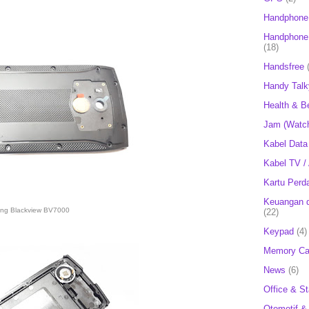
Handphone
Handphone 
(18)
Handsfree
Handy Talk
Health & B
Jam (Watc
Kabel Data
Kabel TV /
Kartu Perd
Keuangan d
ang Blackview BV7000
(22)
Keypad
(4)
Memory Ca
News
(6)
Office & St
Otomotif &