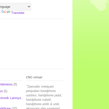
y
Translate
CNC virtual
Indonesia
(8)
"Spesialis melayani
penjualan handphone
rt
(6)
outdoor, handphone jadul,
ktronik Lainnya
handphone satelit,
handphone antik & unik,
ndphone
(20)
aksesoris dan sparepart,