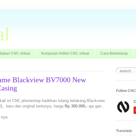
al
iakan CNC virtual
Kumpulan Artikel CNC virtual
Cara Berbelanja
Frame Blackview BV7000 New
Casing
Follow CNC 
 kali ini CNC phoneshop hadirkan tulang belakang Blackview
. baru dan original tentunya, harga
Rp 300.000,-
aja gan..
 nya:
Translate