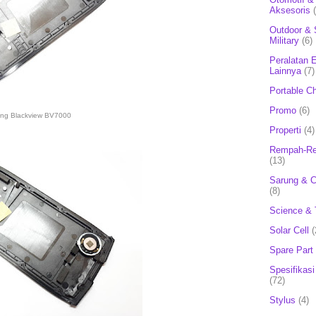
Aksesoris
Outdoor & 
Military
(6)
Peralatan E
Lainnya
(7)
Portable C
Promo
(6)
ang Blackview BV7000
Properti
(4)
Rempah-Re
(13)
Sarung & 
(8)
Science & 
Solar Cell
(
Spare Part
Spesifikasi
(72)
Stylus
(4)