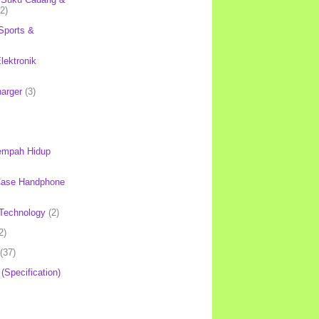
(2)
Sports &
lektronik
harger
(3)
mpah Hidup
Case Handphone
Technology
(2)
2)
(37)
 (Specification)