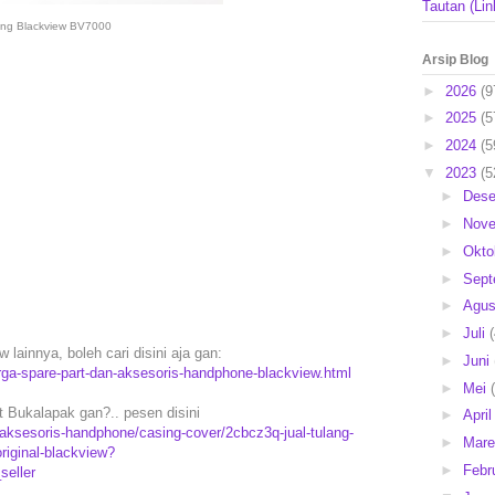
Tautan (Lin
ang Blackview BV7000
Arsip Blog
►
2026
(9
►
2025
(5
►
2024
(5
▼
2023
(5
►
Des
►
Nov
►
Okto
►
Sep
►
Agu
►
Juli
lainnya, boleh cari disini aja gan:
►
Juni
rga-spare-part-dan-aksesoris-handphone-blackview.html
►
Mei
 Bukalapak gan?.. pesen disini
►
Apri
ksesoris-handphone/casing-cover/2cbcz3q-jual-tulang-
►
Mar
iginal-blackview?
►
Febr
eller