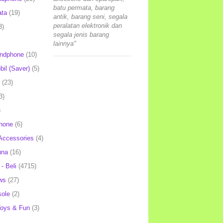
batu permata, barang
ata
(19)
antik, barang seni, segala
peralatan elektronik dan
3)
segala jenis barang
lainnya"
andphone
(10)
il (Saver)
(5)
(23)
3)
)
hone
(6)
Accessories
(4)
una
(16)
- Beli
(4715)
ws
(27)
ole
(2)
oys & Fun
(3)