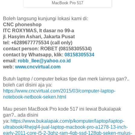
MacBook Pro 517
Boleh langsung kunjungi lokasi kami di:
CNC phoneshop
ITC ROXYMAS, lt dasar no 99-a
jl. Hasyim Ashari, Jakarta Pusat
tel: +6289677775534 (call only)
contact person: ROBET (08158305534)
contact by Whatsapp, klik:
08158305534
email:
robb_llee@yahoo.co.id
web:
www.cncvirtual.com
Butuh laptop / computer bekas tipe dan merk lainnya gan?..
boleh cari disini aja ya:
https://www.cncvirtual.com/2015/03/computer-laptop-
notebook-netbook-seken.html
Mau pesen MacBook Pro kode 517 ini lewat Bukalapak
gan?.. ada disini
ya:
https://www.bukalapak.com/p/komputer/laptop/laptop-
ultrabook/4hejql4-jual-laptop-macbook-pro-a1278-13-inch-
early-2011-core-i5-2-3ghz-ram-4gb-ssd-128gb-seken-mulus-