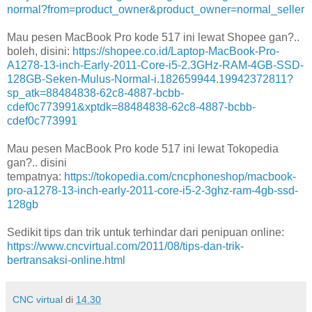
normal?from=product_owner&product_owner=normal_seller
Mau pesen MacBook Pro kode 517 ini lewat Shopee gan?..
boleh, disini:
https://shopee.co.id/Laptop-MacBook-Pro-
A1278-13-inch-Early-2011-Core-i5-2.3GHz-RAM-4GB-SSD-
128GB-Seken-Mulus-Normal-i.182659944.19942372811?
sp_atk=88484838-62c8-4887-bcbb-
cdef0c773991&xptdk=88484838-62c8-4887-bcbb-
cdef0c773991
Mau pesen MacBook Pro kode 517 ini lewat Tokopedia
gan?.. disini
tempatnya:
https://tokopedia.com/cncphoneshop/macbook-
pro-a1278-13-inch-early-2011-core-i5-2-3ghz-ram-4gb-ssd-
128gb
Sedikit tips dan trik untuk terhindar dari penipuan online:
https://www.cncvirtual.com/2011/08/tips-dan-trik-
bertransaksi-online.html
CNC virtual
di
14.30