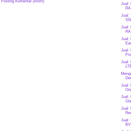
:
Posting Komentar (Atom)
Jual:
RA
Jual:
S50
Jual:
RA
Jual:
Ear
Jual:
Pro
Jual:
LT
Menge
Den
Jual:
Ori
Jual:
Gl
Jual:
Red
Jual:
BV