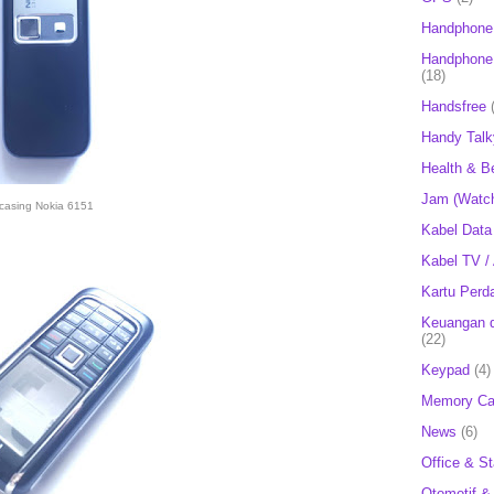
Handphone
Handphone 
(18)
Handsfree
Handy Talk
Health & B
Jam (Watc
casing Nokia 6151
Kabel Data
Kabel TV /
Kartu Perd
Keuangan d
(22)
Keypad
(4)
Memory Ca
News
(6)
Office & St
Otomotif &