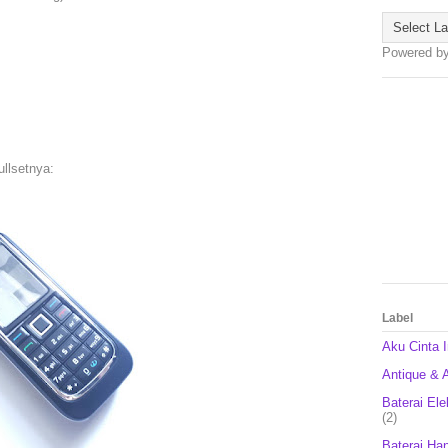
Powered b
llsetnya:
Label
Aku Cinta 
Antique & A
Baterai Ele
(2)
Baterai Ha