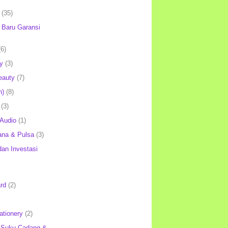
(35)
Baru Garansi
(6)
y
(3)
eauty
(7)
h)
(8)
(3)
 Audio
(1)
ana & Pulsa
(3)
an Investasi
rd
(2)
ationery
(2)
 Suku Cadang &