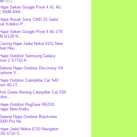
ari
(51)
 Hape Seken Google Pixel 4 XL 4G
E RAM 6/64...
 Hape Rusak Sony CMD Z5 Jadul
uk Koleksi P...
 Hape Seken Google Pixel 4 4G LTE
M 6/128 N...
 Casing Hape Jadul Nokia 6151 New
lset Hou...
 Hape Outdoor Samsung Galaxy
ver 2 S7710 A...
 Baterai Hape Outdoor Discovery V8
ophone V...
 Hape Outdoor Caterpillar Cat S40
ken 4G LT...
 Anti Gores Bening Caterpillar Cat S50
doo...
 Hape Outdoor RugGear RG310
yager New Andro...
 Baterai Hape Outdoor Blackview
6000 Pro Ne...
 Hape Jadul Nokia 6710 Navigator
10S 6710 S...