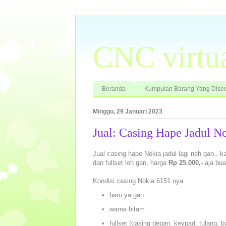
CNC virtu
Beranda
Kumpulan Barang Yang Dised
Minggu, 29 Januari 2023
Jual: Casing Hape Jadul N
Jual casing hape Nokia jadul lagi neh gan.. ka
dan fullset loh gan, harga
Rp 25.000,-
aja bua
Kondisi casing Nokia 6151 nya:
baru ya gan
warna hitam
fullset (casing depan, keypad, tulang, b