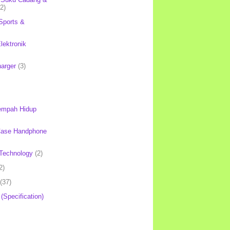
(2)
Sports &
lektronik
harger
(3)
mpah Hidup
Case Handphone
Technology
(2)
2)
(37)
 (Specification)