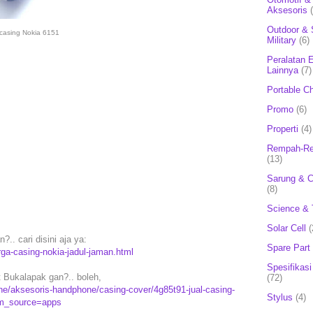
Aksesoris
Outdoor & 
casing Nokia 6151
Military
(6)
Peralatan E
Lainnya
(7)
Portable C
Promo
(6)
Properti
(4)
Rempah-Re
(13)
Sarung & 
(8)
Science & 
Solar Cell
(
?.. cari disini aja ya:
Spare Part
rga-casing-nokia-jadul-jaman.html
Spesifikasi
t Bukalapak gan?.. boleh,
(72)
e/aksesoris-handphone/casing-cover/4g85t91-jual-casing-
Stylus
(4)
utm_source=apps