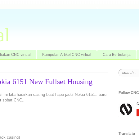
al
iakan CNC virtual
Kumpulan Artikel CNC virtual
Cara Berbelanja
okia 6151 New Fullset Housing
Follow CNC 
li ini kita hadirkan casing buat hape jadul Nokia 6151.. baru
t sobat CNC..
Translate
ack casing)