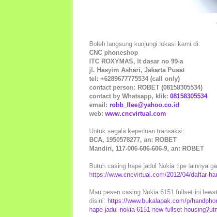
Boleh langsung kunjungi lokasi kami di:
CNC phoneshop
ITC ROXYMAS, lt dasar no 99-a
jl. Hasyim Ashari, Jakarta Pusat
tel: +6289677775534 (call only)
contact person: ROBET (08158305534)
contact by Whatsapp, klik:
08158305534
email:
robb_llee@yahoo.co.id
web:
www.cncvirtual.com
Untuk segala keperluan transaksi:
BCA, 1950578277, an: ROBET
Mandiri, 117-006-606-606-9, an: ROBET
Butuh casing hape jadul Nokia tipe lainnya gan
https://www.cncvirtual.com/2012/04/daftar-ha
Mau pesen casing Nokia 6151 fullset ini lewa
disini:
https://www.bukalapak.com/p/handphon
hape-jadul-nokia-6151-new-fullset-housing?