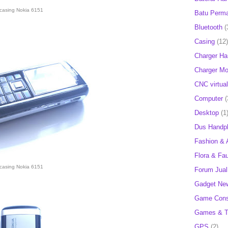
casing Nokia 6151
Batu Perm
Bluetooth
(
Casing
(12)
Charger H
Charger Mob
CNC virtual
Computer
(
Desktop
(1
Dus Handp
Fashion & 
Flora & Fa
casing Nokia 6151
Forum Jual 
Gadget Ne
Game Cons
Games & T
GPS
(2)