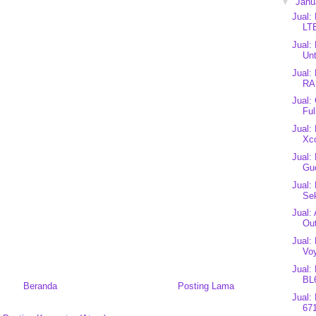
▼
Janu
Jual:
LT
Jual:
Unt
Jual:
RA
Jual:
Ful
Jual:
Xco
Jual:
Gu
Jual:
Se
Jual:
Out
Jual:
Vo
Jual:
BL
Beranda
Posting Lama
Jual:
67