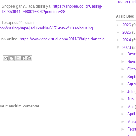
Tautan (Lin
t Shopee gan?.. ada disini ya:
https://shopee.co.id/Casing-
-i.182659944.9488916693?position=28
Arsip Blog
 Tokopedia?.. disini
►
2026
(9
op/casing-hape-jadul-nokia-6151-new-fullset-housing
►
2025
(5
puan online:
https://www.cncvirtual.com/2011/08/tips-dan-trik-
►
2024
(5
▼
2023
(5
►
Des
►
Nov
►
Okto
►
Sep
►
Agu
►
Juli
►
Juni
pat mengirim komentar.
►
Mei
►
Apri
►
Mar
►
Febr