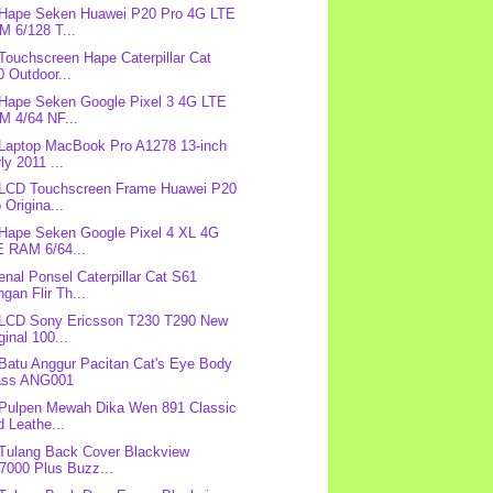
 Hape Seken Huawei P20 Pro 4G LTE
M 6/128 T...
 Touchscreen Hape Caterpillar Cat
 Outdoor...
 Hape Seken Google Pixel 3 4G LTE
M 4/64 NF...
 Laptop MacBook Pro A1278 13-inch
ly 2011 ...
 LCD Touchscreen Frame Huawei P20
 Origina...
 Hape Seken Google Pixel 4 XL 4G
E RAM 6/64...
nal Ponsel Caterpillar Cat S61
gan Flir Th...
 LCD Sony Ericsson T230 T290 New
ginal 100...
 Batu Anggur Pacitan Cat's Eye Body
ass ANG001
 Pulpen Mewah Dika Wen 891 Classic
 Leathe...
 Tulang Back Cover Blackview
7000 Plus Buzz...