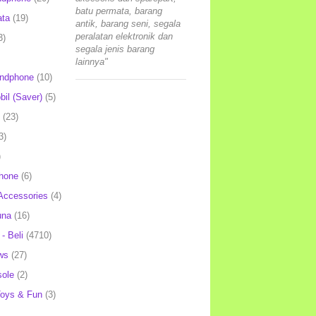
batu permata, barang
ata
(19)
antik, barang seni, segala
peralatan elektronik dan
3)
segala jenis barang
lainnya"
andphone
(10)
il (Saver)
(5)
(23)
3)
)
hone
(6)
Accessories
(4)
una
(16)
- Beli
(4710)
ws
(27)
ole
(2)
oys & Fun
(3)