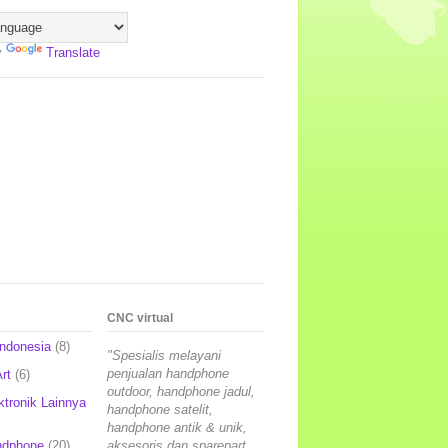
y
Translate
CNC virtual
Indonesia
(8)
"Spesialis melayani
penjualan handphone
rt
(6)
outdoor, handphone jadul,
ktronik Lainnya
handphone satelit,
handphone antik & unik,
ndphone
(20)
aksesoris dan sparepart,