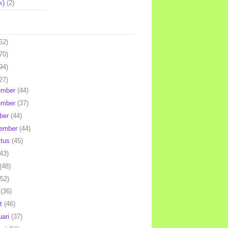
k)
(2)
62)
70)
94)
27)
ember
(44)
ember
(37)
ber
(44)
tember
(44)
stus
(45)
(43)
(48)
(52)
l
(36)
et
(46)
uari
(37)