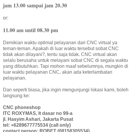
jam 13.00 sampai jam 20.30
or:
11.00 am until 08.30 pm
Demikian waktu optimal pelayanan dari CNC virtual ya
teman-teman. Apakah di luar waktu tersebut sobat CNC
tidak akan dilayani?, tentu saja tidak. CNC virtual akan
selalu berusaha untuk melayani sobat CNC di segala waktu
yang dibutuhkan. Tapi mohon maaf sebelumnya, mungkin di
luar waktu pelayanan CNC, akan ada keterlambatan
pelayanan.
Dan seperti biasa, jika ingin mengunjungi lokasi kami, boleh
langsung ke:
CNC phoneshop
ITC ROXYMAS, lt dasar no 99-a
jl. Hasyim Ashari, Jakarta Pusat
tel: +6289677775534 (call only)
contact person: ROBET (08158305534)