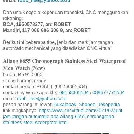
email:
robb_llee@yahoo.co.id
Dan untuk segala keperluan transaksi, CNC menggunakan
rekening:
BCA, 1950578277, an: ROBET
Mandiri, 117-006-606-606-9, an: ROBET
Berikut ini beberapa tipe, jenis dan merk jam tangan
automatic mechanical yang disediakan CNC virtual:
Ailang 8655 Chronograph Stainless Steel Waterproof
Men Watch (New)
harga: Rp 950.000
status barang: ready
contact person: ROBET (08158305534)
contact by Whatsapp, klik:
08158305534
/
089677775534
email:
robb_llee@yahoo.co.id
pesan barang ini lewat:
Bukalapak
,
Shopee
,
Tokopedia
link lengkapnya:
https://www.cncvirtual.com/2021/02/jual-
jam-tangan-automatic-pria-ailang-8655-chronograph-
stainless-steel-waterproof.html