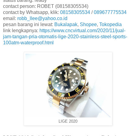
status barang: ready
contact person: ROBET (08158305534)
contact by Whatsapp, klik:
08158305534
/
089677775534
email:
robb_llee@yahoo.co.id
pesan barang ini lewat:
Bukalapak
,
Shopee
,
Tokopedia
link lengkapnya:
https://www.cncvirtual.com/2020/11/jual-
jam-tangan-pria-otomatis-lige-2020-stainless-steel-sports-
100atm-waterproof.html
LIGE 2020