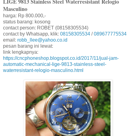
LIGE 9813 Stainless Steel Waterresistant Relogio
Masculino
harga: Rp 800.000,-
status barang: kosong
contact person: ROBET (08158305534)
contact by Whatsapp, klik:
08158305534
/
089677775534
email:
robb_llee@yahoo.co.id
pesan barang ini lewat:
link lengkapnya:
https://cncphoneshop.blogspot.co.id/2017/11/jual-jam-
automatic-mechanical-lige-9813-stainless-steel-
waterresistant-relogio-masculino.html