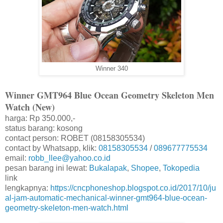
Winner 340
Winner GMT964 Blue Ocean Geometry Skeleton Men
Watch (New)
harga: Rp 350.000,-
status barang: kosong
contact person: ROBET (08158305534)
contact by Whatsapp, klik:
08158305534
/
089677775534
email:
robb_llee@yahoo.co.id
pesan barang ini lewat:
Bukalapak
,
Shopee
,
Tokopedia
link
lengkapnya:
https://cncphoneshop.blogspot.co.id/2017/10/ju
al-jam-automatic-mechanical-winner-gmt964-blue-ocean-
geometry-skeleton-men-watch.html