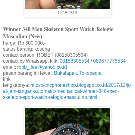
LIGE 9813
Winner 340 Men Skeleton Sport Watch Relogio
Masculino (New)
harga: Rp 300.000,-
status barang: kosong
contact person: ROBET (08158305534)
contact by Whatsapp, klik:
08158305534
/
089677775534
email:
robb_llee@yahoo.co.id
pesan barang ini lewat:
Bukalapak
,
Tokopedia
link
lengkapnya:
https://cncphoneshop.blogspot.co.id/2017/12/ju
al-jam-tangan-automatic-mechanical-winner-340-men-
skeleton-sport-watch-relogio-masculino.html