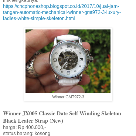
link lengkapnya:
https://cncphoneshop.blogspot.co.id/2017/10/jual-jam-
tangan-automatic-mechanical-winner-gmt972-3-luxury-
ladies-white-simple-skeleton.html
Winner GMT972-3
Winner JX005 Classic Date Self Winding Skeleton
Black Leater Strap (New)
harga: Rp 400.000,-
status barang: kosong