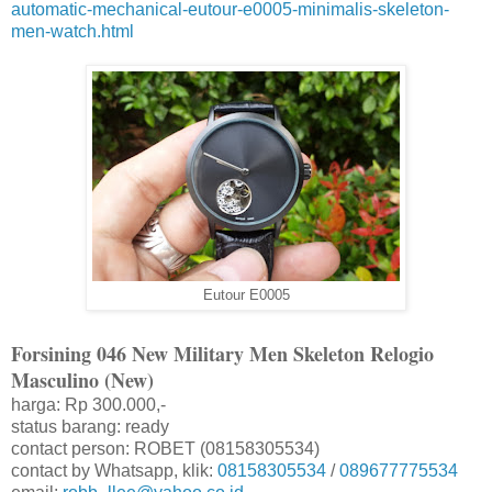
automatic-mechanical-eutour-e0005-minimalis-skeleton-
men-watch.html
Eutour E0005
Forsining 046 New Military Men Skeleton Relogio
Masculino (New)
harga: Rp 300.000,-
status barang: ready
contact person: ROBET (08158305534)
contact by Whatsapp, klik:
08158305534
/
089677775534