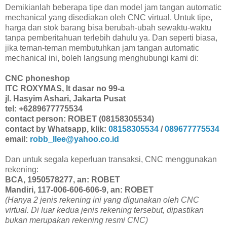
Demikianlah beberapa tipe dan model jam tangan automatic
mechanical yang disediakan oleh CNC virtual. Untuk tipe,
harga dan stok barang bisa berubah-ubah sewaktu-waktu
tanpa pemberitahuan terlebih dahulu ya. Dan seperti biasa,
jika teman-teman membutuhkan jam tangan automatic
mechanical ini, boleh langsung menghubungi kami di:
CNC phoneshop
ITC ROXYMAS, lt dasar no 99-a
jl. Hasyim Ashari, Jakarta Pusat
tel: +6289677775534
contact person: ROBET (08158305534)
contact by Whatsapp, klik:
08158305534
/
089677775534
email:
robb_llee@yahoo.co.id
Dan untuk segala keperluan transaksi, CNC menggunakan
rekening:
BCA, 1950578277, an: ROBET
Mandiri, 117-006-606-606-9, an: ROBET
(Hanya 2 jenis rekening ini yang digunakan oleh CNC
virtual. Di luar kedua jenis rekening tersebut, dipastikan
bukan merupakan rekening resmi CNC)