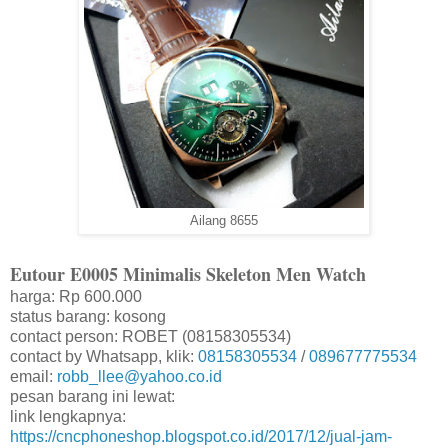
Ailang 8655
Eutour E0005 Minimalis Skeleton Men Watch
harga: Rp 600.000
status barang: kosong
contact person: ROBET (08158305534)
contact by Whatsapp, klik:
08158305534
/
089677775534
email:
robb_llee@yahoo.co.id
pesan barang ini lewat:
link lengkapnya:
https://cncphoneshop.blogspot.co.id/2017/12/jual-jam-