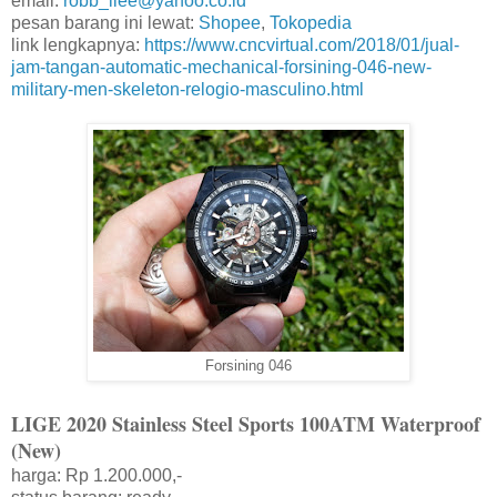
email:
robb_llee@yahoo.co.id
pesan barang ini lewat:
Shopee
,
Tokopedia
link lengkapnya:
https://www.cncvirtual.com/2018/01/jual-
jam-tangan-automatic-mechanical-forsining-046-new-
military-men-skeleton-relogio-masculino.html
Forsining 046
LIGE 2020 Stainless Steel Sports 100ATM Waterproof
(New)
harga: Rp 1.200.000,-