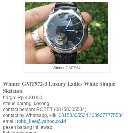
Winner GMT964
Winner GMT972-3 Luxury Ladies White Simple
Skeleton
harga: Rp 400.000,-
status barang: kosong
contact person: ROBET (08158305534)
contact by Whatsapp, klik:
08158305534
/
089677775534
email:
robb_llee@yahoo.co.id
pesan barang ini lewat: