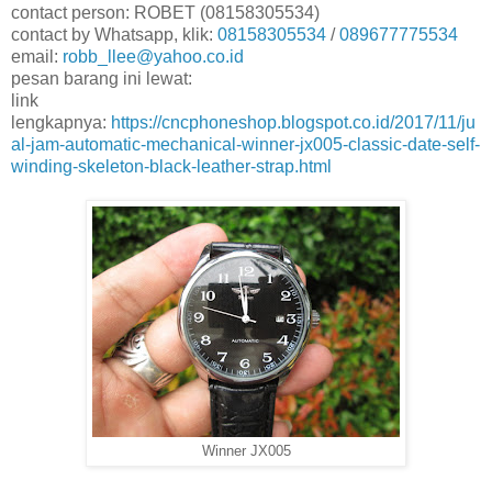
contact person: ROBET (08158305534)
contact by Whatsapp, klik:
08158305534
/
089677775534
email:
robb_llee@yahoo.co.id
pesan barang ini lewat:
link
lengkapnya:
https://cncphoneshop.blogspot.co.id/2017/11/ju
al-jam-automatic-mechanical-winner-jx005-classic-date-self-
winding-skeleton-black-leather-strap.html
Winner JX005