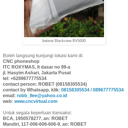
baterai Blackview BV5000
Boleh langsung kunjungi lokasi kami di:
CNC phoneshop
ITC ROXYMAS, lt dasar no 99-a
jl. Hasyim Ashari, Jakarta Pusat
tel: +6289677775534
contact person: ROBET (08158305534)
contact by Whatsapp, klik:
08158305534
/
089677775534
email:
robb_llee@yahoo.co.id
web:
www.cncvirtual.com
Untuk segala keperluan transaksi:
BCA, 1950578277, an: ROBET
Mandiri, 117-006-606-606-9, an: ROBET