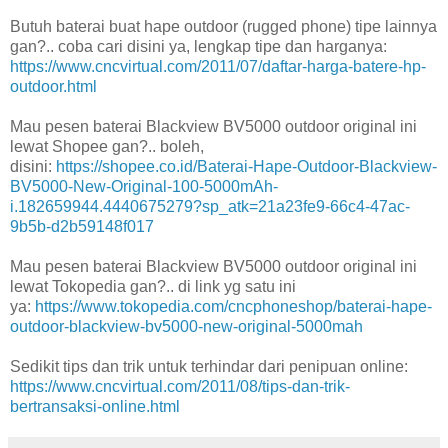
Butuh baterai buat hape outdoor (rugged phone) tipe lainnya
gan?.. coba cari disini ya, lengkap tipe dan harganya:
https://www.cncvirtual.com/2011/07/daftar-harga-batere-hp-
outdoor.html
Mau pesen baterai Blackview BV5000 outdoor original ini
lewat Shopee gan?.. boleh,
disini:
https://shopee.co.id/Baterai-Hape-Outdoor-Blackview-
BV5000-New-Original-100-5000mAh-
i.182659944.4440675279?sp_atk=21a23fe9-66c4-47ac-
9b5b-d2b59148f017
Mau pesen baterai Blackview BV5000 outdoor original ini
lewat Tokopedia gan?.. di link yg satu ini
ya:
https://www.tokopedia.com/cncphoneshop/baterai-hape-
outdoor-blackview-bv5000-new-original-5000mah
Sedikit tips dan trik untuk terhindar dari penipuan online:
https://www.cncvirtual.com/2011/08/tips-dan-trik-
bertransaksi-online.html