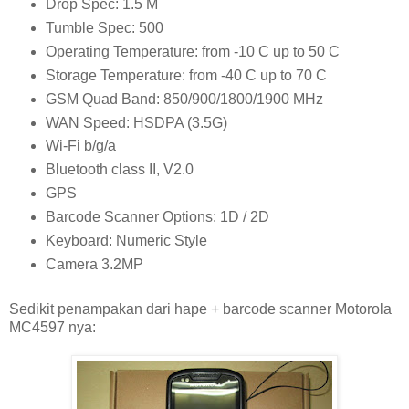
Drop Spec: 1.5 M
Tumble Spec: 500
Operating Temperature: from -10 C up to 50 C
Storage Temperature: from -40 C up to 70 C
GSM Quad Band: 850/900/1800/1900 MHz
WAN Speed: HSDPA (3.5G)
Wi-Fi b/g/a
Bluetooth class II, V2.0
GPS
Barcode Scanner Options: 1D / 2D
Keyboard: Numeric Style
Camera 3.2MP
Sedikit penampakan dari hape + barcode scanner Motorola
MC4597 nya: