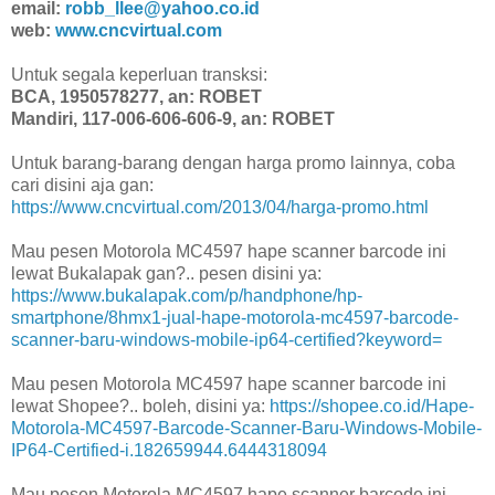
email:
robb_llee@yahoo.co.id
web:
www.cncvirtual.com
Untuk segala keperluan transksi:
BCA, 1950578277, an: ROBET
Mandiri, 117-006-606-606-9, an: ROBET
Untuk barang-barang dengan harga promo lainnya, coba
cari disini aja gan:
https://www.cncvirtual.com/2013/04/harga-promo.html
Mau pesen Motorola MC4597 hape scanner barcode ini
lewat Bukalapak gan?.. pesen disini ya:
https://www.bukalapak.com/p/handphone/hp-
smartphone/8hmx1-jual-hape-motorola-mc4597-barcode-
scanner-baru-windows-mobile-ip64-certified?keyword=
Mau pesen Motorola MC4597 hape scanner barcode ini
lewat Shopee?.. boleh, disini ya:
https://shopee.co.id/Hape-
Motorola-MC4597-Barcode-Scanner-Baru-Windows-Mobile-
IP64-Certified-i.182659944.6444318094
Mau pesen Motorola MC4597 hape scanner barcode ini