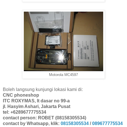
Motorola MC4597
Boleh langsung kunjungi lokasi kami di:
CNC phoneshop
ITC ROXYMAS, lt dasar no 99-a
jl. Hasyim Ashari, Jakarta Pusat
tel: +6289677775534
contact person: ROBET (08158305534)
contact by Whatsapp, klik:
08158305534
/
089677775534