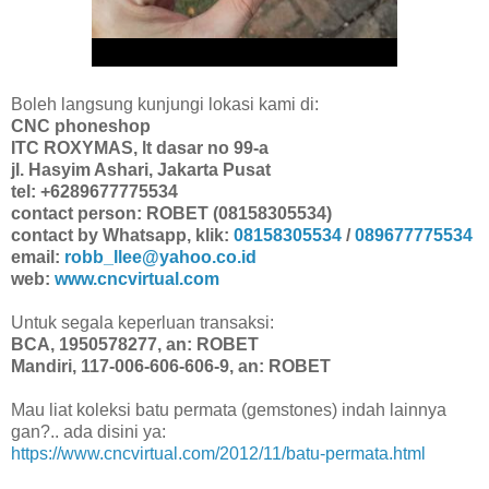
Boleh langsung kunjungi lokasi kami di:
CNC phoneshop
ITC ROXYMAS, lt dasar no 99-a
jl. Hasyim Ashari, Jakarta Pusat
tel: +6289677775534
contact person: ROBET (08158305534)
contact by Whatsapp, klik:
08158305534
/
089677775534
email:
robb_llee@yahoo.co.id
web:
www.cncvirtual.com
Untuk segala keperluan transaksi:
BCA, 1950578277, an: ROBET
Mandiri, 117-006-606-606-9, an: ROBET
Mau liat koleksi batu permata (gemstones) indah lainnya
gan?.. ada disini ya:
https://www.cncvirtual.com/2012/11/batu-permata.html