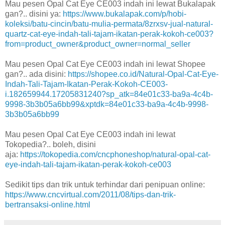
Mau pesen Opal Cat Eye CE003 indah ini lewat Bukalapak
gan?.. disini ya:
https://www.bukalapak.com/p/hobi-
koleksi/batu-cincin/batu-mulia-permata/8zrxsv-jual-natural-
quartz-cat-eye-indah-tali-tajam-ikatan-perak-kokoh-ce003?
from=product_owner&product_owner=normal_seller
Mau pesen Opal Cat Eye CE003 indah ini lewat Shopee
gan?.. ada disini:
https://shopee.co.id/Natural-Opal-Cat-Eye-
Indah-Tali-Tajam-Ikatan-Perak-Kokoh-CE003-
i.182659944.17205831240?sp_atk=84e01c33-ba9a-4c4b-
9998-3b3b05a6bb99&xptdk=84e01c33-ba9a-4c4b-9998-
3b3b05a6bb99
Mau pesen Opal Cat Eye CE003 indah ini lewat
Tokopedia?.. boleh, disini
aja:
https://tokopedia.com/cncphoneshop/natural-opal-cat-
eye-indah-tali-tajam-ikatan-perak-kokoh-ce003
Sedikit tips dan trik untuk terhindar dari penipuan online:
https://www.cncvirtual.com/2011/08/tips-dan-trik-
bertransaksi-online.html