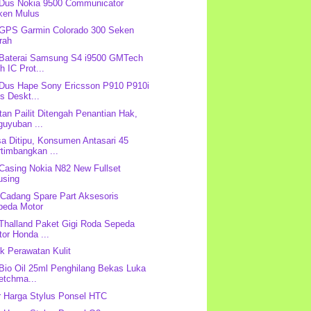
 Dus Nokia 9500 Communicator
ken Mulus
 GPS Garmin Colorado 300 Seken
rah
 Baterai Samsung S4 i9500 GMTech
h IC Prot...
 Dus Hape Sony Ericsson P910 P910i
s Deskt...
tan Pailit Ditengah Penantian Hak,
guyuban ...
a Ditipu, Konsumen Antasari 45
timbangkan ...
 Casing Nokia N82 New Fullset
using
Cadang Spare Part Aksesoris
peda Motor
 Thalland Paket Gigi Roda Sepeda
or Honda ...
k Perawatan Kulit
 Bio Oil 25ml Penghilang Bekas Luka
etchma...
r Harga Stylus Ponsel HTC