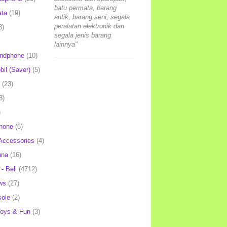
batu permata, barang
ata
(19)
antik, barang seni, segala
peralatan elektronik dan
3)
segala jenis barang
lainnya"
andphone
(10)
il (Saver)
(5)
(23)
3)
)
hone
(6)
Accessories
(4)
una
(16)
- Beli
(4712)
ws
(27)
ole
(2)
oys & Fun
(3)