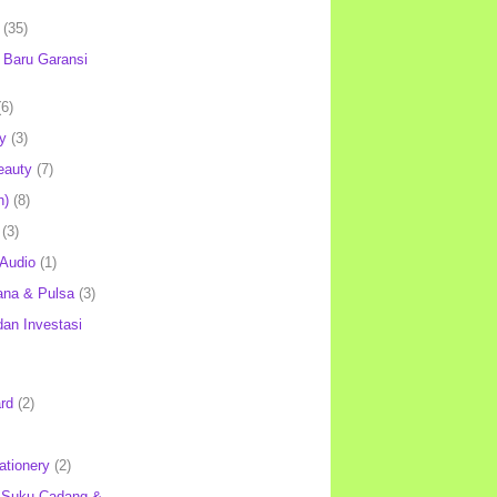
(35)
Baru Garansi
(6)
y
(3)
eauty
(7)
h)
(8)
(3)
 Audio
(1)
ana & Pulsa
(3)
an Investasi
rd
(2)
ationery
(2)
 Suku Cadang &