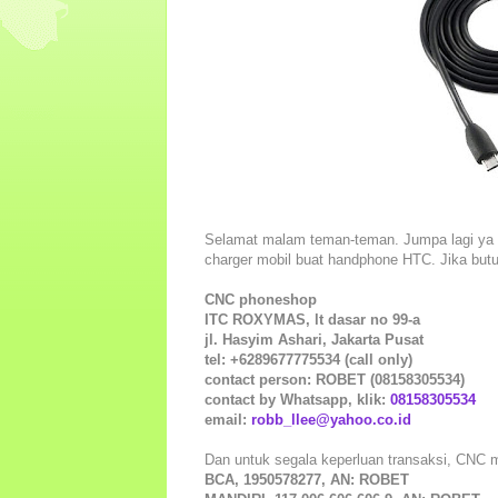
Selamat malam teman-teman. Jumpa lagi ya
charger mobil buat handphone HTC. Jika but
CNC phoneshop
ITC ROXYMAS, lt dasar no 99-a
jl. Hasyim Ashari, Jakarta Pusat
tel: +6289677775534 (call only)
contact person: ROBET (08158305534)
contact by Whatsapp, klik:
08158305534
email:
robb_llee@yahoo.co.id
Dan untuk segala keperluan transaksi, CNC 
BCA, 1950578277, AN: ROBET