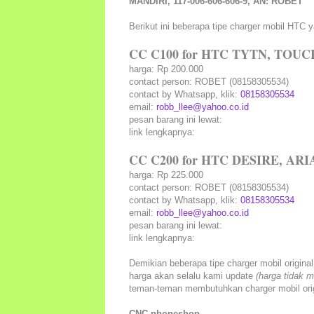
MANDIRI, 117-006-606-606-9, AN: ROBET
Berikut ini beberapa tipe charger mobil HTC
CC C100 for HTC TYTN, TOUCH
harga: Rp 200.000
contact person: ROBET (08158305534)
contact by Whatsapp, klik:
08158305534
email:
robb_llee@yahoo.co.id
pesan barang ini lewat:
link lengkapnya:
CC C200 for HTC DESIRE, ARIA
harga: Rp 225.000
contact person: ROBET (08158305534)
contact by Whatsapp, klik:
08158305534
email:
robb_llee@yahoo.co.id
pesan barang ini lewat:
link lengkapnya:
Demikian beberapa tipe charger mobil origin
harga akan selalu kami update
(harga tidak m
teman-teman membutuhkan charger mobil orig
CNC phoneshop