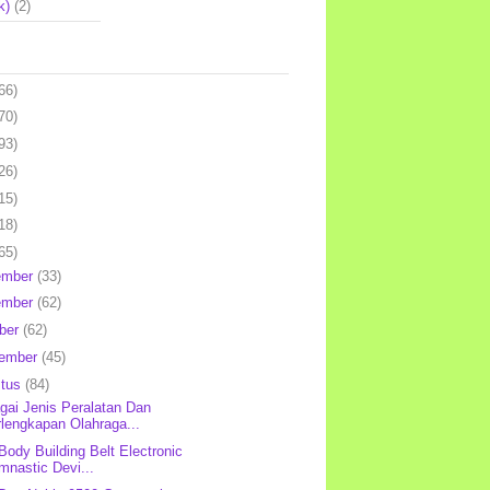
k)
(2)
66)
70)
93)
26)
15)
18)
65)
ember
(33)
ember
(62)
ber
(62)
tember
(45)
stus
(84)
gai Jenis Peralatan Dan
lengkapan Olahraga...
 Body Building Belt Electronic
mnastic Devi...