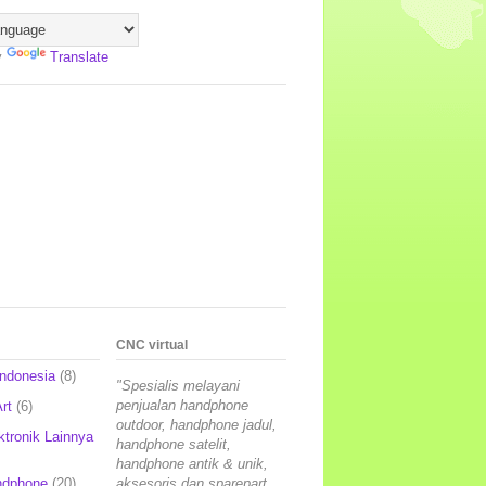
y
Translate
CNC virtual
Indonesia
(8)
"Spesialis melayani
penjualan handphone
rt
(6)
outdoor, handphone jadul,
ktronik Lainnya
handphone satelit,
handphone antik & unik,
ndphone
(20)
aksesoris dan sparepart,