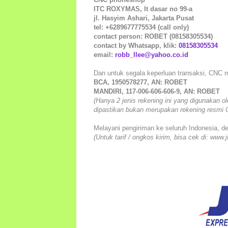
ITC ROXYMAS, lt dasar no 99-a
jl. Hasyim Ashari, Jakarta Pusat
tel: +6289677775534 (call only)
contact person: ROBET (08158305534)
contact by Whatsapp, klik:
08158305534
email:
robb_llee@yahoo.co.id
Dan untuk segala keperluan transaksi, CNC 
BCA, 1950578277, AN: ROBET
MANDIRI, 117-006-606-606-9, AN: ROBET
(Hanya 2 jenis rekening ini yang digunakan o
dipastikan bukan merupakan rekening resmi
Melayani pengiriman ke seluruh Indonesia, 
(Untuk tarif / ongkos kirim, bisa cek di: www.j