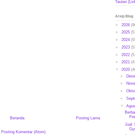
Tautan (Lin
Arsip Blog
►
2026
(9
►
2025
(5
►
2024
(5
►
2023
(5
►
2022
(5
►
2021
(4
▼
2020
(4
►
Des
►
Nov
►
Okto
►
Sep
▼
Agu
Berba
Per
Beranda
Posting Lama
Jual:
Gy
:
Posting Komentar (Atom)