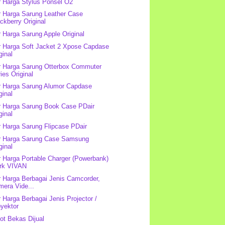
r Harga Stylus Ponsel O2
r Harga Sarung Leather Case
ckberry Original
r Harga Sarung Apple Original
r Harga Soft Jacket 2 Xpose Capdase
ginal
r Harga Sarung Otterbox Commuter
ies Original
r Harga Sarung Alumor Capdase
ginal
r Harga Sarung Book Case PDair
ginal
r Harga Sarung Flipcase PDair
r Harga Sarung Case Samsung
ginal
r Harga Portable Charger (Powerbank)
rk VIVAN
r Harga Berbagai Jenis Camcorder,
mera Vide...
r Harga Berbagai Jenis Projector /
oyektor
ot Bekas Dijual