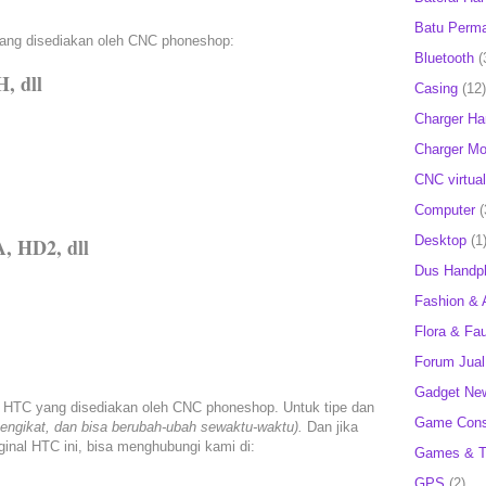
Batu Perm
 yang disediakan oleh CNC phoneshop:
Bluetooth
(
, dll
Casing
(12)
Charger H
Charger Mob
CNC virtual
Computer
(
Desktop
(1
, HD2, dll
Dus Handp
Fashion & 
Flora & Fa
Forum Jual 
Gadget Ne
al HTC yang disediakan oleh CNC phoneshop. Untuk tipe dan
Game Cons
engikat, dan bisa berubah-ubah sewaktu-waktu).
Dan jika
inal HTC ini, bisa menghubungi kami di:
Games & T
GPS
(2)