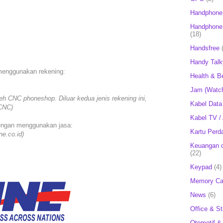
Handphone
Handphone 
(18)
Handsfree
Handy Talk
menggunakan rekening:
Health & B
Jam (Watc
leh CNC phoneshop. Diluar kedua jenis rekening ini,
Kabel Data
 CNC)
Kabel TV /
dengan menggunakan jasa:
Kartu Perd
ne.co.id)
Keuangan d
(22)
Keypad
(4)
Memory Ca
News
(6)
Office & St
Otomotif &