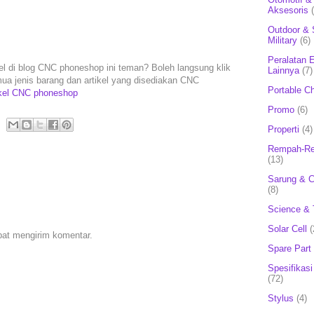
Aksesoris
Outdoor & 
Military
(6)
Peralatan E
kel di blog CNC phoneshop ini teman? Boleh langsung klik
Lainnya
(7)
emua jenis barang dan artikel yang disediakan CNC
Portable C
ikel CNC phoneshop
Promo
(6)
Properti
(4)
Rempah-Re
(13)
Sarung & 
(8)
Science & 
Solar Cell
(
pat mengirim komentar.
Spare Part
Spesifikasi
(72)
Stylus
(4)