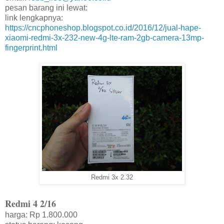
pesan barang ini lewat:
link lengkapnya:
https://cncphoneshop.blogspot.co.id/2016/12/jual-hape-
xiaomi-redmi-3x-232-new-4g-lte-ram-2gb-camera-13mp-
fingerprint.html
Redmi 3x 2.32
Redmi 4 2/16
harga: Rp 1.800.000