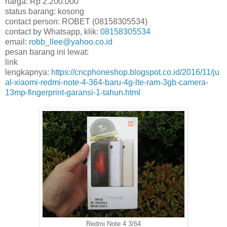
harga: Rp 2.200.000
status barang: kosong
contact person: ROBET (08158305534)
contact by Whatsapp, klik:
08158305534
email:
robb_llee@yahoo.co.id
pesan barang ini lewat:
link
lengkapnya:
https://cncphoneshop.blogspot.co.id/2016/11/ju
al-xiaomi-redmi-note-4-364-baru-4g-lte-ram-3gb-camera-
13mp-fingerprint-garansi-1-tahun.html
Redmi Note 4 3/64