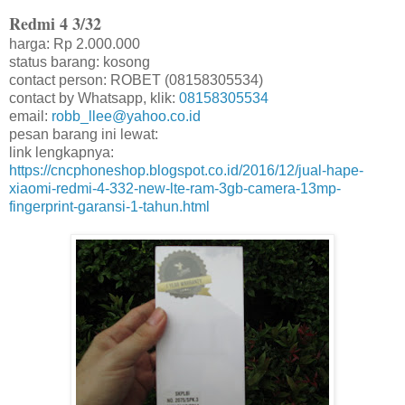
Redmi 4 3/32
harga: Rp 2.000.000
status barang: kosong
contact person: ROBET (08158305534)
contact by Whatsapp, klik:
08158305534
email:
robb_llee@yahoo.co.id
pesan barang ini lewat:
link lengkapnya:
https://cncphoneshop.blogspot.co.id/2016/12/jual-hape-
xiaomi-redmi-4-332-new-lte-ram-3gb-camera-13mp-
fingerprint-garansi-1-tahun.html