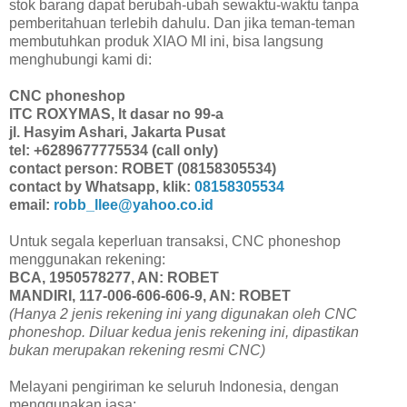
stok barang dapat berubah-ubah sewaktu-waktu tanpa
pemberitahuan terlebih dahulu. Dan jika teman-teman
membutuhkan produk XIAO MI ini, bisa langsung
menghubungi kami di:
CNC phoneshop
ITC ROXYMAS, lt dasar no 99-a
jl. Hasyim Ashari, Jakarta Pusat
tel: +6289677775534 (call only)
contact person: ROBET (08158305534)
contact by Whatsapp, klik:
08158305534
email:
robb_llee@yahoo.co.id
Untuk segala keperluan transaksi, CNC phoneshop
menggunakan rekening:
BCA, 1950578277, AN: ROBET
MANDIRI, 117-006-606-606-9, AN: ROBET
(Hanya 2 jenis rekening ini yang digunakan oleh CNC
phoneshop. Diluar kedua jenis rekening ini, dipastikan
bukan merupakan rekening resmi CNC)
Melayani pengiriman ke seluruh Indonesia, dengan
menggunakan jasa: