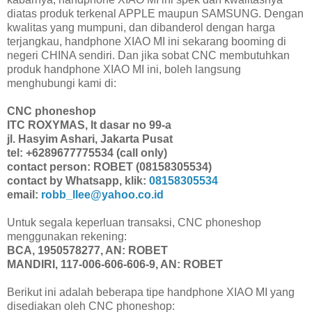
diatas produk terkenal APPLE maupun SAMSUNG. Dengan
kwalitas yang mumpuni, dan dibanderol dengan harga
terjangkau, handphone XIAO MI ini sekarang booming di
negeri CHINA sendiri. Dan jika sobat CNC membutuhkan
produk handphone XIAO MI ini, boleh langsung
menghubungi kami di:
CNC phoneshop
ITC ROXYMAS, lt dasar no 99-a
jl. Hasyim Ashari, Jakarta Pusat
tel: +6289677775534 (call only)
contact person: ROBET (08158305534)
contact by Whatsapp, klik:
08158305534
email:
robb_llee@yahoo.co.id
Untuk segala keperluan transaksi, CNC phoneshop
menggunakan rekening:
BCA, 1950578277, AN: ROBET
MANDIRI, 117-006-606-606-9, AN: ROBET
Berikut ini adalah beberapa tipe handphone XIAO MI yang
disediakan oleh CNC phoneshop: