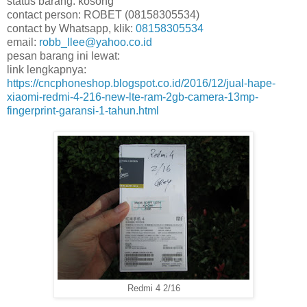
status barang: kosong
contact person: ROBET (08158305534)
contact by Whatsapp, klik:
08158305534
email:
robb_llee@yahoo.co.id
pesan barang ini lewat:
link lengkapnya:
https://cncphoneshop.blogspot.co.id/2016/12/jual-hape-
xiaomi-redmi-4-216-new-lte-ram-2gb-camera-13mp-
fingerprint-garansi-1-tahun.html
Redmi 4 2/16