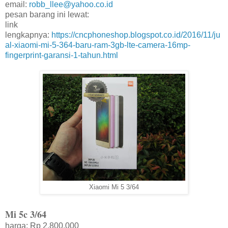
email:
robb_llee@yahoo.co.id
pesan barang ini lewat:
link
lengkapnya:
https://cncphoneshop.blogspot.co.id/2016/11/ju
al-xiaomi-mi-5-364-baru-ram-3gb-lte-camera-16mp-
fingerprint-garansi-1-tahun.html
Xiaomi Mi 5 3/64
Mi 5c 3/64
harga: Rp 2.800.000