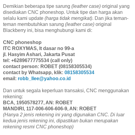
Demikian beberapa tipe sarung
(leather case)
original yang
disediakan CNC phoneshop. Untuk tipe dan harga akan
selalu kami update
(harga tidak mengikat)
. Dan jika teman-
teman membutuhkan sarung
(leather case)
original
Blackberry ini, bisa menghubungi kami di:
CNC phoneshop
ITC ROXYMAS, lt dasar no 99-a
jl. Hasyim Ashari, Jakarta Pusat
tel: +6289677775534 (call only)
contact person: ROBET (08158305534)
contact by Whatsapp, klik:
08158305534
email:
robb_llee@yahoo.co.id
Dan untuk segala keperluan transaksi, CNC menggunakan
rekening:
BCA, 1950578277, AN: ROBET
MANDIRI, 117-006-606-606-9, AN: ROBET
(Hanya 2 jenis rekening ini yang digunakan CNC. Di luar
kedua jenis rekening ini, dipastikan bukan merupakan
rekening resmi CNC phoneshop)