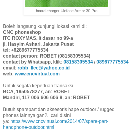
board charger Ulefone Armor 30 Pro
Boleh langsung kunjungi lokasi kami di:
CNC phoneshop
ITC ROXYMAS, lt dasar no 99-a
jl. Hasyim Ashari, Jakarta Pusat
tel: +6289677775534
contact person: ROBET (08158305534)
contact by Whatsapp, klik:
08158305534
/
089677775534
email:
robb_llee@yahoo.co.id
web:
www.cncvirtual.com
Untuk segala keperluan transaksi:
BCA, 1950578277, an: ROBET
Mandiri, 117-006-606-606-9, an: ROBET
Butuh sparepart dan aksesoris hape outdoor / rugged
phones lainnya gan?.. cari disini
ya:
https://www.cncvirtual.com/2014/07/spare-part-
handphone-outdoor.html