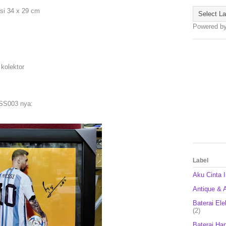
si 34 x 29 cm
Powered b
kolektor
MSS003 nya:
Label
Aku Cinta 
Antique & A
Baterai Ele
(2)
Baterai Ha