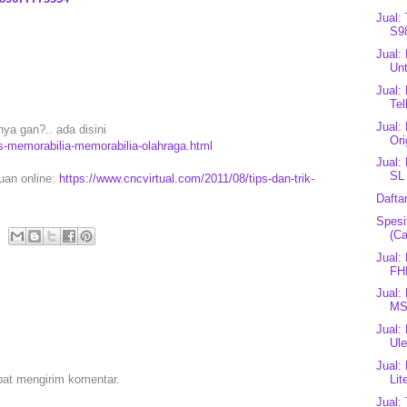
Jual:
S98
Jual
Unt
Jual:
Tel
Jual:
nya gan?.. ada disini
Ori
s-memorabilia-memorabilia-olahraga.html
Jual:
SL
puan online:
https://www.cncvirtual.com/2011/08/tips-dan-trik-
Dafta
Spesi
(Ca
Jual
FH
Jual:
MS
Jual:
Ule
Jual:
pat mengirim komentar.
Lit
Jual: