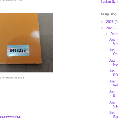
ionel Messi MSS003
Tautan (Lin
Arsip Blog
►
2026
(9
▼
2025
(5
▼
Des
Jual:
Giw
Jual:
Ori
Jual:
New
Jual
RO
ionel Messi MSS003
Jual:
Vol
Jual:
8+ 
Jual:
Sil
Jual:
Sar
89677775534