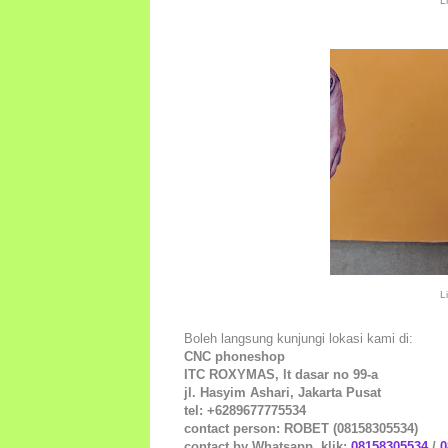
L
L
Boleh langsung kunjungi lokasi kami di:
CNC phoneshop
ITC ROXYMAS, lt dasar no 99-a
jl. Hasyim Ashari, Jakarta Pusat
tel: +6289677775534
contact person: ROBET (08158305534)
contact by Whatsapp, klik:
08158305534
/
0