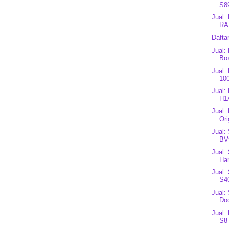
S89
Jual:
RA
Dafta
Jual:
Bo
Jual:
100
Jual:
H1
Jual:
Ori
Jual:
BV
Jual:
Han
Jual:
S40
Jual:
Do
Jual:
S8