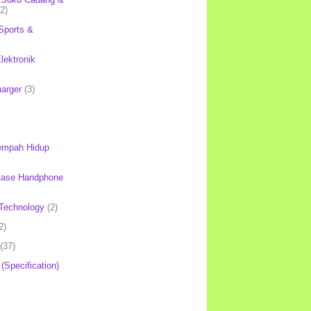
(2)
Sports &
lektronik
harger
(3)
mpah Hidup
Case Handphone
Technology
(2)
2)
(37)
 (Specification)