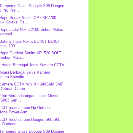
 Tempered Glass Doogee S98 Doogee
 Pro Pre...
: Hape Rusak Sonim XP7 XP7700
uk Koleksi Pa...
 Hape Jadul Nokia 2100 Seken Mulus
komsel ...
 Baterai Hape Nokia BL-4CT BL4CT
ginal 100...
 Hape Outdoor Sonim XP1520 BOLT
 Seken Mulu...
r Harga Berbagai Jenis Kamera CCTV
fikasi Berbagai Jenis Kamera
mera Specific...
: Kamera CCTV Mini XIHANCAM 5MP
D Smart Came...
 Foto Bertandatangan Lionel Messi
S003 Sert...
 LCD Touchscreen Hp Outdoor
fone Power Arm...
 LCD Touchscreen Doogee S60 S60
e Outdoor ...
 Tempered Glass Doogee S89 Doogee