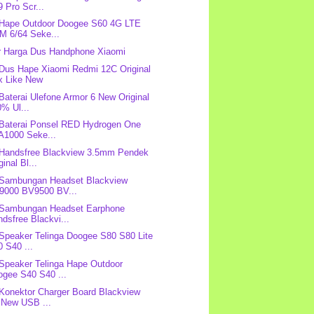
 Pro Scr...
 Hape Outdoor Doogee S60 4G LTE
M 6/64 Seke...
r Harga Dus Handphone Xiaomi
 Dus Hape Xiaomi Redmi 12C Original
x Like New
 Baterai Ulefone Armor 6 New Original
% Ul...
 Baterai Ponsel RED Hydrogen One
A1000 Seke...
 Handsfree Blackview 3.5mm Pendek
ginal Bl...
 Sambungan Headset Blackview
9000 BV9500 BV...
 Sambungan Headset Earphone
dsfree Blackvi...
 Speaker Telinga Doogee S80 S80 Lite
 S40 ...
 Speaker Telinga Hape Outdoor
ogee S40 S40 ...
 Konektor Charger Board Blackview
 New USB ...