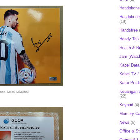
Handphone
Handphone 
(18)
Handsfree
Handy Talk
Health & B
Jam (Watc
Kabel Data
Kabel TV /
Kartu Perd
Keuangan d
ionel Messi MSS003
(22)
Keypad
(4)
Memory Ca
News
(6)
Office & St
Otomotif &