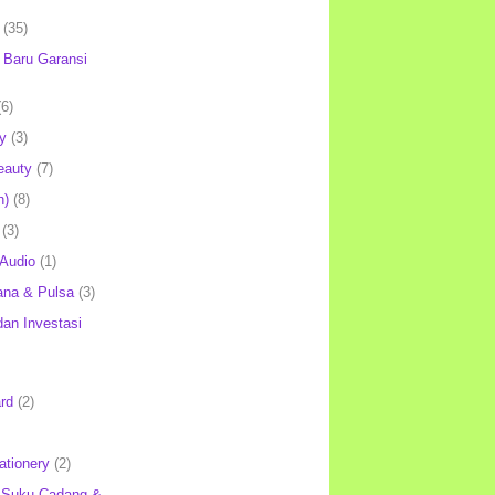
(35)
Baru Garansi
(6)
y
(3)
eauty
(7)
h)
(8)
(3)
 Audio
(1)
ana & Pulsa
(3)
an Investasi
rd
(2)
ationery
(2)
 Suku Cadang &