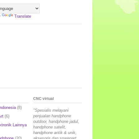
y
Translate
CNC virtual
Indonesia
(8)
"Spesialis melayani
penjualan handphone
rt
(6)
outdoor, handphone jadul,
ktronik Lainnya
handphone satelit,
handphone antik & unik,
ndphone
(20)
aksesoris dan sparepart,