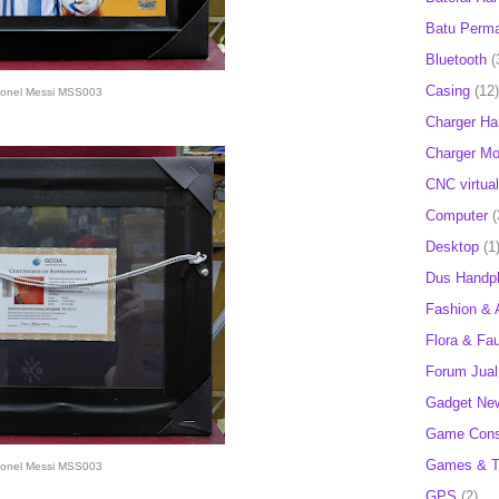
Batu Perm
Bluetooth
(
Casing
(12)
ionel Messi MSS003
Charger H
Charger Mob
CNC virtual
Computer
(
Desktop
(1
Dus Handp
Fashion & 
Flora & Fa
Forum Jual 
Gadget Ne
Game Cons
Games & T
ionel Messi MSS003
GPS
(2)