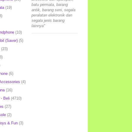
batu permata, barang
ata
(19)
antik, barang seni, segala
peralatan elektronik dan
3)
segala jenis barang
lainnya"
andphone
(10)
il (Saver)
(5)
(23)
3)
)
hone
(6)
Accessories
(4)
una
(16)
- Beli
(4710)
ws
(27)
ole
(2)
oys & Fun
(3)