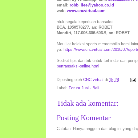
email:
robb_llee@yahoo.co.id
web:
www.cncvirtual.com
ntuk segala keperluan transaksi:
BCA, 1950578277, an: ROBET
Mandiri, 117-006-606-606-9, an: ROBET
Mau liat koleksi sports memorabilia kami lain
ya:
https://www.cncvirtual.com/2018/07/sport
Sedikit tips dan trik untuk terhindar dari peni
bertransaksi-online.html
Diposting oleh
CNC virtual
di
15.28
Label:
Forum Jual - Beli
Tidak ada komentar:
Posting Komentar
Catatan: Hanya anggota dari blog ini yang da