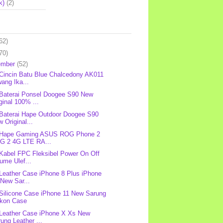
k)
(2)
62)
70)
ember
(52)
 Cincin Batu Blue Chalcedony AK011
ang Ika...
 Baterai Ponsel Doogee S90 New
ginal 100% ...
 Baterai Hape Outdoor Doogee S90
 Original...
: Hape Gaming ASUS ROG Phone 2
G 2 4G LTE RA...
 Kabel FPC Fleksibel Power On Off
ume Ulef...
 Leather Case iPhone 8 Plus iPhone
New Sar...
 Silicone Case iPhone 11 New Sarung
ikon Case
 Leather Case iPhone X Xs New
ung Leather ...