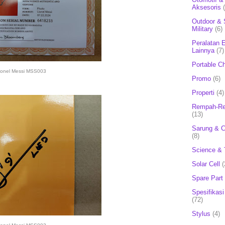
Aksesoris
Outdoor & 
Military
(6)
Peralatan E
Lainnya
(7)
Portable C
ionel Messi MSS003
Promo
(6)
Properti
(4)
Rempah-Re
(13)
Sarung & 
(8)
Science & 
Solar Cell
(
Spare Part
Spesifikasi
(72)
Stylus
(4)