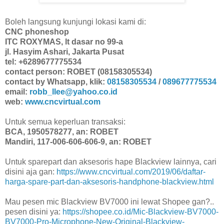
Boleh langsung kunjungi lokasi kami di:
CNC phoneshop
ITC ROXYMAS, lt dasar no 99-a
jl. Hasyim Ashari, Jakarta Pusat
tel: +6289677775534
contact person: ROBET (08158305534)
contact by Whatsapp, klik:
08158305534
/
089677775534
email:
robb_llee@yahoo.co.id
web:
www.cncvirtual.com
Untuk semua keperluan transaksi:
BCA, 1950578277, an: ROBET
Mandiri, 117-006-606-606-9, an: ROBET
Untuk sparepart dan aksesoris hape Blackview lainnya, cari
disini aja gan:
https://www.cncvirtual.com/2019/06/daftar-
harga-spare-part-dan-aksesoris-handphone-blackview.html
Mau pesen mic Blackview BV7000 ini lewat Shopee gan?..
pesen disini ya:
https://shopee.co.id/Mic-Blackview-BV7000-
BV7000-Pro-Microphone-New-Original-Blackview-