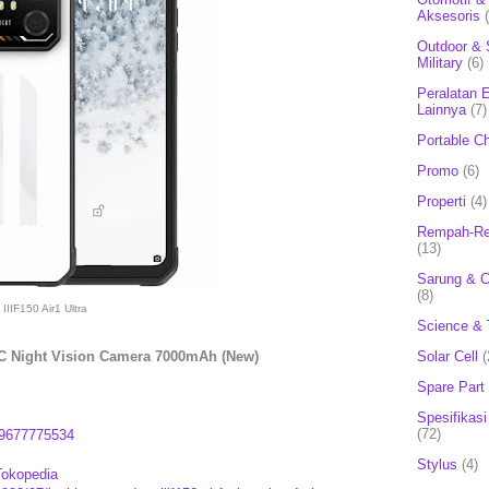
Aksesoris
Outdoor & 
Military
(6)
Peralatan E
Lainnya
(7)
Portable C
Promo
(6)
Properti
(4)
Rempah-Re
(13)
Sarung & 
(8)
IIIF150 Air1 Ultra
Science & 
Solar Cell
(
FC Night Vision Camera 7000mAh (New)
Spare Part
Spesifikasi
(72)
9677775534
Stylus
(4)
Tokopedia