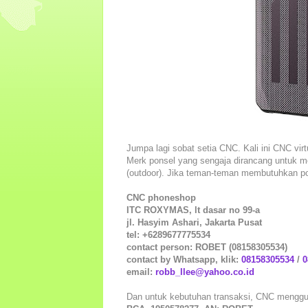
Jumpa lagi sobat setia CNC. Kali ini CNC virt
Merk ponsel yang sengaja dirancang untuk me
(outdoor). Jika teman-teman membutuhkan pon
CNC phoneshop
ITC ROXYMAS, lt dasar no 99-a
jl. Hasyim Ashari, Jakarta Pusat
tel: +6289677775534
contact person: ROBET (08158305534)
contact by Whatsapp, klik:
08158305534
/
0
email:
robb_llee@yahoo.co.id
Dan untuk kebutuhan transaksi, CNC menggu