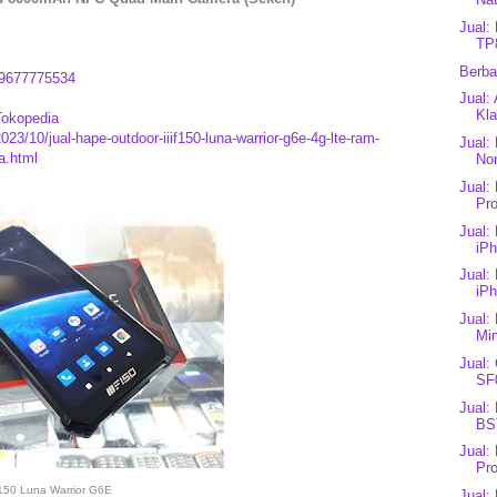
Jual:
TP8
Berba
9677775534
Jual:
Kla
Tokopedia
23/10/jual-hape-outdoor-iiif150-luna-warrior-g6e-4g-lte-ram-
Jual:
a.html
Nor
Jual:
Pro
Jual:
iPh
Jual:
iPh
Jual:
Min
Jual:
SF0
Jual:
BS
Jual:
Pro
F150 Luna Warrior G6E
Jual: