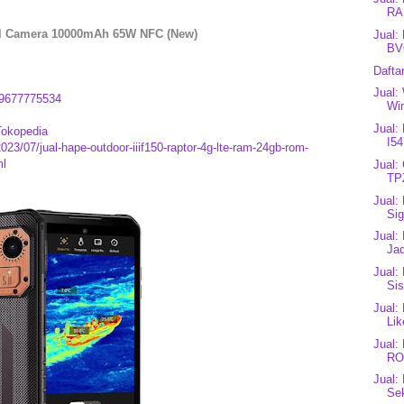
RA
al Camera 10000mAh 65W NFC (New)
Jual:
BV
Dafta
Jual:
9677775534
Wir
Jual:
Tokopedia
I54
023/07/jual-hape-outdoor-iiif150-raptor-4g-lte-ram-24gb-rom-
ml
Jual:
TP
Jual:
Sig
Jual:
Ja
Jual:
Sis
Jual:
Lik
Jual
RO
Jual:
Se