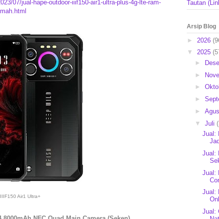
23/07/jual-hape-outdoor-iiif150-air1-ultra-plus-4g-lte-ram-
Tautan (Lin
0mah.html
Arsip Blog
►
2026
(9
▼
2025
(5
►
Des
►
Nov
►
Okto
►
Sep
►
Agu
▼
Juli
Jual:
Jad
Jual:
Se
Jual:
Co
Jual:
IIIF150 Air1 Ultra+
On
Jual:
64 8000mAh NFC Quad Main Camera (Seken)
Nat