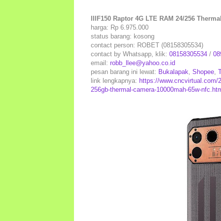
IIIF150 Raptor 4G LTE RAM 24/256 Therm
harga: Rp 6.975.000
status barang: kosong
contact person: ROBET (08158305534)
contact by Whatsapp, klik:
08158305534
/
08
email:
robb_llee@yahoo.co.id
pesan barang ini lewat:
Bukalapak
,
Shopee
,
link lengkapnya:
https://www.cncvirtual.com/2
256gb-thermal-camera-10000mah-65w-nfc.ht