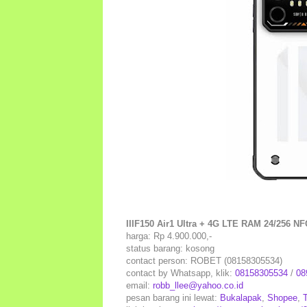
IIIF150 Air1 Ultra + 4G LTE RAM 24/256 N
harga: Rp 4.900.000,-
status barang: kosong
contact person: ROBET (08158305534)
contact by Whatsapp, klik:
08158305534
/
08
email:
robb_llee@yahoo.co.id
pesan barang ini lewat:
Bukalapak
,
Shopee
,