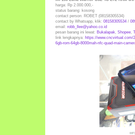
harga: Rp 2.000.000,-
status barang: kosong
contact person: ROBET (08158305534)
contact by Whatsapp, klik:
08158305534
/
08
email:
robb_llee@yahoo.co.id
pesan barang ini lewat:
Bukalapak
,
Shopee
,
link lengkapnya:
https://www.cncvirtual.com/20
6gb-rom-64gb-8000mah-nfc-quad-main-camer
III