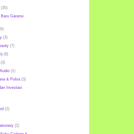
(35)
Baru Garansi
(6)
y
(3)
eauty
(7)
h)
(8)
(3)
 Audio
(1)
ana & Pulsa
(3)
an Investasi
rd
(2)
ationery
(2)
 Suku Cadang &