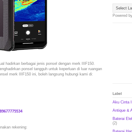
Powered b
ual hadirkan berbagai jenis ponsel dengan merk IIIF150.
nghadirkan ponsel tangguh untuk keperluan di luar ruangan
sel merk IIIF150 ini, boleh langsung hubungi kami di:
Label
Aku Cinta 
Antique & A
89677775534
Baterai Ele
(2)
nakan rekening:
Baterai Ha