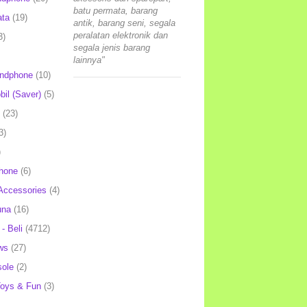
batu permata, barang
ata
(19)
antik, barang seni, segala
peralatan elektronik dan
3)
segala jenis barang
lainnya"
andphone
(10)
il (Saver)
(5)
(23)
3)
)
hone
(6)
Accessories
(4)
una
(16)
- Beli
(4712)
ws
(27)
ole
(2)
oys & Fun
(3)