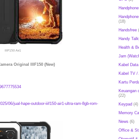
Handphone
Handphone 
(18)
Handsfree
Handy Talk
Health & B
IIIF150 Air1
Jam (Watc
Camera Original IIIF150 (New)
Kabel Data
Kabel TV /
Kartu Perd
9677775534
Keuangan d
(22)
025/06/jual-hape-outdoor-iiif150-air1-ultra-ram-8gb-rom-
Keypad
(4)
Memory Ca
News
(6)
Office & St
Otomotif &