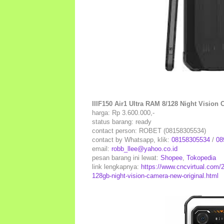
IIIF150 Air1 Ultra RAM 8/128 Night Vision 
harga: Rp 3.600.000,-
status barang: ready
contact person: ROBET (08158305534)
contact by Whatsapp, klik:
08158305534
/
08
email:
robb_llee@yahoo.co.id
pesan barang ini lewat:
Shopee
,
Tokopedia
link lengkapnya:
https://www.cncvirtual.com/2
128gb-night-vision-camera-new-original.html