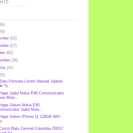
k)
(2)
66)
70)
ember
(52)
ember
(57)
ber
(65)
tember
(36)
stus
(41)
(32)
 Batu Permata Liontin Natural Jadeite
e Ty...
 Hape Jadul Nokia E90 Communicator
ken Mulu...
 Hape Seken Nokia E90
mmunicator Jadul Mulu...
 Hape Seken iPhone 11 128GB WiFi
ly
 Cincin Batu Zamrud Columbia ZR017
ural Gr...