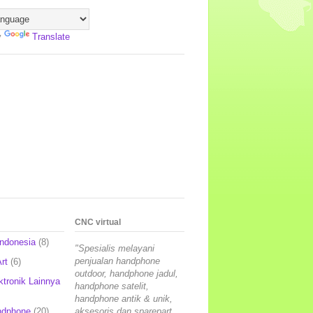
y
Translate
CNC virtual
Indonesia
(8)
"Spesialis melayani
penjualan handphone
rt
(6)
outdoor, handphone jadul,
ktronik Lainnya
handphone satelit,
handphone antik & unik,
ndphone
(20)
aksesoris dan sparepart,