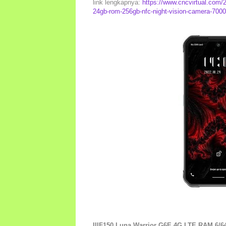
link lengkapnya:
https://www.cncvirtual.com/20
24gb-rom-256gb-nfc-night-vision-camera-700
IIIF150 Luna Warrior G6E 4G LTE RAM 6/