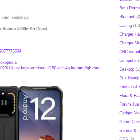
Batu Perm
Bluetooth
(
ng kami sediakan:
Casing
(12)
ch Baterai 5000mAh (New)
Charger H
Charger Mob
9677775534
CNC virtual
Computer
(
Tokopedia
023/11/jual-hape-outdoor-iiif150-air1-4g-lte-ram-6gb-rom-
Desktop
(1
Dus Handp
Fashion & 
Flora & Fa
Forum Jual 
Gadget Ne
Game Cons
Games & T
GPS
(2)