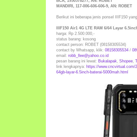
BCA, 1950578277, AN: ROBET
MANDIRI, 117-006-606-606-9, AN: ROBET
Berikut ini beberapa jenis ponsel IIIF150 ya
IIIF150 Air1 4G LTE RAM 6/64 Layar 6.5in
harga: Rp 2.500.000,-
status barang: kosong
contact person: ROBET (08158305534)
contact by Whatsapp, klik:
08158305534
/
08
email:
robb_llee@yahoo.co.id
pesan barang ini lewat:
Bukalapak
,
Shopee
,
link lengkapnya:
https://www.cncvirtual.com/2
64gb-layar-6.5inch-baterai-5000mah.html