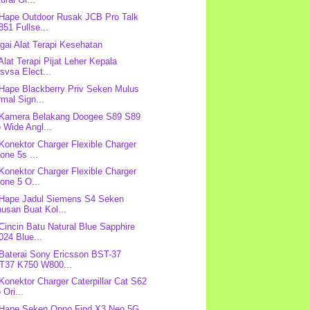
 Hape Outdoor Rusak JCB Pro Talk
51 Fullse...
gai Alat Terapi Kesehatan
 Alat Terapi Pijat Leher Kepala
svsa Elect...
 Hape Blackberry Priv Seken Mulus
mal Sign...
 Kamera Belakang Doogee S89 S89
 Wide Angl...
 Konektor Charger Flexible Charger
one 5s ...
 Konektor Charger Flexible Charger
one 5 O...
 Hape Jadul Siemens S4 Seken
usan Buat Kol...
 Cincin Batu Natural Blue Sapphire
24 Blue...
 Baterai Sony Ericsson BST-37
T37 K750 W800...
 Konektor Charger Caterpillar Cat S62
 Ori...
 Hape Seken Oppo Find X3 Neo 5G