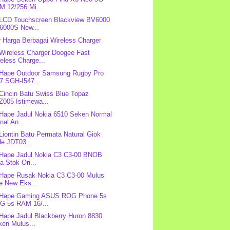
M 12/256 Mi...
 LCD Touchscreen Blackview BV6000
6000S New...
r Harga Berbagai Wireless Charger
 Wireless Charger Doogee Fast
eless Charge...
 Hape Outdoor Samsung Rugby Pro
7 SGH-I547...
 Cincin Batu Swiss Blue Topaz
Z005 Istimewa...
 Hape Jadul Nokia 6510 Seken Normal
nal An...
 Liontin Batu Permata Natural Giok
de JDT03...
 Hape Jadul Nokia C3 C3-00 BNOB
a Stok Ori...
 Hape Rusak Nokia C3 C3-00 Mulus
e New Eks...
: Hape Gaming ASUS ROG Phone 5s
G 5s RAM 16/...
 Hape Jadul Blackberry Huron 8830
ken Mulus...