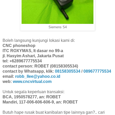
Siemens S4
Boleh langsung kunjungi lokasi kami di:
CNC phoneshop
ITC ROXYMAS, lt dasar no 99-a
jl. Hasyim Ashari, Jakarta Pusat
tel: +6289677775534
contact person: ROBET (08158305534)
contact by Whatsapp, klik:
08158305534
/
089677775534
email:
robb_llee@yahoo.co.id
web:
www.cncvirtual.com
Untuk segala keperluan transaksi:
BCA, 1950578277, an: ROBET
Mandiri, 117-006-606-606-9, an: ROBET
Butuh hape rusak buat kanibalan tipe lainnya gan?.. cari