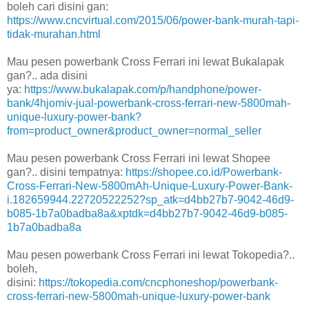
boleh cari disini gan:
https://www.cncvirtual.com/2015/06/power-bank-murah-tapi-
tidak-murahan.html
Mau pesen powerbank Cross Ferrari ini lewat Bukalapak
gan?.. ada disini
ya:
https://www.bukalapak.com/p/handphone/power-
bank/4hjomiv-jual-powerbank-cross-ferrari-new-5800mah-
unique-luxury-power-bank?
from=product_owner&product_owner=normal_seller
Mau pesen powerbank Cross Ferrari ini lewat Shopee
gan?.. disini tempatnya:
https://shopee.co.id/Powerbank-
Cross-Ferrari-New-5800mAh-Unique-Luxury-Power-Bank-
i.182659944.22720522252?sp_atk=d4bb27b7-9042-46d9-
b085-1b7a0badba8a&xptdk=d4bb27b7-9042-46d9-b085-
1b7a0badba8a
Mau pesen powerbank Cross Ferrari ini lewat Tokopedia?..
boleh,
disini:
https://tokopedia.com/cncphoneshop/powerbank-
cross-ferrari-new-5800mah-unique-luxury-power-bank