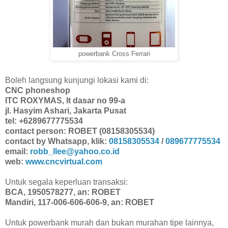
powerbank Cross Ferrari
Boleh langsung kunjungi lokasi kami di:
CNC phoneshop
ITC ROXYMAS, lt dasar no 99-a
jl. Hasyim Ashari, Jakarta Pusat
tel: +6289677775534
contact person: ROBET (08158305534)
contact by Whatsapp, klik:
08158305534
/
089677775534
email:
robb_llee@yahoo.co.id
web:
www.cncvirtual.com
Untuk segala keperluan transaksi:
BCA, 1950578277, an: ROBET
Mandiri, 117-006-606-606-9, an: ROBET
Untuk powerbank murah dan bukan murahan tipe lainnya,