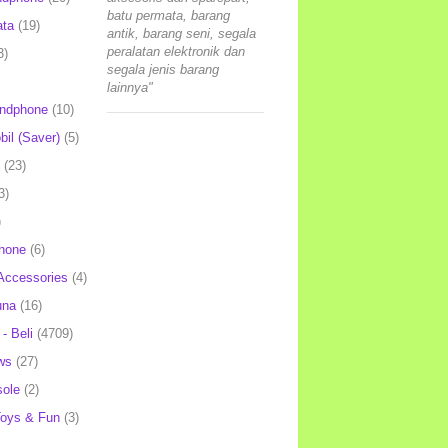
batu permata, barang
ata
(19)
antik, barang seni, segala
peralatan elektronik dan
3)
segala jenis barang
lainnya"
andphone
(10)
il (Saver)
(5)
(23)
3)
)
hone
(6)
Accessories
(4)
una
(16)
- Beli
(4709)
ws
(27)
ole
(2)
oys & Fun
(3)