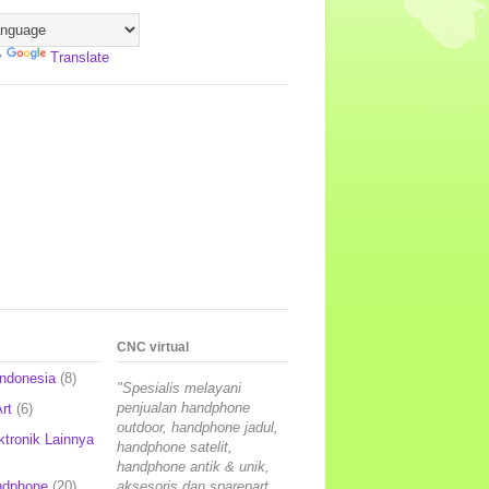
y
Translate
CNC virtual
Indonesia
(8)
"Spesialis melayani
penjualan handphone
rt
(6)
outdoor, handphone jadul,
ktronik Lainnya
handphone satelit,
handphone antik & unik,
ndphone
(20)
aksesoris dan sparepart,