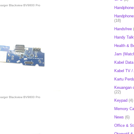
harger Blackview BV9800 Pro
Handphone
Handphone 
(18)
Handsfree
Handy Talk
Health & B
Jam (Watc
Kabel Data
Kabel TV /
Kartu Perd
Keuangan d
(22)
harger Blackview BV9800 Pro
Keypad
(4)
Memory Ca
News
(6)
Office & St
Otomotif &