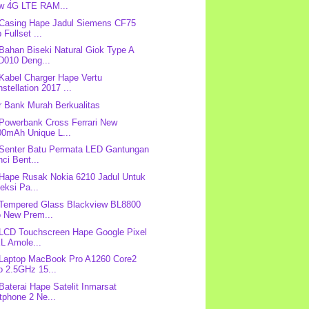
w 4G LTE RAM...
 Casing Hape Jadul Siemens CF75
p Fullset ...
 Bahan Biseki Natural Giok Type A
D010 Deng...
 Kabel Charger Hape Vertu
stellation 2017 ...
 Bank Murah Berkualitas
 Powerbank Cross Ferrari New
00mAh Unique L...
 Senter Batu Permata LED Gantungan
ci Bent...
 Hape Rusak Nokia 6210 Jadul Untuk
eksi Pa...
 Tempered Glass Blackview BL8800
o New Prem...
 LCD Touchscreen Hape Google Pixel
L Amole...
 Laptop MacBook Pro A1260 Core2
o 2.5GHz 15...
 Baterai Hape Satelit Inmarsat
tphone 2 Ne...