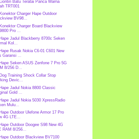
 Liontin Batu Teratai Panca Warna
dah TRT001
 Konektor Charger Hape Outdoor
ackview BV98...
 Konektor Charger Board Blackview
800 Pro ...
 Hape Jadul Blackberry 8700c Seken
mal Kol...
 Hape Rusak Nokia C6-01 C601 New
 Garansi ...
 Hape Seken ASUS Zenfone 7 Pro 5G
M 8/256 D...
 Dog Training Shock Collar Stop
king Devic...
 Hape Jadul Nokia 8800 Classic
ginal Gold ...
 Hape Jadul Nokia 5030 XpressRadio
ken Mulu...
 Hape Outdoor Ulefone Armor 17 Pro
w 4G LTE...
 Hape Outdoor Doogee S98 New 4G
E RAM 8/256...
 Hape Outdoor Blackview BV7100