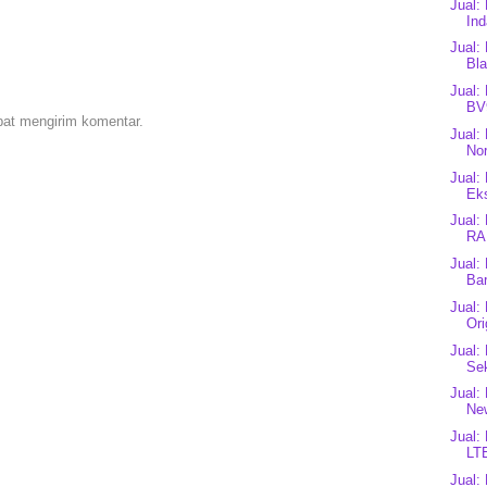
Jual:
In
Jual:
Bl
Jual:
BV9
pat mengirim komentar.
Jual:
Nor
Jual:
Eks
Jual:
RA
Jual:
Bar
Jual:
Ori
Jual:
Se
Jual:
Ne
Jual:
LT
Jual: