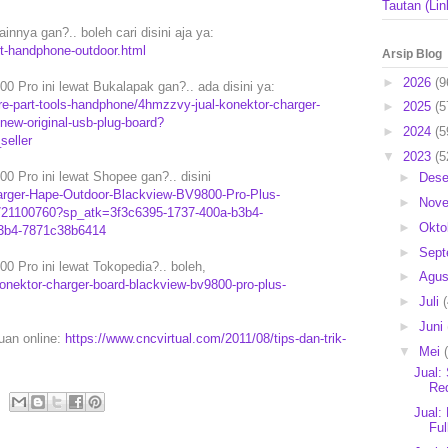
Tautan (Lin
innya gan?.. boleh cari disini aja ya:
rt-handphone-outdoor.html
Arsip Blog
►
2026
(9
 Pro ini lewat Bukalapak gan?.. ada disini ya:
e-part-tools-handphone/4hmzzvy-jual-konektor-charger-
►
2025
(5
new-original-usb-plug-board?
►
2024
(5
eller
▼
2023
(5
 Pro ini lewat Shopee gan?.. disini
►
Des
harger-Hape-Outdoor-Blackview-BV9800-Pro-Plus-
►
Nov
721100760?sp_atk=3f3c6395-1737-400a-b3b4-
►
Okto
3b4-7871c38b6414
►
Sep
 Pro ini lewat Tokopedia?.. boleh,
►
Agu
nektor-charger-board-blackview-bv9800-pro-plus-
►
Juli
►
Juni
puan online:
https://www.cncvirtual.com/2011/08/tips-dan-trik-
▼
Mei
Jual:
Red
Jual:
Ful