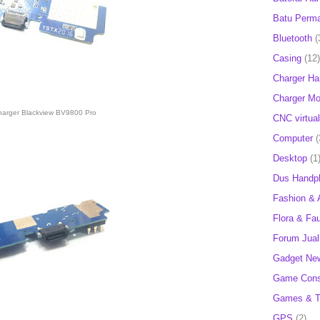
Batu Perm
Bluetooth
(
Casing
(12)
Charger H
Charger Mob
harger Blackview BV9800 Pro
CNC virtual
Computer
(
Desktop
(1
Dus Handp
Fashion & 
Flora & Fa
Forum Jual 
Gadget Ne
Game Cons
Games & T
GPS
(2)