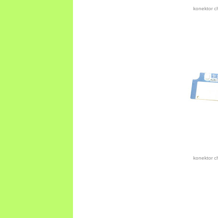
konektor c
konektor c