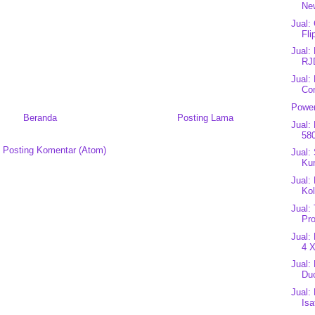
Ne
Jual:
Fli
Jual:
RJ
Jual:
Con
Power
Beranda
Posting Lama
Jual:
58
:
Posting Komentar (Atom)
Jual:
Kun
Jual:
Kol
Jual:
Pr
Jual:
4 X
Jual:
Du
Jual:
Isa