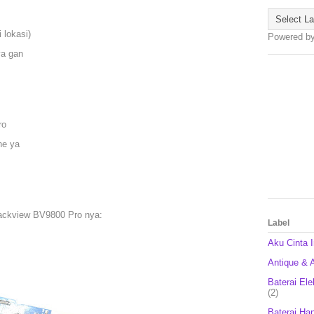
 lokasi)
Powered b
ya gan
ro
ne ya
lackview BV9800 Pro nya:
Label
Aku Cinta 
Antique & A
Baterai Ele
(2)
Baterai Ha