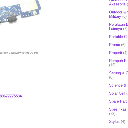
Aksesoris
Outdoor & 
Military
(6)
Peralatan E
Lainnya
(7)
Portable C
Promo
(6)
Properti
(4)
harger Blackview BV9800 Pro
Rempah-Re
(13)
Sarung & 
(8)
Science & 
Solar Cell
(
89677775534
Spare Part
Spesifikasi
(72)
Stylus
(4)