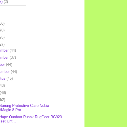
k)
(2)
60)
70)
95)
27)
ember
(44)
ember
(37)
ber
(44)
tember
(44)
stus
(45)
(43)
(48)
(52)
 Sarung Protective Case Nubia
Magic 8 Pro ...
 Hape Outdoor Rusak RugGear RG920
lset Unt...