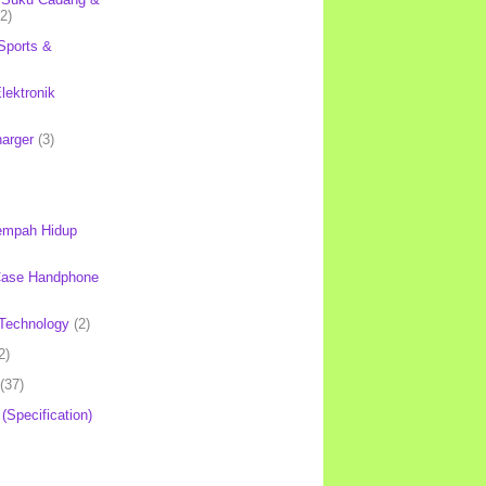
(2)
Sports &
lektronik
harger
(3)
mpah Hidup
Case Handphone
Technology
(2)
2)
(37)
 (Specification)