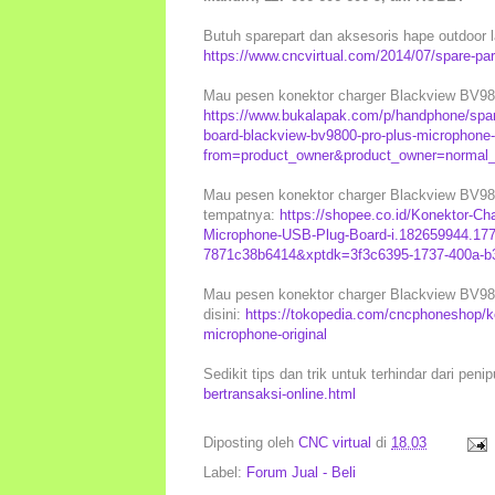
Butuh sparepart dan aksesoris hape outdoor la
https://www.cncvirtual.com/2014/07/spare-pa
Mau pesen konektor charger Blackview BV9800
https://www.bukalapak.com/p/handphone/spar
board-blackview-bv9800-pro-plus-microphone-
from=product_owner&product_owner=normal_s
Mau pesen konektor charger Blackview BV9800
tempatnya:
https://shopee.co.id/Konektor-C
Microphone-USB-Plug-Board-i.182659944.17
7871c38b6414&xptdk=3f3c6395-1737-400a-b
Mau pesen konektor charger Blackview BV9800
disini:
https://tokopedia.com/cncphoneshop/ko
microphone-original
Sedikit tips dan trik untuk terhindar dari peni
bertransaksi-online.html
Diposting oleh
CNC virtual
di
18.03
Label:
Forum Jual - Beli