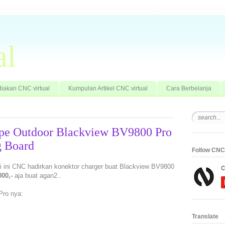
al
iakan CNC virtual
Kumpulan Artikel CNC virtual
Cara Berbelanja
ape Outdoor Blackview BV9800 Pro
g Board
Follow CNC 
ali ini CNC hadirkan konektor charger buat Blackview BV9800
00,-
aja buat agan2..
Pro nya:
Translate