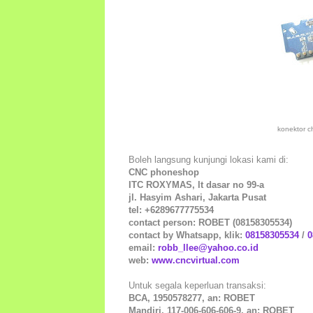
konektor c
Boleh langsung kunjungi lokasi kami di:
CNC phoneshop
ITC ROXYMAS, lt dasar no 99-a
jl. Hasyim Ashari, Jakarta Pusat
tel: +6289677775534
contact person: ROBET (08158305534)
contact by Whatsapp, klik:
08158305534
/
0
email:
robb_llee@yahoo.co.id
web:
www.cncvirtual.com
Untuk segala keperluan transaksi:
BCA, 1950578277, an: ROBET
Mandiri, 117-006-606-606-9, an: ROBET