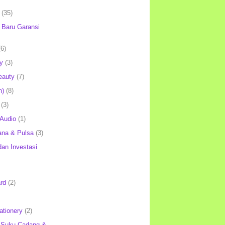
(35)
Baru Garansi
(6)
y
(3)
eauty
(7)
h)
(8)
(3)
 Audio
(1)
ana & Pulsa
(3)
an Investasi
rd
(2)
ationery
(2)
 Suku Cadang &